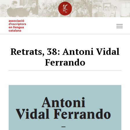
Vés
al
contingut
Togg
navig
Retrats, 38: Antoni Vidal
Ferrando