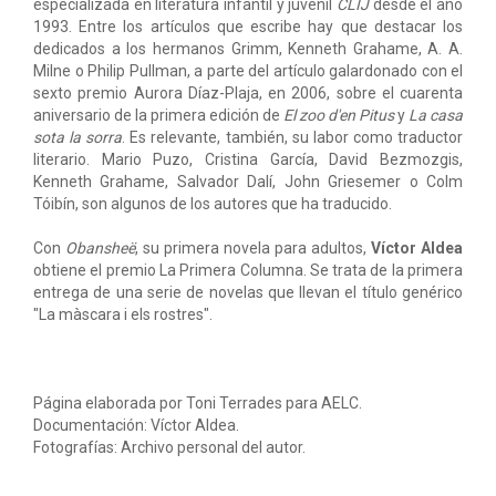
especializada en literatura infantil y juvenil
CLIJ
desde el año
1993. Entre los artículos que escribe hay que destacar los
dedicados a los hermanos Grimm, Kenneth Grahame, A. A.
Milne o Philip Pullman, a parte del artículo galardonado con el
sexto premio Aurora Díaz-Plaja, en 2006, sobre el cuarenta
aniversario de la primera edición de
El zoo d'en Pitus
y
La casa
sota la sorra
. Es relevante, también, su labor como traductor
literario. Mario Puzo, Cristina García, David Bezmozgis,
Kenneth Grahame, Salvador Dalí, John Griesemer o Colm
Tóibín, son algunos de los autores que ha traducido.
Con
Obansheë
, su primera novela para adultos,
Víctor Aldea
obtiene el premio La Primera Columna. Se trata de la primera
entrega de una serie de novelas que llevan el título genérico
"La màscara i els rostres".
Página elaborada por Toni Terrades para AELC.
Documentación: Víctor Aldea.
Fotografías: Archivo personal del autor.