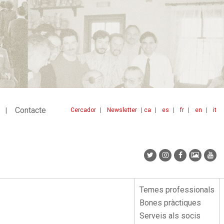
Contacte
Cercador
Newsletter
ca
es
fr
en
it
Menu
idiomes
top
Temes professionals
Menu
Bones pràctiques
lateral
Serveis als socis