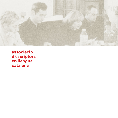
Vés
al
contingut
N
pr