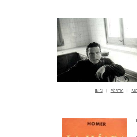
INICI
PÒRTIC
BI