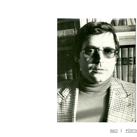
INICI
PÒRTI