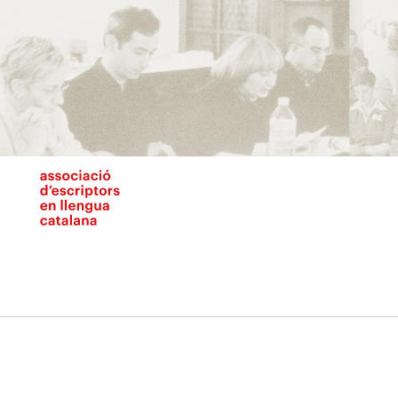
Vés
al
contingut
N
pr