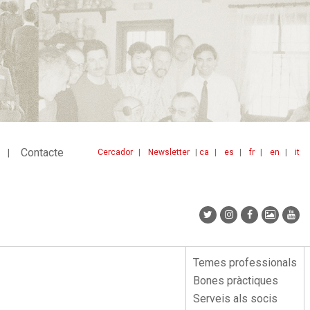
Contacte
Cercador
Newsletter
ca
es
fr
en
it
Menu
idiomes
top
Temes professionals
Menu
Bones pràctiques
lateral
Serveis als socis