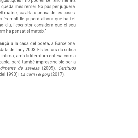
ingüístiques i no podien ser anomenats
 li queda més remei. No pas per juguera.
ell mateix, cavil·la o pensa de les coses.
 és molt lletja però alhora que ha fet
o diu; l'escriptor considera que el seu
thom ha pensat el mateix."
auçà
a la casa del poeta, a Barcelona.
data de l'any 2003. Els lectors i la crítica
íntima, amb la literatura entesa com a
ificable, però també imprescindible per a
diments de saviesa
(2005),
Certituds
del 1993) i
La carn i el goig
(2017).