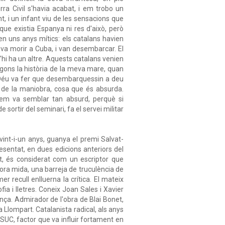
ra Civil s'havia acabat, i em trobo un
t, i un infant viu de les sensacions que
que existia Espanya ni res d'això, però
n uns anys mítics: els catalans havien
 va morir a Cuba, i van desembarcar. El
n'hi ha un altre. Aquests catalans venien
segons la història de la meva mare, quan
 Déu va fer que desembarquessin a deu
a de la maniobra, cosa que és absurda.
 em va semblar tan absurd, perquè si
sortir del seminari, fa el servei militar
int-i-un anys, guanya el premi Salvat-
esentat, en dues edicions anteriors del
, és considerat com un escriptor que
ora mida, una barreja de truculència de
r recull enlluerna la crítica. El mateix
ia i lletres. Coneix Joan Sales i Xavier
ança. Admirador de l'obra de Blai Bonet,
 Llompart. Catalanista radical, als anys
SUC, factor que va influir fortament en