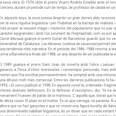
la seva obra. El 1974 obté el premi Vicent Andrés Estellés amb el recu
Exerceix, durant un període curt de temps, de professor de català en un 
En aquests anys, la seva poesia desprèn un gran domini dels recursos f
per la seva riquesa lingüística i per l'habilitat en la barreja de realitats 
més proper al vessant màgic i misteriós del popularisme que no pas al
caràcter epigramàtic i amb l'ús constant de l'heptasíl·lab, com es pot 
Carrer Marsala
guanya el premi Ciutat de Barcelona, guardó que no va 
Generalitat de Catalunya.
Les Mirsines (colònia de vacances)
permet obri
una tendència més narrativa. En el període del 1986-1988 retorna a les i
torna a Barcelona a finals del 1988, un any després de ser publicada la 
El 1989 guanya el premi Sant Joan de novel·la amb l'obra
L'estuari
generós a l'hora d'oferir entrevistes i comentaris personals, més enl
misteri que l'ha envoltat permanentment, ha comptat amb una minoria d
una difusió molt més comercial. Entre les darreres publicacions hi h
1992, i
El canvi
, publicat el 1998. En aquesta novel·la, ordenada i fragme
ofereix diverses definicions. En la definició d'«escriptor», diu: "Hi ha
merament frueixen de parlar de si mateixos. 2: aquells que, donat que tot
dir altres coses. El plaer és el mateix. És un que carrega, no parasita. A
alhora que no faci ganyotes o que no mostri una figura esvelta de dansa
una determinada habilitat lingüística, és un ésser que en cada instant 