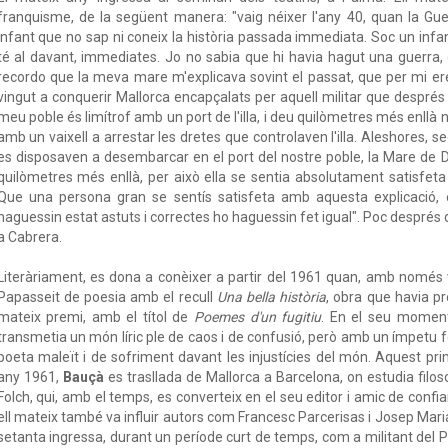
franquisme, de la següent manera: "vaig néixer l'any 40, quan la Guer
infant que no sap ni coneix la història passada immediata. Soc un infan
té al davant, immediates. Jo no sabia que hi havia hagut una guerra, 
recordo que la meva mare m'explicava sovint el passat, que per mi ere
vingut a conquerir Mallorca encapçalats per aquell militar que després
meu poble és limítrof amb un port de l'illa, i deu quilòmetres més enllà 
amb un vaixell a arrestar les dretes que controlaven l'illa. Aleshores, 
es disposaven a desembarcar en el port del nostre poble, la Mare de
quilòmetres més enllà, per això ella se sentia absolutament satisfet
Que una persona gran se sentís satisfeta amb aquesta explicació,
haguessin estat astuts i correctes ho haguessin fet igual". Poc després de 
a Cabrera.
Literàriament, es dona a conèixer a partir del 1961 quan, amb només v
Papasseit de poesia amb el recull
Una bella història
, obra que havia pr
mateix premi, amb el títol de
Poemes d'un fugitiu
. En el seu moment
transmetia un món líric ple de caos i de confusió, però amb un ímpetu f
poeta maleït i de sofriment davant les injustícies del món. Aquest prime
any 1961,
Bauçà
es trasllada de Mallorca a Barcelona, on estudia filosof
Folch, qui, amb el temps, es converteix en el seu editor i amic de confi
ell mateix també va influir autors com Francesc Parcerisas i Josep Maria
setanta ingressa, durant un període curt de temps, com a militant del P