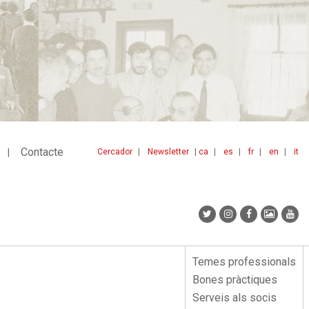
Contacte
Cercador
Newsletter
ca
es
fr
en
it
Menu
idiomes
top
Temes professionals
Menu
Bones pràctiques
lateral
Serveis als socis