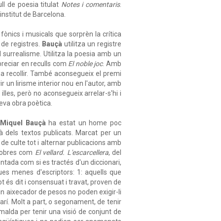
ll de poesia titulat
Notes i comentaris
.
institut de Barcelona.
ònics i musicals que sorprèn la crítica
i de registres.
Bauçà
utilitza un registre
 surrealisme. Utilitza la poesia amb un
apreciar en reculls com
El noble joc
. Amb
a recollir. També aconsegueix el premi
r un lirisme interior nou en l'autor, amb
lles, però no aconsegueix arrelar-s'hi i
seva obra poètica.
.
Miquel Bauçà
ha estat un home poc
là dels textos publicats. Marcat per un
e culte tot i alternar publicacions amb
a obres com
El vellard. L'escarcellera
, del
ntada com si es tractés d'un diccionari,
 dues menes d'escriptors: 1: aquells que
 és dit i consensuat i travat, proven de
 un aixecador de pesos no poden exigir-li
rí. Molt a part, o segonament, de tenir
malda per tenir una visió de conjunt de