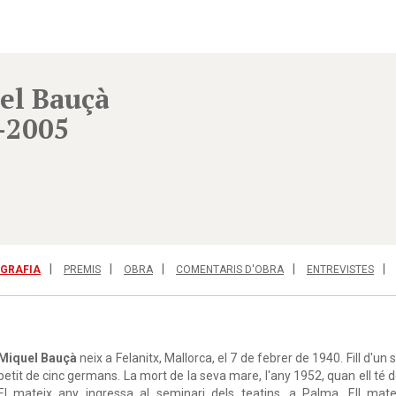
el Bauçà
-2005
OGRAFIA
PREMIS
OBRA
COMENTARIS D'OBRA
ENTREVISTES
Miquel Bauçà
neix a Felanitx, Mallorca, el 7 de febrer de 1940. Fill d'un
petit de cinc germans. La mort de la seva mare, l'any 1952, quan ell té 
El mateix any ingressa al seminari dels teatins, a Palma. Ell mate