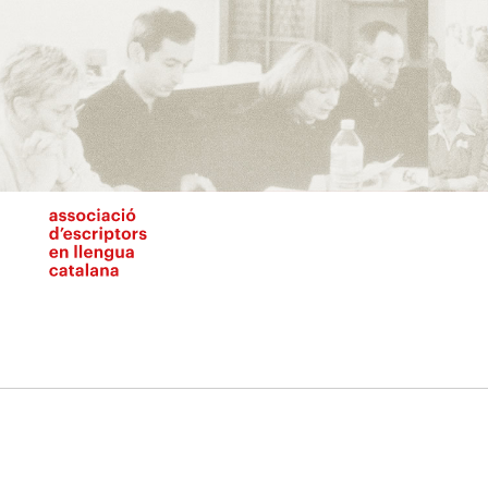
Vés
al
contingut
N
pr