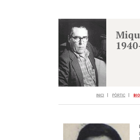
Miqu
1940
INICI
PÒRTIC
BI