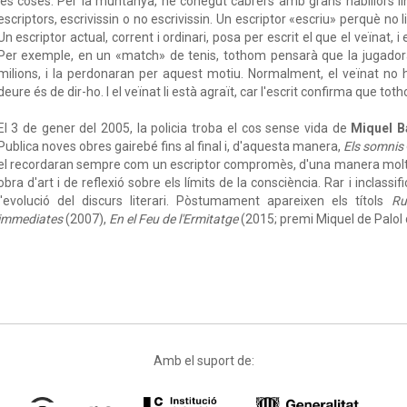
les coses. Per la muntanya, he conegut cabrers amb grans habiliors l
escriptors, escrivissin o no escrivissin. Un escriptor «escriu» perquè no
Un escriptor actual, corrent i ordinari, posa per escrit el que el veïnat, i 
Per exemple, en un «match» de tenis, tothom pensarà que la jugadora
milions, i la perdonaran per aquest motiu. Normalment, el veïnat no h
deure és de dir-ho. I el veïnat li està agraït, car l'escrit confirma que to
El 3 de gener del 2005, la policia troba el cos sense vida de
Miquel B
Publica noves obres gairebé fins al final i, d'aquesta manera,
Els somnis
el recordaran sempre com un escriptor compromès, d'una manera molt 
obra d'art i de reflexió sobre els límits de la consciència. Rar i inclass
l'evolució del discurs literari. Pòstumament apareixen els títols
Ru
immediates
(2007),
En el Feu de l'Ermitatge
(2015; premi Miquel de Palol 
Amb el suport de: