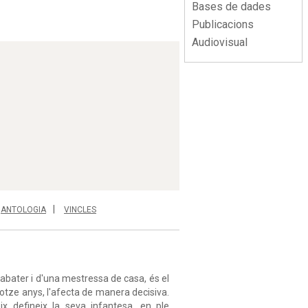
Bases de dades
Publicacions
Audiovisual
ANTOLOGIA
VINCLES
 sabater i d'una mestressa de casa, és el
dotze anys, l'afecta de manera decisiva.
ix defineix la seva infantesa, en ple