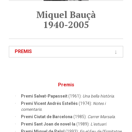
Miquel Bauçà
1940-2005
PREMIS
Premis
Premi Salvat-Papasseit
(1961):
Una bella història
.
Premi Vicent Andrés Estellés
(1974):
Notes i
comentaris
.
Premi Ciutat de Barcelona
(1985):
Carrer Marsala
.
Premi Sant Joan de novel·la
(1989):
L'estuari
.
Premi Miquel de Palol
(1993):
En el Feu de l'Ermitatge