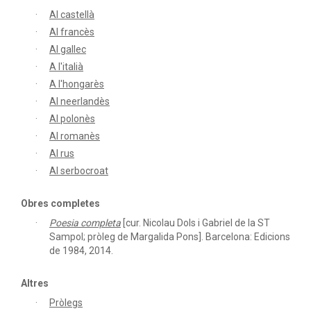
Al castellà
Al francès
Al gallec
A l'italià
A l'hongarès
Al neerlandès
Al polonès
Al romanès
Al rus
Al serbocroat
Obres completes
Poesia completa
[cur. Nicolau Dols i Gabriel de la ST
Sampol; pròleg de Margalida Pons]. Barcelona: Edicions
de 1984, 2014.
Altres
Pròlegs