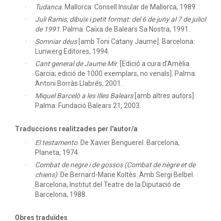
Tudanca
.
Mallorca: Consell Insular de Mallorca, 1989.
Juli Ramis, dibuix i petit format: del 6 de juny al 7 de juliol
de 1991
.
Palma: Caixa de Balears Sa Nostra, 1991.
Somniar déus
[amb Toni Catany Jaume]. Barcelona:
Lunwerg Editores, 1994.
Cant general de Jaume Mir
.
[Edició a cura d'Amèlia
Garcia; edició de 1000 exemplars, no venals]. Palma:
Antoni Borràs Llabrés, 2001.
Miquel Barceló a les Illes Balears
[amb altres autors].
Palma: Fundació Balears 21, 2003.
Traduccions realitzades per l'autor/a
El testamento
.
De Xavier Benguerel. Barcelona,
Planeta, 1974.
Combat de negre i de gossos (Combat de nègre et de
chiens)
.
De Bernard-Marie Koltès. Amb Sergi Belbel.
Barcelona, Institut del Teatre de la Diputació de
Barcelona, 1988.
Obres traduïdes