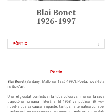
Blai Bonet
1926-1997
PÒRTIC
Pòrtic
Blai Bonet
(Santanyí, Mallorca, 1926-1997). Poeta, novel·lista
i crític d'art.
Una religiositat conflictiva i la tuberculosi van marcar la seva
trajectòria humana i literària. El 1958 va publicar
El mar
,
novel·la que va causar impacte, tant per la temàtica com pel
tractament, on va incorporar els nous corrents experimentals