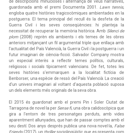
de descripcions minucioses i alternança de veus narratives,
guardonada amb el premi Documenta 2001.
Lawn tennis
,
engloba quatre històries tragicocòmiques ambientades en la
postguerra. El tema principal del recull és la desfeta de la
Guerra Civil i les seves conseqüències: hi planteja la
necessitat de recuperar la memòria històrica. Amb
Silenci de
plom
(2008) reprèn els ambients i els temes de les obres
anteriors mitjançant un fil argumental triple que enllaça amb
l'actualitat del País Valencià, la Guerra Civil i la postguerra i un
futur imaginari de ciència-ficció. Salvador Company mostra
un especial interès a reflectir temes polítics, culturals,
religiosos i socials típicament valencians. De fet, totes les
seves històries s'emmarquen a la localitat fictícia de
Benborser, una espècie de ressò del País Valencià. La creació
d'un univers imaginari al voltant d'aquesta població suposa
un dels elements més originals de la seva obra.
El 2015 és guardonat amb el premi Pin i Soler Ciutat de
Tarragona de novel·la per
Sense fi
, una obra calidoscòpica que
gira a l'entorn de tres personatges perduts, amb vides
aparentment allunyades, que han de passar comptes amb el
seu destí. Dos anys després publica una nova novel·la,
False
Friends
(2017), un
thriller
sociolingüístic que es presenta com