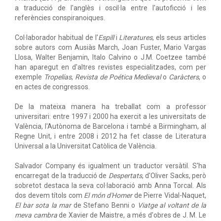
a traducció de l'anglès i oscil·la entre l'autoficció i les
referències conspiranoiques.
Col·laborador habitual de l'
Espill
i
Literatures
, els seus articles
sobre autors com Ausiàs March, Joan Fuster, Mario Vargas
Llosa, Walter Benjamin, Italo Calvino o J.M. Coetzee també
han aparegut en d'altres revistes especialitzades, com per
exemple
Tropelías
,
Revista de Poética Medieval
o
Caràcters
, o
en actes de congressos.
De la mateixa manera ha treballat com a professor
universitari: entre 1997 i 2000 ha exercit a les universitats de
València, l'Autònoma de Barcelona i també a Birmingham, al
Regne Unit, i entre 2008 i 2012 ha fet classe de Literatura
Universal a la Universitat Catòlica de València.
Salvador Company és igualment un traductor versàtil. S'ha
encarregat de la traducció de
Despertats
, d'Oliver Sacks, però
sobretot destaca la seva col·laboració amb Anna Torcal. Als
dos devem títols com
El món d'Homer
de Pierre Vidal-Naquet,
El bar sota la mar
de Stefano Benni o
Viatge al voltant de la
meva cambra
de Xavier de Maistre, a més d'obres de J. M. Le