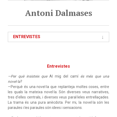
Antoni Dalmases
ENTREVISTES
Entrevistes
—Per què insisteix que
Al mig del camí
és més que una
novel·la
?
—Perquè és una novel·la que replanteja moltes coses, entre
les quals la mateixa novel·la. Són diverses veus narratives,
tres d'elles centrals, i diverses veus paral·leles entrellaçades.
La trama és una pura anècdota. Per mi, la novel·la són les
paraules i les paraules són idees i sensacions.