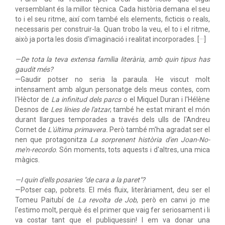
versemblant és la millor tècnica. Cada història demana el seu
to i el seu ritme, així com també els elements, ficticis o reals,
necessaris per construir-la. Quan trobo la veu, el to i el ritme,
això ja porta les dosis d'imaginació i realitat incorporades. [···]
—De tota la teva extensa família literària, amb quin tipus has
gaudit més?
—Gaudir potser no seria la paraula. He viscut molt
intensament amb algun personatge dels meus contes, com
l'Hèctor de
La infinitud dels parcs
o el Miquel Duran i l'Hélène
Desnos de
Les línies de l'atzar
; també he estat mirant el món
durant llargues temporades a través dels ulls de l'Andreu
Cornet de
L'última primavera.
Però també m'ha agradat ser el
nen que protagonitza
La sorprenent història d'en Joan-No-
me'n-recordo
. Són moments, tots aquests i d'altres, una mica
màgics.
—I quin d'ells posaries "de cara a la paret"?
—Potser cap, pobrets. El més fluix, literàriament, deu ser el
Tomeu Paitubí de
La revolta de Job
, però en canvi jo me
l'estimo molt, perquè és el primer que vaig fer seriosament i li
va costar tant que el publiquessin! I em va donar una