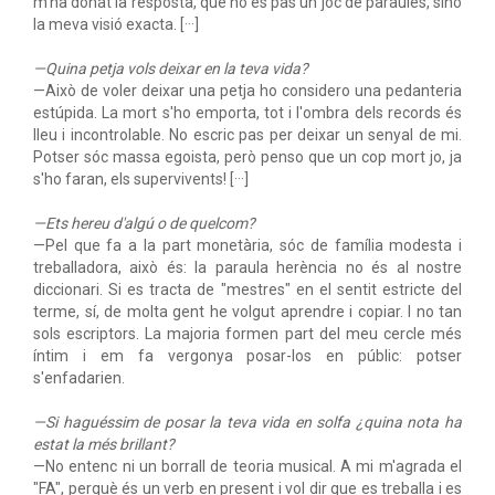
m'ha donat la resposta, que no és pas un joc de paraules, sinó
la meva visió exacta. [···]
—Quina petja vols deixar en la teva vida?
—Això de voler deixar una petja ho considero una pedanteria
estúpida. La mort s'ho emporta, tot i l'ombra dels records és
lleu i incontrolable. No escric pas per deixar un senyal de mi.
Potser sóc massa egoista, però penso que un cop mort jo, ja
s'ho faran, els supervivents! [···]
—Ets hereu d'algú o de quelcom?
—Pel que fa a la part monetària, sóc de família modesta i
treballadora, això és: la paraula herència no és al nostre
diccionari. Si es tracta de "mestres" en el sentit estricte del
terme, sí, de molta gent he volgut aprendre i copiar. I no tan
sols escriptors. La majoria formen part del meu cercle més
íntim i em fa vergonya posar-los en públic: potser
s'enfadarien.
—Si haguéssim de posar la teva vida en solfa ¿quina nota ha
estat la més brillant?
—No entenc ni un borrall de teoria musical. A mi m'agrada el
"FA", perquè és un verb en present i vol dir que es treballa i es