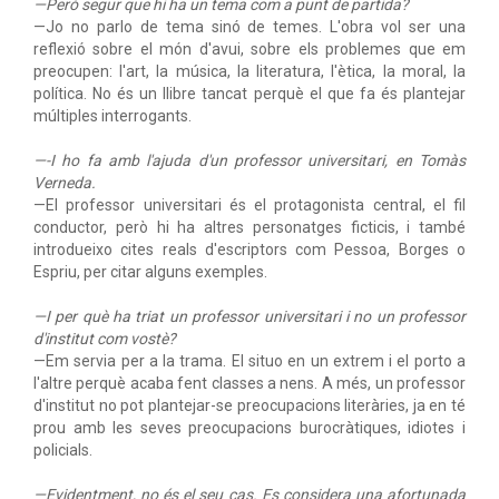
—Però segur que hi ha un tema com a punt de partida?
—Jo no parlo de tema sinó de temes. L'obra vol ser una
reflexió sobre el món d'avui, sobre els problemes que em
preocupen: l'art, la música, la literatura, l'ètica, la moral, la
política. No és un llibre tancat perquè el que fa és plantejar
múltiples interrogants.
—-I ho fa amb l'ajuda d'un professor universitari, en Tomàs
Verneda.
—El professor universitari és el protagonista central, el fil
conductor, però hi ha altres personatges ficticis, i també
introdueixo cites reals d'escriptors com Pessoa, Borges o
Espriu, per citar alguns exemples.
—I per què ha triat un professor universitari i no un professor
d'institut com vostè?
—Em servia per a la trama. El situo en un extrem i el porto a
l'altre perquè acaba fent classes a nens. A més, un professor
d'institut no pot plantejar-se preocupacions literàries, ja en té
prou amb les seves preocupacions burocràtiques, idiotes i
policials.
—Evidentment, no és el seu cas. Es considera una afortunada