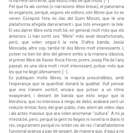
hi ha Pere Gimferrer, que escriu més bé que molts. [···]
Pel que fa als contes (o narracions dites breus), el panorama
és enganyós, perquè, segons els editors, són llibres que no es
venen. Excepció feta, és clar, del Quim Monzó, que té una
plataforma afegida darrerament i que tots envegem: la tele.
El seu darrer llibre està molt bé, en general; molt més que els
anteriors. Li han sortit uns "fillets" més aviat desafortunats,
però, que volen seguir-li la veta. D'altra banda, Jesús
Moncada, altre cop, també té dos llibres molt interessants. I,
potser no ben bé dins del gènere entès a la manera clàssica,
el primer llibre de Xavier Roca-Ferrer, premi Josep Pla de l'any
passat, és una obra molt i molt interessant, potser més que
les que he llegit últimament. [···]
Es publiquen molts llibres, la majoria prescindibles, amb
l'esperança que la quantitat donarà la qualitat. Vull pensar
que ens n'anem sortint, encara que potser a un ritme
exasperant, i deixant de banda que estic segur que la
literatura, que no interessa a ningú de debò, acabarà sent un
reducte limitat, lluny del gran públic, més atent als vídeo-clips
i als actes massius que ara volen anomenar "cultura". A mi ja
m'està bé, però, perquè la gent no llegeix ni novel·la ni diaris ni
res, segurament perquè no entén res de res i l'analfabetisme
funcional avança a pas de gegant, de manera que, d'aquí a no