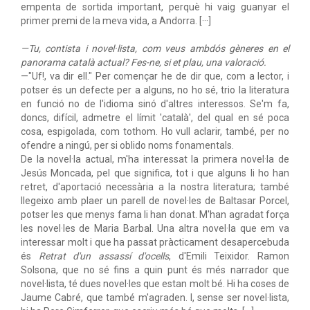
empenta de sortida important, perquè hi vaig guanyar el
primer premi de la meva vida, a Andorra. [···]
—Tu, contista i novel·lista, com veus ambdós gèneres en el
panorama català actual? Fes-ne, si et plau, una valoració.
—"Uf!, va dir ell." Per començar he de dir que, com a lector, i
potser és un defecte per a alguns, no ho sé, trio la literatura
en funció no de l'idioma sinó d'altres interessos. Se'm fa,
doncs, difícil, admetre el límit 'català', del qual en sé poca
cosa, espigolada, com tothom. Ho vull aclarir, també, per no
ofendre a ningú, per si oblido noms fonamentals.
De la novel·la actual, m'ha interessat la primera novel·la de
Jesús Moncada, pel que significa, tot i que alguns li ho han
retret, d'aportació necessària a la nostra literatura; també
llegeixo amb plaer un parell de novel·les de Baltasar Porcel,
potser les que menys fama li han donat. M'han agradat força
les novel·les de Maria Barbal. Una altra novel·la que em va
interessar molt i que ha passat pràcticament desapercebuda
és
Retrat d'un assassí d'ocells
, d'Emili Teixidor. Ramon
Solsona, que no sé fins a quin punt és més narrador que
novel·lista, té dues novel·les que estan molt bé. Hi ha coses de
Jaume Cabré, que també m'agraden. I, sense ser novel·lista,