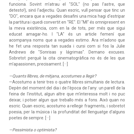
funciona. Sovint m'atrau el "SOL" (no pas l'astre, que
detesto!), sinó l'adjectiu. Quan escric, vull pensar que tinc un
"DO", encara que a vegades desafini una mica hagi d'estripar
la partitura i quedi convertit en "RE". El "MI" és omnipresent en
la meva existència, com en la de tots, per més que sigui
educat amagar-ho. I "LA" és un article femení que
acompanya noms que a vegades estimo. Ara m'adono que
he fet una resposta tan suada i cursi com si fos la Julie
Andrews de "Sonrisas y lágrimas". Demano excuses.
Sobretot perquè la cita cinematogràfica no és de les que
m'apassionen, precisament. [···]
—Quants llibres, de mitjana, acostumes a llegir?
—Acostumo a tenir tres o quatre llibres simultanis de lectura.
Depèn del moment del dia i de l'època de l'any: un parell de la
feina de l'institut, algun altre que m'interessa molt i no puc
deixar, i potser algun que treballo més a fons. Això quan no
escric. Quan escric, acostumo a rellegir fragments, i sobretot
poesia, per la música i la profunditat del llenguatge d'alguns
poetes de sempre. [···]
—Pessimista o optimista?