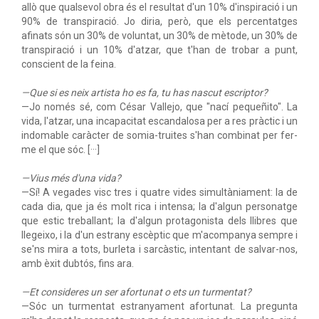
allò que qualsevol obra és el resultat d'un 10% d'inspiració i un
90% de transpiració. Jo diria, però, que els percentatges
afinats són un 30% de voluntat, un 30% de mètode, un 30% de
transpiració i un 10% d'atzar, que t'han de trobar a punt,
conscient de la feina.
—Que si es neix artista ho es fa, tu has nascut escriptor?
—Jo només sé, com César Vallejo, que "nací pequeñito". La
vida, l'atzar, una incapacitat escandalosa per a res pràctic i un
indomable caràcter de somia-truites s'han combinat per fer-
me el que sóc. [···]
—Vius més d'una vida?
—Sí! A vegades visc tres i quatre vides simultàniament: la de
cada dia, que ja és molt rica i intensa; la d'algun personatge
que estic treballant; la d'algun protagonista dels llibres que
llegeixo, i la d'un estrany escèptic que m'acompanya sempre i
se'ns mira a tots, burleta i sarcàstic, intentant de salvar-nos,
amb èxit dubtós, fins ara.
—Et consideres un ser afortunat o ets un turmentat?
—Sóc un turmentat estranyament afortunat. La pregunta