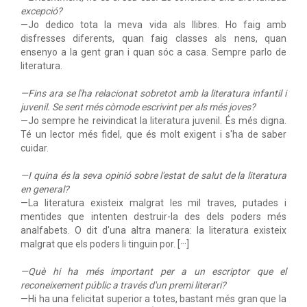
excepció?
—Jo dedico tota la meva vida als llibres. Ho faig amb
disfresses diferents, quan faig classes als nens, quan
ensenyo a la gent gran i quan sóc a casa. Sempre parlo de
literatura.
—Fins ara se l'ha relacionat sobretot amb la literatura infantil i
juvenil. Se sent més còmode escrivint per als més joves?
—Jo sempre he reivindicat la literatura juvenil. És més digna.
Té un lector més fidel, que és molt exigent i s'ha de saber
cuidar.
—I quina és la seva opinió sobre l'estat de salut de la literatura
en general?
—La literatura existeix malgrat les mil traves, putades i
mentides que intenten destruir-la des dels poders més
analfabets. O dit d'una altra manera: la literatura existeix
malgrat que els poders li tinguin por. [···]
—Què hi ha més important per a un escriptor que el
reconeixement públic a través d'un premi literari?
—Hi ha una felicitat superior a totes, bastant més gran que la