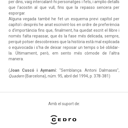
per dins, vaig intercalant-hi personatges i fets, i amplio detalls
que l'acostin al que vull, fins que la repasso sencera per
esporgar.
Alguna vegada també he fet un esquema previ capítol per
capítol i després he anat escrivint-los en ordre de preferència
o d'importància fins que, finalment, ha quedat escrit el llibre i
només falta repassar, que és la fase més delicada, sempre,
perquè potser descobreixes que la història està mal explicada
o equivocada i s'ha de deixar reposar un temps o bé oblidar-
la. Últimament, però, em sento més còmode de l'altra
manera.
(
Joan Cuscó i Aymamí:
"Semblança. Antoni Dalmases",
Quadern
(Barcelona), núm. 95, abril del 1994, p. 378-381)
Amb el suport de: