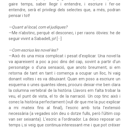
gaire temps, saber llegir i entendre, i escriure i fer-se
entendre, serà el privilegi dels selectes que, a més, podran
pensar i tot!
—Quant al local, com el judiques?
—Me n'abstinc, perquè el desconec, i per raons òbvies: he de
seguir vivint a Sabadell, jo! [···]
—Com escrius les novel·les?
—Això és una mica complicat i pesat d'explicar. Una novel·la
va apareixent a poc a poc dins del cap, sovint a partir d'un
personatge o d'una sensació, que anoto breument; si em
retorna de tant en tant i comença a ocupar un lloc, hi vaig
donant voltes i es va dibuixant. Quan em poso a escriure un
esquema o unes quantes idees, procuro deixar-me ben clara
la columna vertebral de la història. Llavors em falta trobar la
veu, el punt de vista, el to de la narració. Un cop tinc això i
conec la història perfectament (vull dir que me la puc explicar
a mi mateix fins al final), l'escric amb tota l'extensió
necessària (a vegades són deu o dotze fulls, però l'últim cop
van ser seixanta). L'escric a l'ordinador. La deixo reposar un
temps i, si veig que continua interessant-me i que pot créixer