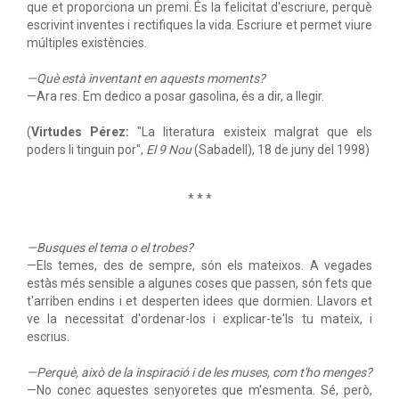
que et proporciona un premi. És la felicitat d'escriure, perquè
escrivint inventes i rectifiques la vida. Escriure et permet viure
múltiples existències.
—Què està inventant en aquests moments?
—Ara res. Em dedico a posar gasolina, és a dir, a llegir.
(
Virtudes Pérez:
"La literatura existeix malgrat que els
poders li tinguin por",
El 9 Nou
(Sabadell), 18 de juny del 1998)
* * *
—Busques el tema o el trobes?
—Els temes, des de sempre, són els mateixos. A vegades
estàs més sensible a algunes coses que passen, són fets que
t'arriben endins i et desperten idees que dormien. Llavors et
ve la necessitat d'ordenar-los i explicar-te'ls tu mateix, i
escrius.
—Perquè, això de la inspiració i de les muses, com t'ho menges?
—No conec aquestes senyoretes que m'esmenta. Sé, però,