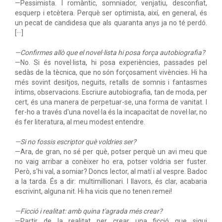
—Pessimista. I romàntic, somniador, venjatiu, desconfiat,
esquerp i etcètera. Perquè ser optimista, així, en general, és
un pecat de candidesa que als quaranta anys ja no té perdó.
[···]
—Confirmes allò que el novel·lista hi posa força autobiografia?
—No. Si és novel·lista, hi posa experiències, passades pel
sedàs de la tècnica, que no són forçosament vivències. Hi ha
més sovint desitjos, neguits, retalls de somnis i fantasmes
íntims, observacions. Escriure autobiografia, tan de moda, per
cert, és una manera de perpetuar-se, una forma de vanitat. I
fer-ho a través d'una novel·la és la incapacitat de novel·lar, no
és fer literatura, al meu modest entendre.
—Si no fossis escriptor què voldries ser?
—Ara, de gran, no sé per què, potser perquè un avi meu que
no vaig arribar a conèixer ho era, potser voldria ser fuster.
Però, s'hi val, a somiar? Doncs lector, al matí i al vespre. Badoc
a la tarda. És a dir: multimillionari. I llavors, és clar, acabaria
escrivint, alguna nit. Hi ha vicis que no tenen remei!
—Ficció i realitat: amb quina t'agrada més crear?
—Partir de la realitat per crear una ficció que sigui