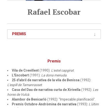
Rafael Escobar
PREMIS
Premis
Vila de Crevillent
(1990):
L'estel capgirat
.
L'Encobert
(1991):
La dona menuda
.
25 d'abril de narrativa de la vila de Benissa
(1992):
L'espill de Tamanrasset
.
Casa del Dau de narrativa curta de Xirivella
(1992):
Les
hores de Vulcà
.
Alambor de Benicarló
(1992): "Impecable planificació".
Premis Octubre-Andròmina de narrativa
(1993):
L'últim