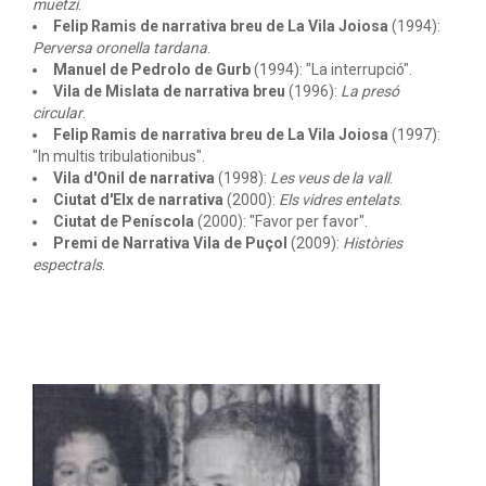
muetzí
.
Felip Ramis de narrativa breu de La Vila Joiosa
(1994):
Perversa oronella tardana
.
Manuel de Pedrolo de Gurb
(1994): "La interrupció".
Vila de Mislata de narrativa breu
(1996):
La presó
circular
.
Felip Ramis de narrativa breu de La Vila Joiosa
(1997):
"In multis tribulationibus".
Vila d'Onil de narrativa
(1998):
Les veus de la vall
.
Ciutat d'Elx de narrativa
(2000):
Els vidres entelats
.
Ciutat de Peníscola
(2000): "Favor per favor".
Premi de Narrativa Vila de Puçol
(2009):
Històries
espectrals
.