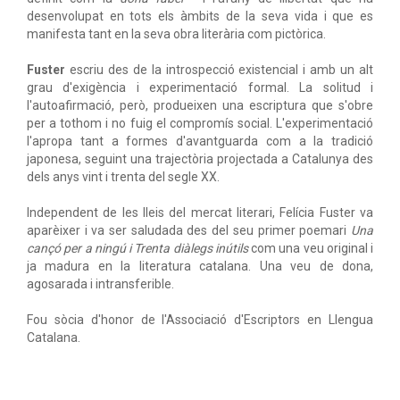
desenvolupat en tots els àmbits de la seva vida i que es
manifesta tant en la seva obra literària com pictòrica.
Fuster
escriu des de la introspecció existencial i amb un alt
grau d'exigència i experimentació formal. La solitud i
l'autoafirmació, però, produeixen una escriptura que s'obre
per a tothom i no fuig el compromís social. L'experimentació
l'apropa tant a formes d'avantguarda com a la tradició
japonesa, seguint una trajectòria projectada a Catalunya des
dels anys vint i trenta del segle XX.
Independent de les lleis del mercat literari, Felícia Fuster va
aparèixer i va ser saludada des del seu primer poemari
Una
cançó per a ningú i Trenta diàlegs inútils
com una veu original i
ja madura en la literatura catalana. Una veu de dona,
agosarada i intransferible.
Fou sòcia d'honor de l'Associació d'Escriptors en Llengua
Catalana.