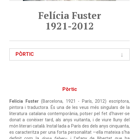
Felícia Fuster
1921-2012
PÒRTIC
Pòrtic
Felícia Fuster
(Barcelona, 1921 - París, 2012) escriptora,
pintora i traductora. És una de les veus més singulars de la
literatura catalana contemporània, potser pel fet d'haver-se
donat a conèixer tard, als anys vuitanta, i de viure lluny del
món literari català. Instal·lada a París des dels anys cinquanta,
es caracteritza per una forta personalitat —ella mateixa s'ha
definit com la
dona faber
— i l'afany de llibertat que ha