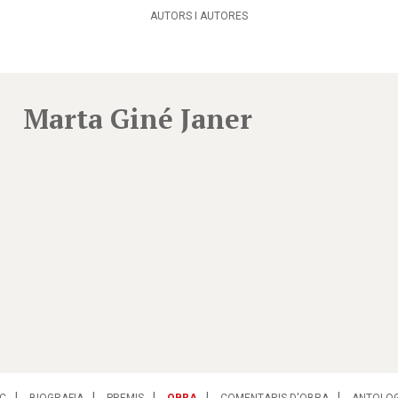
AUTORS I AUTORES
Marta Giné Janer
C
BIOGRAFIA
PREMIS
OBRA
COMENTARIS D'OBRA
ANTOLOG