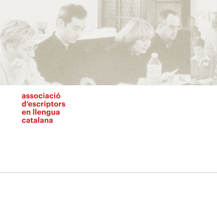
Vés
al
contingut
N
pr