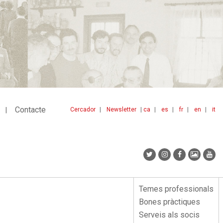
Contacte
Cercador
Newsletter
ca
es
fr
en
it
Menu
idiomes
top
Temes professionals
Menu
Bones pràctiques
lateral
Serveis als socis