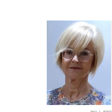
INICI
PÒRTI