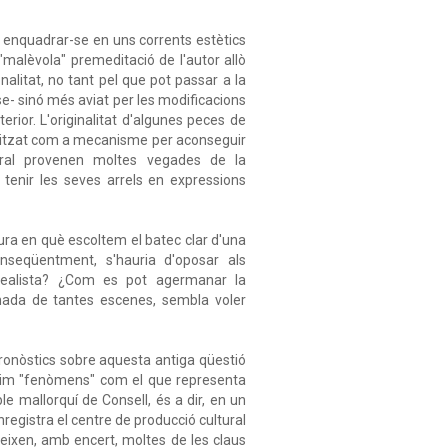
a enquadrar-se en uns corrents estètics
"malèvola" premeditació de l'autor allò
alitat, no tant pel que pot passar a la
- sinó més aviat per les modificacions
erior. L'originalitat d'algunes peces de
utilitzat com a mecanisme per aconseguir
eatral provenen moltes vegades de la
 tenir les seves arrels en expressions
ura en què escoltem el batec clar d'una
 conseqüentment, s'hauria d'oposar als
rrealista? ¿Com es pot agermanar la
onada de tantes escenes, sembla voler
 pronòstics sobre aquesta antiga qüestió
enim "fenòmens" com el que representa
e mallorquí de Consell, és a dir, en un
 enregistra el centre de producció cultural
ueixen, amb encert, moltes de les claus