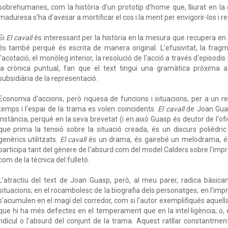
sobrehumanes, com la història d'un prototip d'home que, lliurat en la
maduresa s'ha d'avesar a mortificar el cos i la ment per envigorir-los i re
Si
El cavall
és interessant per la història en la mesura que recupera en
és també perquè és escrita de manera original. L'efusivitat, la fragm
l'acotació, el monòleg interior, la resolució de l'acció a través d'episodi
la crònica puntual, fan que el text tingui una gramàtica pròxima a 
subsidiària de la representació.
Economia d'accions, però riquesa de funcions i situacions, per a un rel
temps i l'espai de la trama es volen coincidents.
El cavall
de Joan Guas
instància, perquè en la seva brevetat (i en això Guasp és deutor de l'ofi
que prima la tensió sobre la situació creada, és un discurs polièdri
genèrics utilitzats.
El cavall
és un drama, és gairebé un melodrama, és 
participa tant del gènere de l'absurd com del model Calders sobre l'imprev
com de la tècnica del fulletó.
L'atractiu del text de Joan Guasp, però, al meu parer, radica bàsicam
situacions; en el rocambolesc de la biografia dels personatges; en l'im
s'acumulen en el magí del corredor, com si l'autor exemplifiqués aque
que hi ha més defectes en el temperament que en la intel·ligència; o, en 
ridícul o l'absurd del conjunt de la trama. Aquest ratllar constantment 