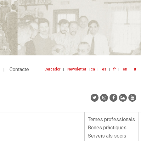
Contacte
Cercador
Newsletter
ca
es
fr
en
it
Menu
idiomes
top
Temes professionals
Menu
Bones pràctiques
lateral
Serveis als socis