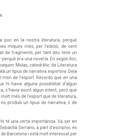
a.
 poc en la nostra literatura, perquè
unes miques més, per l'edició, de cent
lat de fragments, per tant deu tenir un
 perquè era una novel·la. En segon lloc,
Joaquim Molas, catedràtic de Literatura
là un tipus de narrativa esportiva. Deia
 el món de l'esport. Recordo que en una
ue hi havia alguna possibilitat d'algun
a, s'havia escrit algun intent, però que
 molt més de l'esport que de literatura,
 no produís un tipus de narrativa, o de
ò hi té una certa importància. Va ser en
Sebastià Serrano, a part d'escriptor, és
 de Barcelona i està molt interessat per