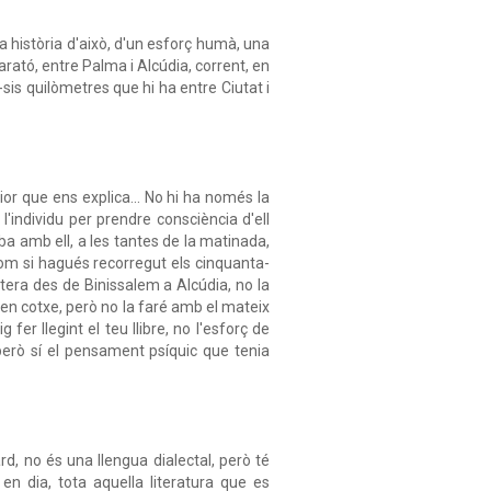
una història d'això, d'un esforç humà, una
ató, entre Palma i Alcúdia, corrent, en
a-sis quilòmetres que hi ha entre Ciutat i
rior que ens explica... No hi ha només la
 l'individu per prendre consciència d'ell
ba amb ell, a les tantes de la matinada,
com si hagués recorregut els cinquanta-
tera des de Binissalem a Alcúdia, no la
 en cotxe, però no la faré amb el mateix
fer llegint el teu llibre, no l'esforç de
 però sí el pensament psíquic que tenia
d, no és una llengua dialectal, però té
en dia, tota aquella literatura que es