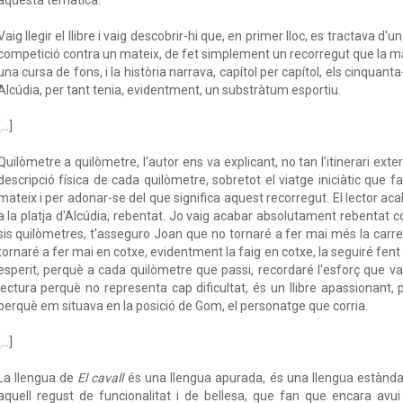
Vaig llegir el llibre i vaig descobrir-hi que, en primer lloc, es tractava d'
competició contra un mateix, de fet simplement un recorregut que la mar
una cursa de fons, i la història narrava, capítol per capítol, els cinquant
Alcúdia, per tant tenia, evidentment, un substràtum esportiu.
...]
Quilòmetre a quilòmetre, l'autor ens va explicant, no tan l'itinerari exte
descripció física de cada quilòmetre, sobretot el viatge iniciàtic que fa
mateix i per adonar-se del que significa aquest recorregut. El lector aca
a la platja d'Alcúdia, rebentat. Jo vaig acabar absolutament rebentat 
sis quilòmetres, t'asseguro Joan que no tornaré a fer mai més la carre
tornaré a fer mai en cotxe, evidentment la faig en cotxe, la seguiré fent
esperit, perquè a cada quilòmetre que passi, recordaré l'esforç que vaig 
lectura perquè no representa cap dificultat, és un llibre apassionant,
perquè em situava en la posició de Gom, el personatge que corria.
...]
La llengua de
El cavall
és una llengua apurada, és una llengua estàndar
aquell regust de funcionalitat i de bellesa, que fan que encara avui 