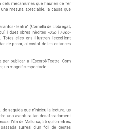
sa dels mecanismes que haurien de fer
en una mesura apreciable, la causa que
arantos-Teatre" (Cornellà de Llobregat,
uí, i dues obres inèdites -
Oxo
i
Fobo
-
Totes elles ens il·lustren l'excel·lent
dar de posar, al costat de les estances
 per publicar a l'Escorpí/Teatre. Com
er, un magnífic espectacle.
 de seguida que n'inicieu la lectura, us
soldre una aventura tan desaforadament
sar l'illa de Mallorca, 56 quilòmetres,
a passada surreal d'un foll de gestes