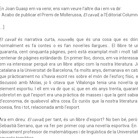
En Joan Guasp em va venir, ens vam veure l'altre dia i em va dir:
- Acabo de publicar el Premi de Mollerussa,
El cavall
, a l'Editorial Column
...]
El cavall
és narrativa curta,
nouvelle
, que és una cosa que es dóna
normalment es fa contes o es fan novel·les llargues... El llibre té 
quaranta, cent cinquanta pàgines, però està eixamplat molt i molt tal
centenar de pàgines estàndards. En primer lloc, doncs, em va interessar
em va interessar perquè era un llibre atípic com la nostra literatura. 
catalana a la Universitat de Barcelona, fa molts anys, demanava en cata
que pràcticament no s'havia escrit res sobre el món de l'esforç físic,
discussió amb Molas, jo li citava que Villalonga tenia una novel·la q
element esportiu. I ell em va dir que sí, que en els anys trenta, quarant
sobretot en què l'esport era una pràctica de masses i que la gent sabia
d'economia, de qualsevol altra cosa. És curiós que la nostra literatura
poesia, fins i tot, relacionada amb l'esport.
Ara em direu:
El cavall
, per tant, és un llibre d'esport? No ben bé, per
Sebastià Serrano, que va fer per primer cop una novel·la esportiva. En 
bàsicament professor de matemàtiques i de lingüística de la Universitat
aquesta temàtica.