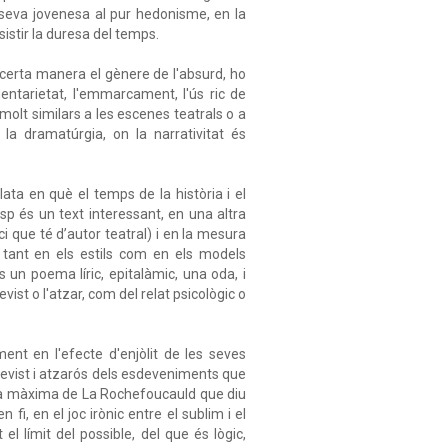
 seva jovenesa al pur hedonisme, en la
sistir la duresa del temps.
 certa manera el gènere de l'absurd, ho
entarietat, l'emmarcament, l'ús ric de
s molt similars a les escenes teatrals o a
la dramatúrgia, on la narrativitat és
ata en què el temps de la història i el
p és un text interessant, en una altra
ci que té d’autor teatral) i en la mesura
c tant en els estils com en els models
un poema líric, epitalàmic, una oda, i
ist o l'atzar, com del relat psicològic o
ent en l'efecte d'enjòlit de les seves
previst i atzarós dels esdeveniments que
lla màxima de La Rochefoucauld que diu
fi, en el joc irònic entre el sublim i el
el límit del possible, del que és lògic,