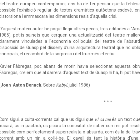
del teatre europeu contemporani, ens ha de fer pensar que la feble
possible l'exhibició regular de textos dramàtics autòctons esdevé, 
distorsiona i emmascara les dimensions reals d’aquella crisi.
D'aquest mateix autor he pogut llegir altres peces, tres editades a "Am
1985), petits sainets que cerquen una actualització del teatre mallorq
clarament vinculades a l'economia col·loquial del teatre de l'absurd. 
disposició de Guasp pel disseny d'una arquitectura teatral que no obli
principals, el recambró de la sorpresa i del truc més efectiu.
Xavier Fàbregas, poc abans de morir, havia seleccionat aquesta obra
Fàbregas, creiem que al darrera d’aquest text de Guasp hi ha, hi pot hav
(
Joan-Anton Benach
. Sobre
Kabyl
, juliol 1986)
* * *
Com sigui, a cuita-corrents cal que us digui que
El cavall
és un text que,
xocarà, us impactarà, us picarà la curiositat de saber com es pot re
possible com perfectament superrealista o absurda, com és la de traves
corrent amb un nin a coll-i-be. El cavall és tant la història d'un