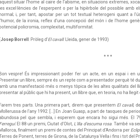
aquest situar l'home al caire de l'abisme, en situacions extremes, xo
les excel·lències de l'esperpent o per la hipèrbole del possible amb e
normal; i, per tant, apostar per un tot textual heterogeni quant a l'ús
l'humor, de la ironia, reflex d'una concepció del món i de l'home gen
potencial policromia, complexitat, multiformitat.
(
Josep Borrell
. Pròleg d'
El cavall
. Lleida, gener de 1993)
* * *
Bon vespre! És impressionant poder fer un acte, en un espai i en u
Presentar un llibre, sempre és un repte com a presentador perquè té due
amb una manifestació més o menys tòpica de les altes qualitats del llibre..
presentar al públic que hi ha present, un llibre que, en teoria, no ha llegit 
Farem tres parts. Una primera part, direm que presentem
El cavall
, d
Mollerussa de l'any 1992. [...] En Joan Guasp, a part de tasques de perio
abundosa pel que sembla, i esperem que encara ho sigui més. El 7
Ferreguí
. El 88 un premi, Ciutat d'Olot,
L'illa d'escuma rosa
. També va ser
Mallorca, finalment un premi de contes del Principat d'Andorra per
Ecli
Terres de Ponent, terres de Girona, de la Catalunya Vella i fins i tot del Pr