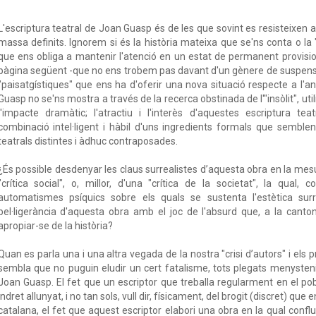
L'escriptura teatral de Joan Guasp és de les que sovint es resisteixen 
massa definits. Ignorem si és la història mateixa que se'ns conta o la 
que ens obliga a mantenir l'atenció en un estat de permanent provision
pàgina següent -que no ens trobem pas davant d'un gènere de suspense
"paisatgístiques" que ens ha d'oferir una nova situació respecte a l'ant
Guasp no se'ns mostra a través de la recerca obstinada de l'"insòlit", 
l'impacte dramàtic; l'atractiu i l'interès d'aquestes escriptura t
combinació intel·ligent i hàbil d'uns ingredients formals que semblen
teatrals distintes i àdhuc contraposades.
¿És possible desdenyar les claus surrealistes d’aquesta obra en la mes
"crítica social", o, millor, d'una "crítica de la societat", la qual,
automatismes psíquics sobre els quals se sustenta l'estètica su
bel·ligerància d'aquesta obra amb el joc de l'absurd que, a la cant
apropiar-se de la història?
Quan es parla una i una altra vegada de la nostra "crisi d’autors" i els
sembla que no puguin eludir un cert fatalisme, tots plegats menyst
Joan Guasp. El fet que un escriptor que treballa regularment en el pobl
indret allunyat, i no tan sols, vull dir, físicament, del brogit (discret) que
catalana, el fet que aquest escriptor elabori una obra en la qual confl