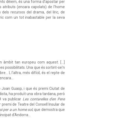
cants dèiem, és una forma d'apostar per
ls atributs (encara capolats) de l'home
 dels recursos del drama, del líric, de
èric com un tot inabastable per la seva
n àmbit tan europeu com aquest. [...]
s possibilitats. Una que és sortint-se'n
. I, l'altra, més difícil, és el repte de
encara...
e Joan Guasp, i que és premi Ciutat de
dista, ha produït una obra tardana, però
9 va publicar
Les contarelles d'en Pere
 premi de Teatre del Consell Insular de
psi per a un home sol
, que demostra que
incipat d'Andorra...