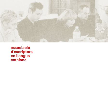
Vés
al
contingut
N
pr