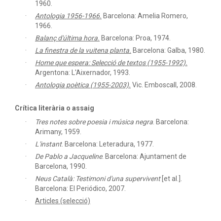
1960.
Antologia 1956-1966.
Barcelona: Amelia Romero,
1966.
Balanç d'última hora.
Barcelona: Proa, 1974.
La finestra de la vuitena planta.
Barcelona: Galba, 1980.
Home que espera: Selecció de textos (1955-1992).
Argentona: L'Aixernador, 1993.
Antologia poètica (1955-2003).
Vic. Emboscall, 2008.
Crítica literària o assaig
Tres notes sobre poesia i música negra
.
Barcelona:
Arimany, 1959.
L'instant
.
Barcelona: Leteradura, 1977.
De Pablo a Jacqueline
.
Barcelona: Ajuntament de
Barcelona, 1990.
Neus Català: Testimoni d'una supervivent
[et al.].
Barcelona: El Periódico, 2007.
Articles (selecció)