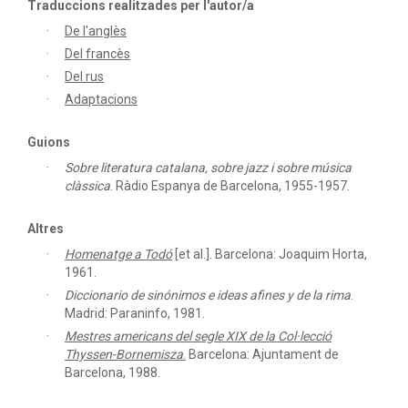
Traduccions realitzades per l'autor/a
De l'anglès
Del francès
Del rus
Adaptacions
Guions
Sobre literatura catalana, sobre jazz i sobre música
clàssica
.
Ràdio Espanya de Barcelona, 1955-1957.
Altres
Homenatge a Todó
[et al.]. Barcelona: Joaquim Horta,
1961.
Diccionario de sinónimos e ideas afines y de la rima
.
Madrid: Paraninfo, 1981.
Mestres americans del segle XIX de la Col·lecció
Thyssen-Bornemisza
.
Barcelona: Ajuntament de
Barcelona, 1988.