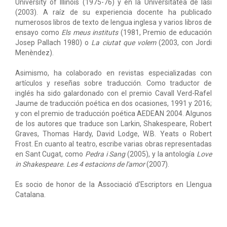
University of Illinois (1975-76) y en la Universitatea de Iasi
(2003). A raíz de su experiencia docente ha publicado
numerosos libros de texto de lengua inglesa y varios libros de
ensayo como
Els meus instituts
(1981, Premio de educación
Josep Pallach 1980) o
La ciutat que volem
(2003, con Jordi
Menèndez).
Asimismo, ha colaborado en revistas especializadas con
artículos y reseñas sobre traducción. Como traductor de
inglés ha sido galardonado con el premio Cavall Verd-Rafel
Jaume de traducción poética en dos ocasiones, 1991 y 2016;
y con el premio de traducción poética AEDEAN 2004. Algunos
de los autores que traduce son Larkin, Shakespeare, Robert
Graves, Thomas Hardy, David Lodge, W.B. Yeats o Robert
Frost. En cuanto al teatro, escribe varias obras representadas
en Sant Cugat, como
Pedra i Sang
(2005), y la antología
Love
in Shakespeare. Les 4 estacions de l'amor
(2007).
Es socio de honor de la Associació d'Escriptors en Llengua
Catalana.