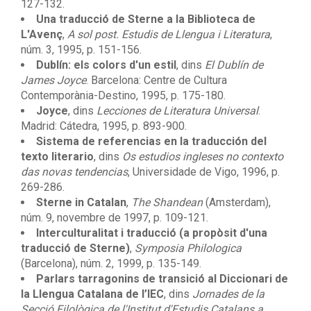
127-132.
Una traducció de Sterne a la Biblioteca de
L'Avenç
,
A sol post. Estudis de Llengua i Literatura
,
núm. 3, 1995, p. 151-156.
Dublín: els colors d'un estil
, dins
El Dublín de
James Joyce
. Barcelona: Centre de Cultura
Contemporània-Destino, 1995, p. 175-180.
Joyce
, dins
Lecciones de Literatura Universal
.
Madrid: Cátedra, 1995, p. 893-900.
Sistema de referencias en la traducción del
texto literario
, dins
Os estudios ingleses no contexto
das novas tendencias
, Universidade de Vigo, 1996, p.
269-286.
Sterne in Catalan
,
The Shandean
(Amsterdam),
núm. 9, novembre de 1997, p. 109-121.
Interculturalitat i traducció (a propòsit d'una
traducció de Sterne)
,
Symposia Philologica
(Barcelona), núm. 2, 1999, p. 135-149.
Parlars tarragonins de transició al Diccionari de
la Llengua Catalana de l’IEC
, dins
Jornades de la
Secció Filològica de l'Institut d'Estudis Catalans a