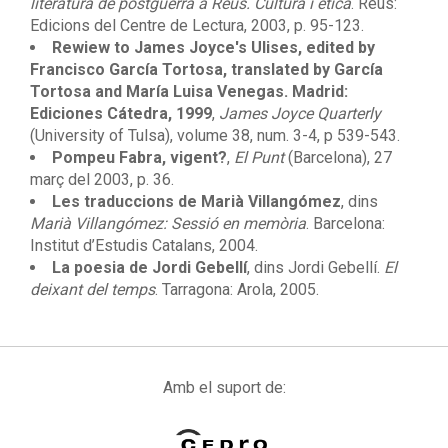
literatura de postguerra a Reus. Cultura i ètica
. Reus:
Edicions del Centre de Lectura, 2003, p. 95-123.
Rewiew to James Joyce's Ulises, edited by
Francisco García Tortosa, translated by García
Tortosa and María Luisa Venegas. Madrid:
Ediciones Cátedra, 1999
,
James Joyce Quarterly
(University of Tulsa), volume 38, num. 3-4, p 539-543.
Pompeu Fabra, vigent?
,
El Punt
(Barcelona), 27
març del 2003, p. 36.
Les traduccions de Marià Villangómez
, dins
Marià Villangómez: Sessió en memòria
. Barcelona:
Institut d’Estudis Catalans, 2004.
La poesia de Jordi Gebellí
, dins Jordi Gebellí.
El
deixant del temps
. Tarragona: Arola, 2005.
Amb el suport de: