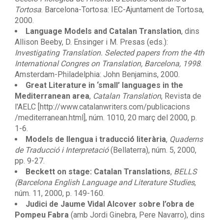
Tortosa
. Barcelona-Tortosa: IEC-Ajuntament de Tortosa,
2000.
Language Models and Catalan Translation
, dins
Allison Beeby, D. Ensinger i M. Presas (eds.):
Investigating Translation. Selected papers from the 4th
International Congres on Translation, Barcelona, 1998
.
Amsterdam-Philadelphia: John Benjamins, 2000.
Great Literature in ‘small’ languages in the
Mediterranean area
,
Catalan Translation
, Revista de
l'AELC [http://www.catalanwriters.com/publicacions
/mediterranean.html], núm. 1010, 20 març del 2000, p.
1-6.
Models de llengua i traducció literària
,
Quaderns
de Traducció i Interpretació
(Bellaterra), núm. 5, 2000,
pp. 9-27.
Beckett on stage: Catalan Translations
,
BELLS
(Barcelona English Language and Literature Studies
,
núm. 11, 2000, p. 149-160.
Judici de Jaume Vidal Alcover sobre l’obra de
Pompeu Fabra
(amb Jordi Ginebra, Pere Navarro), dins