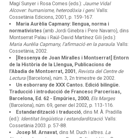
Magí Sunyer i Rosa Comes (eds.):
Jaume Vidal
Alcover: humanisme, heterodòxia i geni
. Valls:
Cossetània Edicions, 2001, p. 159-167.
Maria Aurèlia Capmany: llengua, norma i
normativistes
(amb Jordi Ginebra i Pere Navarro), dins
Montserrat Palau i Raül-David Martínez Gili (eds.):
Maria Aurèlia Capmany, l’afirmació en la paraula
. Valls:
Cossetània, 2002.
[Ressenya de Joan Miralles i Montserrat] Entorn
de la Història de la Llengua, Publicacions de
l'Abadia de Montserrat, 2001
,
Revista del Centre de
Lectura
(Barcelona), núm. 3, 2n trimestre de 2002.
Un esborrany de XXX Cantos. Edició bilingüe.
Traducció i introducció de Francesc Parcerisas,
Barcelona, Ed. 62 - Empúries, 2000
,
Els Marges
(Barcelona), núm. 69, gener del 2002, p. 113-116.
Estandardització i traducció
, dins M. À. Pradilla
(ed.):
Identitat lingüística i estandardització
. Valls:
Cossetània 2003. p. 57-88.
Josep M. Arnavat
, dins M. Duch i altres.
La