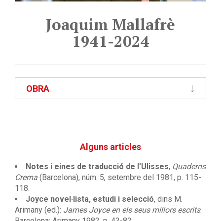
Joaquim Mallafrè
1941-2024
OBRA
Alguns articles
Notes i eines de traducció de l’Ulisses
,
Quaderns
Crema
(Barcelona), núm. 5, setembre del 1981, p. 115-
118.
Joyce novel·lista, estudi i selecció
, dins M.
Arimany (ed.):
James Joyce en els seus millors escrits
.
Barcelona: Arimany 1982, p. 43-82.