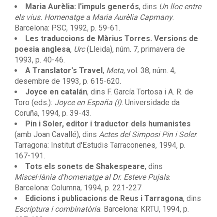
Maria Aurèlia: l'impuls generós
, dins
Un lloc entre
els vius. Homenatge a Maria Aurèlia Capmany
.
Barcelona: PSC, 1992, p. 59-61.
Les traduccions de Màrius Torres. Versions de
poesia anglesa
,
Urc
(Lleida), núm. 7, primavera de
1993, p. 40-46.
A Translator's Travel
,
Meta
, vol. 38, núm. 4,
desembre de 1993, p. 615-620.
Joyce en catalán
, dins F. García Tortosa i A. R. de
Toro (eds.):
Joyce en España (I)
. Universidade da
Coruña, 1994, p. 39-43.
Pin i Soler, editor i traductor dels humanistes
(amb Joan Cavallé), dins
Actes del Simposi Pin i Soler
.
Tarragona: Institut d'Estudis Tarraconenes, 1994, p.
167-191.
Tots els sonets de Shakespeare
, dins
Miscel·lània d'homenatge al Dr. Esteve Pujals
.
Barcelona: Columna, 1994, p. 221-227.
Edicions i publicacions de Reus i Tarragona
, dins
Escriptura i combinatòria
. Barcelona: KRTU, 1994, p.