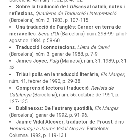
Sobre la traducció de l'
Ulisses
al català, notes i
reflexions
,
Quaderns de Traducció i Interpretació
(Barcelona), núm. 2, 1983, p. 107-115.
Una traducció de l'anglès: Carner en terra de
meravelles
,
Serra d'Or
(Barcelona), núm. 298-99, juliol-
agost de 1984, p 58-60.
Traducció i connotacions
,
Lletra de Canvi
(Barcelona), núm. 3, gener de 1988, p. 7-9.
James Joyce
,
Faig
(Manresa), núm. 31, 1989, p. 31-
43.
Tribu i polis en la traducció literària
,
Els Marges
,
núm. 41, febrer de 1990, p. 29-38.
Comprensió lectora i traducció
,
Revista de
Catalunya
(Barcelona), núm. 56, octubre de 1991, p.
127-135.
Dublinesos: De l'estrany quotidià
,
Els Marges
(Barcelona), gener de 1992, p. 91-96.
Jaume Vidal Alcover, traductor de Proust
, dins
Homenatge a Jaume Vidal Alcover
. Barcelona:
Columna, 1992, p. 119-131.