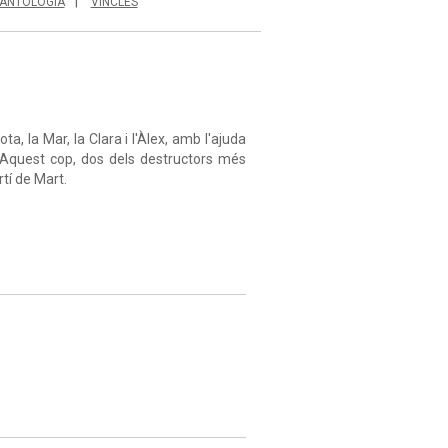
ANTOLOGIA
VINCLES
a, la Mar, la Clara i l'Àlex, amb l'ajuda
. Aquest cop, dos dels destructors més
rtí de Mart.