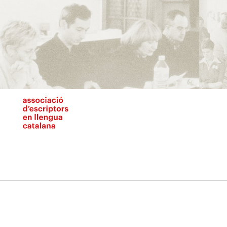
Vés
al
contingut
N
pr