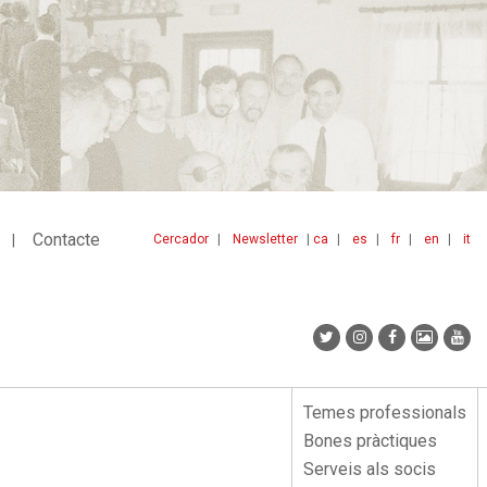
Contacte
Cercador
Newsletter
ca
es
fr
en
it
Menu
idiomes
top
Temes professionals
Menu
Bones pràctiques
lateral
Serveis als socis