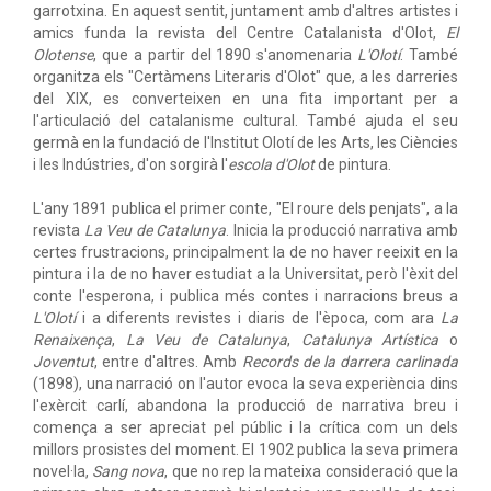
garrotxina. En aquest sentit, juntament amb d'altres artistes i
amics funda la revista del Centre Catalanista d'Olot,
El
Olotense
, que a partir del 1890 s'anomenaria
L'Olotí
. També
organitza els "Certàmens Literaris d'Olot" que, a les darreries
del XIX, es converteixen en una fita important per a
l'articulació del catalanisme cultural. També ajuda el seu
germà en la fundació de l'Institut Olotí de les Arts, les Ciències
i les Indústries, d'on sorgirà l'
escola d'Olot
de pintura.
L'any 1891 publica el primer conte, "El roure dels penjats", a la
revista
La Veu de Catalunya
. Inicia la producció narrativa amb
certes frustracions, principalment la de no haver reeixit en la
pintura i la de no haver estudiat a la Universitat, però l'èxit del
conte l'esperona, i publica més contes i narracions breus a
L'Olotí
i a diferents revistes i diaris de l'època, com ara
La
Renaixença
,
La Veu de Catalunya
,
Catalunya Artística
o
Joventut
, entre d'altres. Amb
Records de la darrera carlinada
(1898), una narració on l'autor evoca la seva experiència dins
l'exèrcit carlí, abandona la producció de narrativa breu i
comença a ser apreciat pel públic i la crítica com un dels
millors prosistes del moment. El 1902 publica la seva primera
novel·la,
Sang nova
, que no rep la mateixa consideració que la