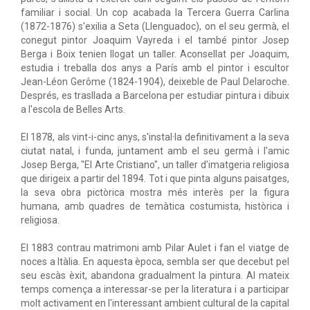
familiar i social. Un cop acabada la Tercera Guerra Carlina
(1872-1876) s'exilia a Seta (Llenguadoc), on el seu germà, el
conegut pintor Joaquim Vayreda i el també pintor Josep
Berga i Boix tenien llogat un taller. Aconsellat per Joaquim,
estudia i treballa dos anys a París amb el pintor i escultor
Jean-Léon Gerôme (1824-1904), deixeble de Paul Delaroche.
Després, es trasllada a Barcelona per estudiar pintura i dibuix
a l'escola de Belles Arts.
El 1878, als vint-i-cinc anys, s'instal·la definitivament a la seva
ciutat natal, i funda, juntament amb el seu germà i l'amic
Josep Berga, "El Arte Cristiano", un taller d'imatgeria religiosa
que dirigeix a partir del 1894. Tot i que pinta alguns paisatges,
la seva obra pictòrica mostra més interès per la figura
humana, amb quadres de temàtica costumista, històrica i
religiosa.
El 1883 contrau matrimoni amb Pilar Aulet i fan el viatge de
noces a Itàlia. En aquesta època, sembla ser que decebut pel
seu escàs èxit, abandona gradualment la pintura. Al mateix
temps comença a interessar-se per la literatura i a participar
molt activament en l'interessant ambient cultural de la capital