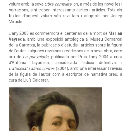
volum amb la seva
Obra completa
, on, a més de les novel·les i
narracions, s'hi troben interessants cartes i articles. Tots els
textos d'aquest volum són revistats i adaptats per Josep
Miracle.
L'any 2003 es commemora el centenari de la mort de
Marian
Vayreda
, amb una exposició antològica al Museu Comarcal
de la Garrotxa, la publicació d'estudis i articles sobre la figura
de l'autor, i algunes revisions i reedicions de la seva obra, com
ara de
La punyalada
, publicada per Proa l'any 2004 a cura
d'Antònia Tayadella, considerada l'edició definitiva, i
L'afusellat i altres contes
(2004), amb una interessant revisió
de la figura de l'autor com a escriptor de narrativa breu, a
cura de Lluís Calderer.