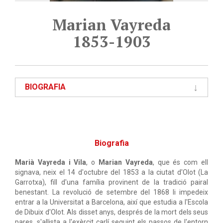
Marian Vayreda
1853-1903
BIOGRAFIA
Biografia
Marià Vayreda i Vila
, o
Marian Vayreda
, que és com ell
signava, neix el 14 d'octubre del 1853 a la ciutat d'Olot (La
Garrotxa), fill d'una família provinent de la tradició pairal
benestant. La revolució de setembre del 1868 li impedeix
entrar a la Universitat a Barcelona, així que estudia a l'Escola
de Dibuix d'Olot. Als disset anys, després de la mort dels seus
pares, s'allista a l'exèrcit carlí seguint els passos de l'entorn