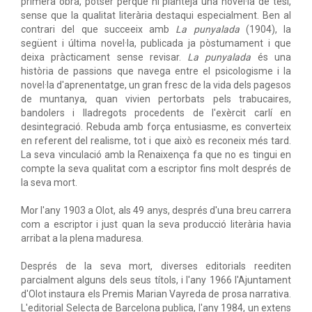
primera obra, potser perquè hi planteja una novel·la de tesi,
sense que la qualitat literària destaqui especialment. Ben al
contrari del que succeeix amb
La punyalada
(1904), la
següent i última novel·la, publicada ja pòstumament i que
deixa pràcticament sense revisar.
La punyalada
és una
història de passions que navega entre el psicologisme i la
novel·la d'aprenentatge, un gran fresc de la vida dels pagesos
de muntanya, quan vivien pertorbats pels trabucaires,
bandolers i lladregots procedents de l'exèrcit carlí en
desintegració. Rebuda amb força entusiasme, es converteix
en referent del realisme, tot i que això es reconeix més tard.
La seva vinculació amb la Renaixença fa que no es tingui en
compte la seva qualitat com a escriptor fins molt després de
la seva mort.
Mor l'any 1903 a Olot, als 49 anys, després d'una breu carrera
com a escriptor i just quan la seva producció literària havia
arribat a la plena maduresa.
Després de la seva mort, diverses editorials reediten
parcialment alguns dels seus títols, i l'any 1966 l'Ajuntament
d'Olot instaura els Premis Marian Vayreda de prosa narrativa.
L'editorial Selecta de Barcelona publica, l'any 1984, un extens