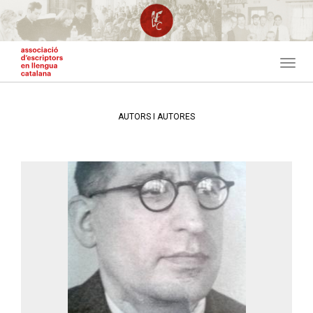
Vés
al
contingut
Toggl
navig
AUTORS I AUTORES