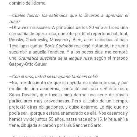
dominio del idioma.
–
Cúales fueron los estímulos que lo llevaron a aprender el
ruso?
–Otra vez musicales. A principios de los 20 vino al Liceu una
compañía de ópera rusa, que interpretó el repertorio habitual,
Rimsky, Chaikovsky, Mussorsky. Bien, a mí escuchar al bajo
Tchaliapin cantar
Boris Godunov
me dejó flotando, me sentí
sucumbir a aquella fonética. Y a los pocos días, me compré
una
Gramática suscinta de la lengua rusa
, según el método
Gaspey-Otto-Sauer.
–
Con el ruso, usted se las apañó también solo?
–No, me di cuenta de que sin ayuda no saldría airoso, y por
medio de una academia, contacté con una señorita rusa,
Sonia Davidof, que tuvo a bien darme una serie de clases
particulares muy provechosas. Pero al cabo de un tiempo,
pretextó otras obligaciones, y quiso dejarme. Le dije que no
podía ser… ¡porque estaba enamorado de ella! Nos casamos y
hemos vivido juntos 55 años, hasta hace sólo 15. Mírela, ahí la
tiene, dibujada al carbón por Luís Sánchez Sarto.