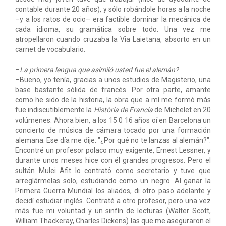
contable durante 20 años), y sólo robándole horas a la noche
–y a los ratos de ocio– era factible dominar la mecánica de
cada idioma, su gramática sobre todo. Una vez me
atropellaron cuando cruzaba la Via Laietana, absorto en un
carnet de vocabulario.
–
La primera lengua que asimiló usted fue el alemán?
–Bueno, yo tenía, gracias a unos estudios de Magisterio, una
base bastante sólida de francés. Por otra parte, amante
como he sido de la historia, la obra que a mí me formó más
fue indiscutiblemente la
Història de Francia
de Michelet en 20
volúmenes. Ahora bien, a los 15 0 16 años oí en Barcelona un
concierto de música de cámara tocado por una formación
alemana. Ese día me dije: "¿Por qué no te lanzas al alemán?".
Encontré un profesor polaco muy exigente, Ernest Lessner, y
durante unos meses hice con él grandes progresos. Pero el
sultán Mulei Afit lo contrató como secretario y tuve que
arreglármelas solo, estudiando como un negro. Al ganar la
Primera Guerra Mundial los aliados, di otro paso adelante y
decidí estudiar inglés. Contraté a otro profesor, pero una vez
más fue mi voluntad y un sinfín de lecturas (Walter Scott,
William Thackeray, Charles Dickens) las que me aseguraron el