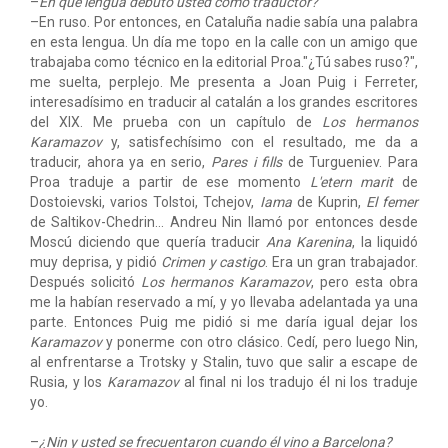
–
En qué lengua debutó usted como traductor?
–En ruso. Por entonces, en Cataluña nadie sabía una palabra
en esta lengua. Un día me topo en la calle con un amigo que
trabajaba como técnico en la editorial Proa."¿Tú sabes ruso?",
me suelta, perplejo. Me presenta a Joan Puig i Ferreter,
interesadísimo en traducir al catalán a los grandes escritores
del XIX. Me prueba con un capítulo de
Los hermanos
Karamazov
y, satisfechísimo con el resultado, me da a
traducir, ahora ya en serio,
Pares i fills
de Turgueniev. Para
Proa traduje a partir de ese momento
L'etern marit
de
Dostoievski, varios Tolstoi, Tchejov,
Iama
de Kuprin,
El femer
de Saltikov-Chedrin... Andreu Nin llamó por entonces desde
Moscú diciendo que quería traducir
Ana Karenina
, la liquidó
muy deprisa, y pidió
Crimen y castigo
. Era un gran trabajador.
Después solicitó
Los hermanos Karamazov
, pero esta obra
me la habían reservado a mí, y yo llevaba adelantada ya una
parte. Entonces Puig me pidió si me daría igual dejar los
Karamazov
y ponerme con otro clásico. Cedí, pero luego Nin,
al enfrentarse a Trotsky y Stalin, tuvo que salir a escape de
Rusia, y los
Karamazov
al final ni los tradujo él ni los traduje
yo.
–
¿Nin y usted se frecuentaron cuando él vino a Barcelona?