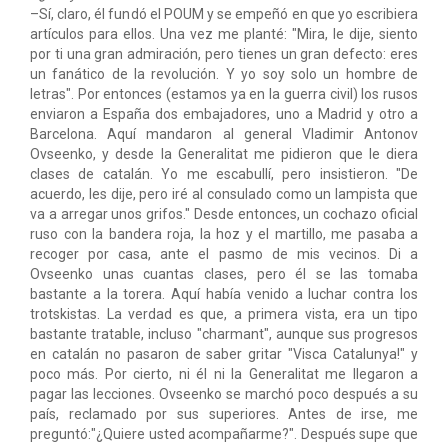
–Sí, claro, él fundó el POUM y se empeñó en que yo escribiera
artículos para ellos. Una vez me planté: "Mira, le dije, siento
por ti una gran admiración, pero tienes un gran defecto: eres
un fanático de la revolución. Y yo soy solo un hombre de
letras". Por entonces (estamos ya en la guerra civil) los rusos
enviaron a España dos embajadores, uno a Madrid y otro a
Barcelona. Aquí mandaron al general Vladimir Antonov
Ovseenko, y desde la Generalitat me pidieron que le diera
clases de catalán. Yo me escabullí, pero insistieron. "De
acuerdo, les dije, pero iré al consulado como un lampista que
va a arregar unos grifos." Desde entonces, un cochazo oficial
ruso con la bandera roja, la hoz y el martillo, me pasaba a
recoger por casa, ante el pasmo de mis vecinos. Di a
Ovseenko unas cuantas clases, pero él se las tomaba
bastante a la torera. Aquí había venido a luchar contra los
trotskistas. La verdad es que, a primera vista, era un tipo
bastante tratable, incluso "charmant", aunque sus progresos
en catalán no pasaron de saber gritar "Visca Catalunya!" y
poco más. Por cierto, ni él ni la Generalitat me llegaron a
pagar las lecciones. Ovseenko se marchó poco después a su
país, reclamado por sus superiores. Antes de irse, me
preguntó:"¿Quiere usted acompañarme?". Después supe que