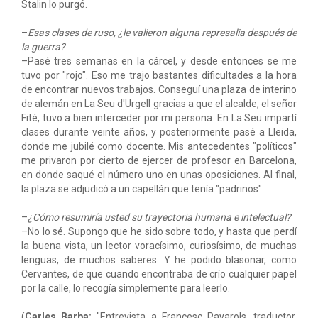
Stalin lo purgó.
–
Esas clases de ruso, ¿le valieron alguna represalia después de
la guerra?
–Pasé tres semanas en la cárcel, y desde entonces se me
tuvo por "rojo". Eso me trajo bastantes dificultades a la hora
de encontrar nuevos trabajos. Conseguí una plaza de interino
de alemán en La Seu d'Urgell gracias a que el alcalde, el señor
Fité, tuvo a bien interceder por mi persona. En La Seu impartí
clases durante veinte años, y posteriormente pasé a Lleida,
donde me jubilé como docente. Mis antecedentes "políticos"
me privaron por cierto de ejercer de profesor en Barcelona,
en donde saqué el número uno en unas oposiciones. Al final,
la plaza se adjudicó a un capellán que tenía "padrinos".
–
¿Cómo resumiría usted su trayectoria humana e intelectual?
–No lo sé. Supongo que he sido sobre todo, y hasta que perdí
la buena vista, un lector voracísimo, curiosísimo, de muchas
lenguas, de muchos saberes. Y he podido blasonar, como
Cervantes, de que cuando encontraba de crío cualquier papel
por la calle, lo recogía simplemente para leerlo.
(
Carles Barba:
"Entrevista a Francesc Payarols, traductor,