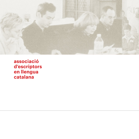
Vés
al
contingut
N
pr