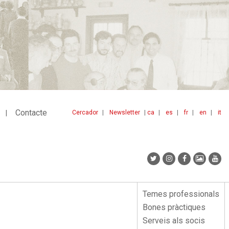
Contacte
Cercador
Newsletter
ca
es
fr
en
it
Menu
idiomes
top
Temes professionals
Menu
Bones pràctiques
lateral
Serveis als socis