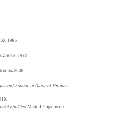
 62, 1986.
ns Crema, 1992.
Gredos, 2008.
Ages and a spoon of Game of Thrones
019.
cial y político
.
Madrid: Páginas de