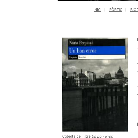
INICI
PÒRTIC
BIO
Coberta del llibre
Un bon error
.