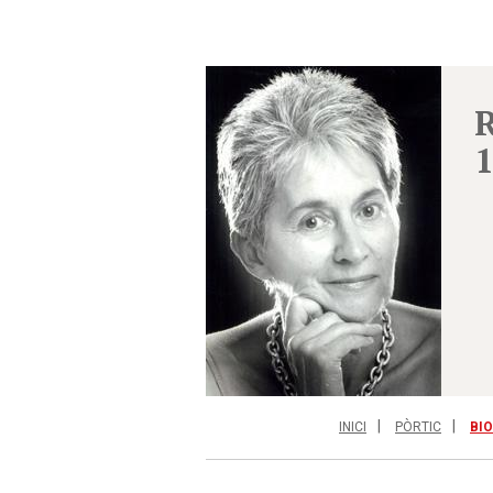
R
INICI
PÒRTIC
BI