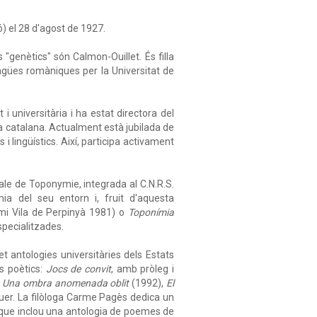
ó) el 28 d'agost de 1927.
"genètics" són Calmon-Ouillet. És filla
engües romàniques per la Universitat de
 i universitària i ha estat directora del
ua catalana. Actualment està jubilada de
 i lingüístics. Així, participa activament
le de Toponymie, integrada al C.N.R.S.
mia del seu entorn i, fruit d'aquesta
i Vila de Perpinyà 1981) o
Toponímia
pecialitzades.
et antologies universitàries dels Estats
ls poètics:
Jocs de convit
, amb pròleg i
;
Una ombra anomenada oblit
(1992),
El
er. La filòloga Carme Pagès dedica un
que inclou una antologia de poemes de