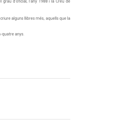
rau d'oficial, l'any 1988 i la Creu de
riure alguns llibres més, aquells que la
a-quatre anys.