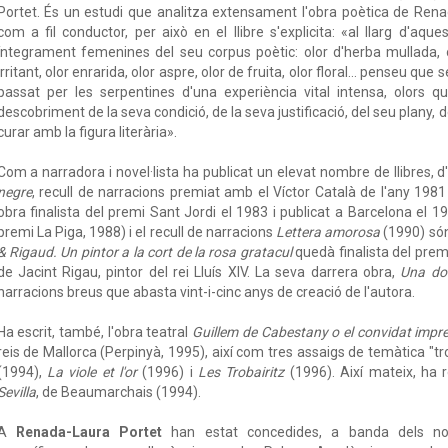
Portet. És un estudi que analitza extensament l'obra poètica de Rena
com a fil conductor, per això en el llibre s'explicita: «al llarg d'aqu
íntegrament femenines del seu corpus poètic: olor d'herba mullada, ol
irritant, olor enrarida, olor aspre, olor de fruita, olor floral… penseu que 
passat per les serpentines d'una experiència vital intensa, olors que
descobriment de la seva condició, de la seva justificació, del seu plan
curar amb la figura literària».
Com a narradora i novel·lista ha publicat un elevat nombre de llibres, d
negre
, recull de narracions premiat amb el Víctor Català de l'any 1981 
obra finalista del premi Sant Jordi el 1983 i publicat a Barcelona el 1
premi La Piga, 1988) i el recull de narracions
Lettera amorosa
(1990) són 
& Rigaud. Un pintor a la cort de la rosa gratacul
quedà finalista del premi
de Jacint Rigau, pintor del rei Lluís XIV. La seva darrera obra,
Una don
narracions breus que abasta vint-i-cinc anys de creació de l'autora.
Ha escrit, també, l'obra teatral
Guillem de Cabestany o el convidat impre
reis de Mallorca (Perpinyà, 1995), així com tres assaigs de temàtica "t
(1994),
La viole et l'or
(1996) i
Les Trobairitz
(1996). Així mateix, ha 
Sevilla
, de Beaumarchais (1994).
A
Renada-Laura Portet
han estat concedides, a banda dels nomb