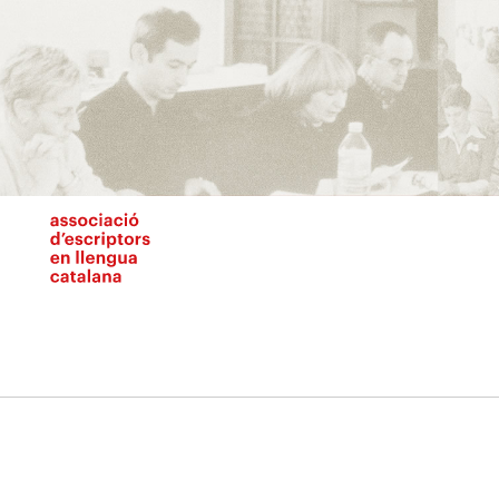
Vés
al
contingut
N
pr