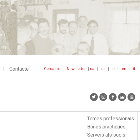
Contacte
Cercador
Newsletter
ca
es
fr
en
it
Menu
idiomes
top
Temes professionals
Menu
Bones pràctiques
lateral
Serveis als socis