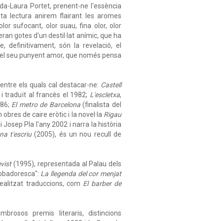
da-Laura Portet, prenent-ne l'essència
esta lectura anirem flairant les aromes
or sufocant, olor suau, fina olor, olor
seran gotes d'un destil·lat anímic, que ha
, definitivament, són la revelació, el
y, del seu punyent amor, que només pensa
'entre els quals cal destacar-ne:
Castell
i traduït al francès el 1982;
L'escletxa
,
986;
El metro de Barcelona
(finalista del
obres de caire eròtic i la novel·la
Rigau
 Josep Pla l'any 2002 i narra la història
a t'escriu
(2005), és un nou recull de
vist
(1995), representada al Palau dels
robadoresca":
La llegenda del cor menjat
realitzat traduccions, com
El barber de
rosos premis literaris, distincions