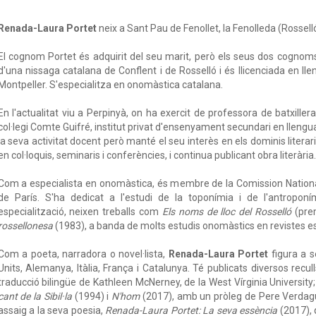
Renada-Laura Portet
neix a Sant Pau de Fenollet, la Fenolleda (Rossell
El cognom Portet és adquirit del seu marit, però els seus dos cognoms 
d'una nissaga catalana de Conflent i de Rosselló i és llicenciada en ll
Montpeller. S'especialitza en onomàstica catalana.
En l'actualitat viu a Perpinyà, on ha exercit de professora de batxillerat
col·legi Comte Guifré, institut privat d'ensenyament secundari en lleng
la seva activitat docent però manté el seu interès en els dominis literaris
en col·loquis, seminaris i conferències, i continua publicant obra literària.
Com a especialista en onomàstica, és membre de la Comission Nationa
de París. S'ha dedicat a l'estudi de la toponímia i de l'antroponí
especialització, neixen treballs com
Els noms de lloc del Rosselló
(prem
rossellonesa
(1983), a banda de molts estudis onomàstics en revistes es
Com a poeta, narradora o novel·lista,
Renada-Laura Portet
figura a s
Units, Alemanya, Itàlia, França i Catalunya. Té publicats diversos recul
traducció bilingüe de Kathleen McNerney, de la West Vírginia University
cant de la Sibil·la
(1994) i
N'hom
(2017), amb un pròleg de Pere Verdagu
assaig a la seva poesia,
Renada-Laura Portet: La seva essència
(2017), 