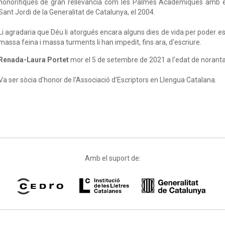
honorífiques de gran rellevància com les Palmes Acadèmiques amb el g
Sant Jordi de la Generalitat de Catalunya, el 2004.
Li agradaria que Déu li atorgués encara alguns dies de vida per poder esc
massa feina i massa turments li han impedit, fins ara, d'escriure.
Renada-Laura Portet
mor el 5 de setembre de 2021 a l'edat de norant
Va ser sòcia d'honor de l'Associació d'Escriptors en Llengua Catalana.
Amb el suport de: