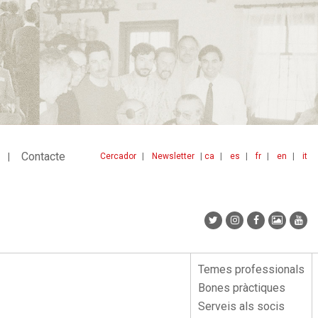
Contacte
Cercador
Newsletter
ca
es
fr
en
it
Menu
idiomes
top
Temes professionals
Menu
Bones pràctiques
lateral
Serveis als socis