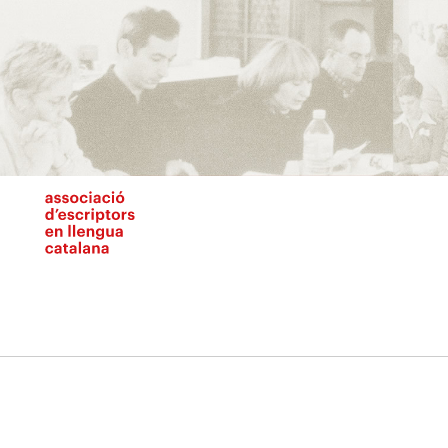
Vés
al
contingut
N
pr