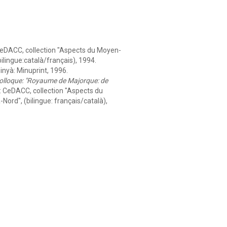
eDACC, collection "Aspects du Moyen-
lingue:català/français), 1994.
nyà: Minuprint, 1996.
olloque: "Royaume de Majorque: de
 CeDACC, collection "Aspects du
ord", (bilingue: français/català),