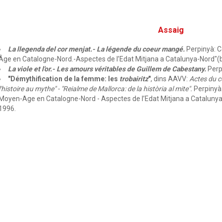
Assaig
La llegenda del cor menjat.- La légende du coeur mangé.
Perpinyà: C
Âge en Catalogne-Nord.-Aspectes de l’Edat Mitjana a Catalunya-Nord"(bi
La viole et l'or.- Les amours véritables de Guillem de Cabestany.
Perpi
"Démythification de la femme: les
trobairitz
"
, dins AAVV:
Actes du c
l'histoire au mythe" - "Reialme de Mallorca: de la història al mite".
Perpinyà:
Moyen-Age en Catalogne-Nord - Aspectes de l’Edat Mitjana a Catalunya-N
1996.