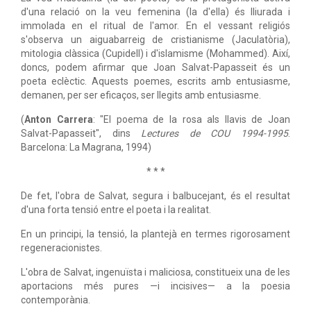
d'una relació on la veu femenina (la d'ella) és lliurada i
immolada en el ritual de l'amor. En el vessant religiós
s'observa un aiguabarreig de cristianisme (Jaculatòria),
mitologia clàssica (Cupidell) i d'islamisme (Mohammed). Així,
doncs, podem afirmar que Joan Salvat-Papasseit és un
poeta eclèctic. Aquests poemes, escrits amb entusiasme,
demanen, per ser eficaços, ser llegits amb entusiasme.
(
Anton Carrera
: "El poema de la rosa als llavis de Joan
Salvat-Papasseit", dins
Lectures de COU 1994-1995
.
Barcelona: La Magrana, 1994)
* * *
De fet, l'obra de Salvat, segura i balbucejant, és el resultat
d'una forta tensió entre el poeta i la realitat.
En un principi, la tensió, la plantejà en termes rigorosament
regeneracionistes.
L'obra de Salvat, ingenuïsta i maliciosa, constitueix una de les
aportacions més pures —i incisives— a la poesia
contemporània.