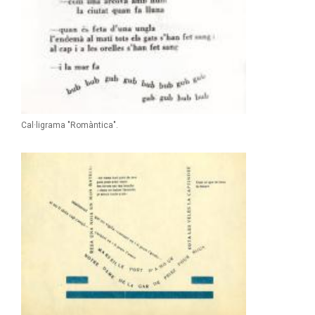
Cal·ligrama "Romàntica".