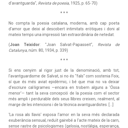
d'avantguarda",
Revista de poesia
, 1925, p. 65-70)
* * *
No compta la poesia catalana, moderna, amb cap poeta
d'amor que deixi al descobert intimitats eròtiques i doni al
mateix temps una impressió tan extraordinària de netedat.
(
Joan Teixidor
: "Joan Salvat-Papasseit",
Revista de
Catalunya
, núm. 80, 1934, p. 339)
* * *
Si ens cenyim al rigor just de la denominació, amb tot,
l'avantguardisme de Salvat, si no és "fals" com sostenia Foix,
sí que és més aviat epidèrmic, i bé que mai no va deixar
d'escriure cal·ligrames —encara en trobem alguns a 'Óssa
menor'— tant la seva concepció de la poesia com el sector
més ampli i perdurable dels seus llibres creixen, realment, al
marge de les intencions i de la tècnica avantguardistes. [...]
'La rosa als llavis' exposa l'amor en la seva més declarada
exuberància sensual, reduït gairebé a l'acte mateix de la carn,
sense rastre de psicologismes (gelosia, nostàlgia, esperança,