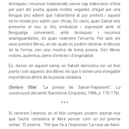
tècniques i recursos tradicionals, sense cap elaboració crítica
per part del poeta, queda moltes vegades ofegat per una
llengua poc adient que l'abandona al pur pretext i aquest
se'ns revela poc subtil i poc eficaç. En canvi, quan Salvat ens
presenta el seu jo líric embolicat i expressat amb el
llenguatge convenient, amb tècniques i recursos
avantguardistes, és quan realment l'encerta. Per això els
seus primers llibres, en els quals no podem destriar el discurs
de la forma, són una mostra de bona poesia. Són llibres
rodons, autèntics, plens d'interès i d'originalitat.
És, doncs, en aquest camp on Salvat demostra ser un bon
poeta i són aquests dos llibres els que li donen una innegable
importància dintre de la poesia catalana.
(
Dolors Oller
: "La poesia de Salvat-Papasseit",
La
construcció del sentit
. Barcelona: Empúries, 1986, p. 175-176)
* * *
Si centrem l'atenció en el títol complet, podem adonar-nos
que l'autor considera el llibre sencer com un sol poema
unitari: 'El poema...' Pel que fa a l'expressió 'La rosa als llavis'