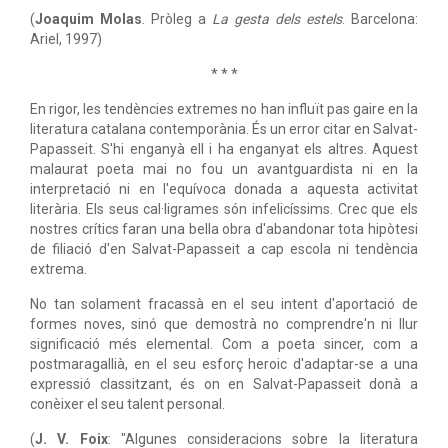
(
Joaquim Molas
. Pròleg a
La gesta dels estels
. Barcelona:
Ariel, 1997)
* * *
En rigor, les tendències extremes no han influït pas gaire en la
literatura catalana contemporània. És un error citar en Salvat-
Papasseit. S'hi enganyà ell i ha enganyat els altres. Aquest
malaurat poeta mai no fou un avantguardista ni en la
interpretació ni en l'equívoca donada a aquesta activitat
literària. Els seus cal·ligrames són infelicíssims. Crec que els
nostres crítics faran una bella obra d'abandonar tota hipòtesi
de filiació d'en Salvat-Papasseit a cap escola ni tendència
extrema.
No tan solament fracassà en el seu intent d'aportació de
formes noves, sinó que demostrà no comprendre'n ni llur
significació més elemental. Com a poeta sincer, com a
postmaragallià, en el seu esforç heroic d'adaptar-se a una
expressió classitzant, és on en Salvat-Papasseit donà a
conèixer el seu talent personal.
(
J. V. Foix
: "Algunes consideracions sobre la literatura