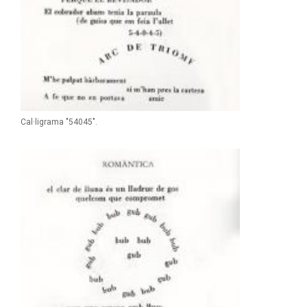
Cal·ligrama "54045".