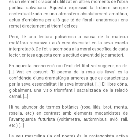
és un element oracional utilitzat en altres moments de l'obra
poètica salvatiana. Aquesta expressió la trobem sempre
contextualitzada en una atmosfera absolutament amatòria,
actua d'emblema per allò que té de floral i anatòmica i ens
remet directament al triomf del cos.
Però, té una lectura polisèmica a causa de la mateixa
metàfora recursiva i això crea diversitat en la seva exacta
interpretació. De fet, s'acomoda a la moral específica de cada
lector, entesa aquesta com a actitud davant del joc amatori.
En aquesta inconcreció rau l'èxit del títol: vol suggerir, no dir.
[...] Vist en conjunt, 'El poema de la rosa als llavis' és la
confidència d'una dramatúrgia amorosa que es caracteritza
per la seva essencialitat i la seva intensitat. [...] El llibre dóna,
globalment, una visió triomfant i sacralitzada de la relació
carnal. [...]
Hi ha abundor de termes botànics (rosa, lilàs, brot, menta,
rosella, etc.) en contrast amb elements mecanicistes de
l'avantguarda futurista (voltàmetre, autòmnibus, avió, rail,
etc.) [...]
La veu masculina (la del poeta) és la protagonista activa