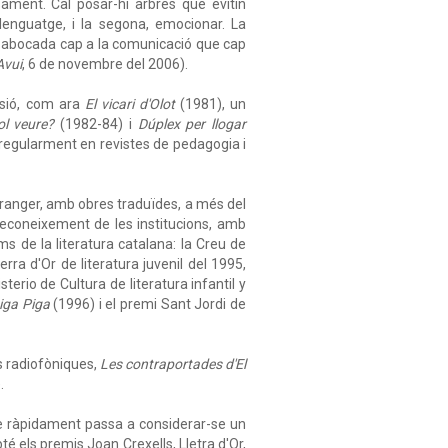
sament. Cal posar-hi arbres que evitin
 llenguatge, i la segona, emocionar. La
és abocada cap a la comunicació que cap
Avui
, 6 de novembre del 2006).
isió, com ara
El vicari d'Olot
(1981), un
l veure?
(1982-84) i
Dúplex per llogar
a regularment en revistes de pedagogia i
tranger, amb obres traduïdes, a més del
 reconeixement de les institucions, amb
s de la literatura catalana: la Creu de
rra d'Or de literatura juvenil del 1995,
terio de Cultura de literatura infantil y
iga Piga
(1996) i el premi Sant Jordi de
s radiofòniques,
Les contraportades d'El
.
que ràpidament passa a considerar-se un
é els premis Joan Crexells, Lletra d'Or,