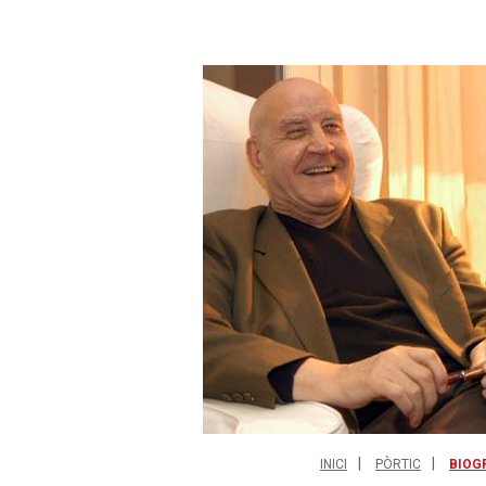
INICI
PÒRTIC
BIOG