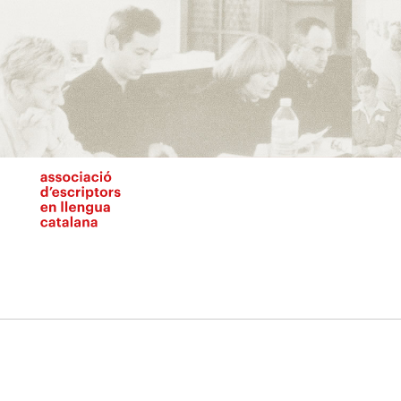
Vés
al
contingut
N
pr