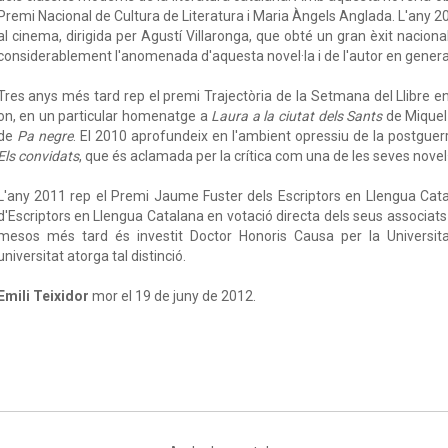
Premi Nacional de Cultura de Literatura i Maria Àngels Anglada. L'any 2
al cinema, dirigida per Agustí Villaronga, que obté un gran èxit naciona
considerablement l'anomenada d'aquesta novel·la i de l'autor en genera
Tres anys més tard rep el premi Trajectòria de la Setmana del Llibre en 
on, en un particular homenatge a
Laura a la ciutat dels Sants
de Miquel 
de
Pa negre
. El 2010 aprofundeix en l'ambient opressiu de la postguerr
Els convidats
, que és aclamada per la crítica com una de les seves nove
L'any 2011 rep el Premi Jaume Fuster dels Escriptors en Llengua Cata
d'Escriptors en Llengua Catalana en votació directa dels seus associats i
mesos més tard és investit Doctor Honoris Causa per la Universit
universitat atorga tal distinció.
Emili Teixidor
mor el 19 de juny de 2012.