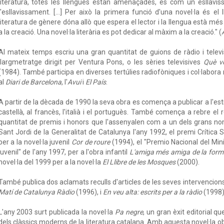
literatura, totes les llengües estan amenaçades, és com un esllavis
l'esllavissament. […] Per això la primera funció d'una novel·la és el
literatura de gènere dóna allò que espera el lector i la llengua està m
a la creació. Una novel·la literària es pot dedicar al màxim a la creació." (
Al mateix temps escriu una gran quantitat de guions de ràdio i telev
llargmetratge dirigit per Ventura Pons, o les sèries televisives
Què vo
(1984). També participa en diverses tertúlies radiofòniques i col·labor
al
Diari de Barcelona
, l'
Avui
i
El País
.
A partir de la dècada de 1990 la seva obra es comença a publicar a l'es
castellà, al francès, l'italià i el portuguès. També comença a rebre el
quantitat de premis i honors que l'assenyalen com a un dels grans nom
Sant Jordi de la Generalitat de Catalunya l'any 1992, el premi Crítica Se
per a la novel·la juvenil
Cor de roure
(1994), el "Premio Nacional del Minis
juvenil" de l'any 1997, per a l'obra infantil
L'amiga més amiga de la form
novel·la del 1999 per a la novel·la
El Llibre de les Mosques
(2000).
També publica dos aclamats reculls d'articles de les seves intervencion
Matí de Catalunya Ràdio
(1996), i
En veu alta: escrits per a la ràdio
(1998)
L'any 2003 surt publicada la novel·la
Pa negre
, un gran èxit editorial 
dels clàssics moderns de la literatura catalana. Amb aquesta novel·la obt