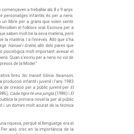
è començaven a treballar als 8 o 9 anys.
té personatges infantils és per a nens.
 un llibre per a grans que volen sentir
collien el folklore oral. Escriure per a
 que saben molt bé la seva matèria, però
la matèria. I a l'inrevés. Allò que s'ha
legir
Hänsel i Gretel
, allò dels pares que
ció psicològica molt important: avesar el
ens. Quan s'escriu per a nens no vol dir
 presos de la Model."
rrativa breu
Sic transit Glòria Swanson
,
producció infantil i juvenil i l'any 1983
a de creació per a públic juvenil per
El
986),
Cada tigre té una jungla
(1986) i
El
ublica la primera novel·la per al públic
t i un domini molt acurat de la tècnica
 una riquesa, perquè el llenguatge era el
 Per això crec en la importància de la