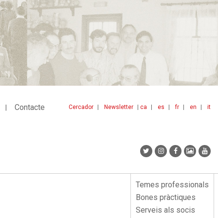
Contacte
Cercador
Newsletter
ca
es
fr
en
it
Menu
idiomes
top
Temes professionals
Menu
Bones pràctiques
lateral
Serveis als socis