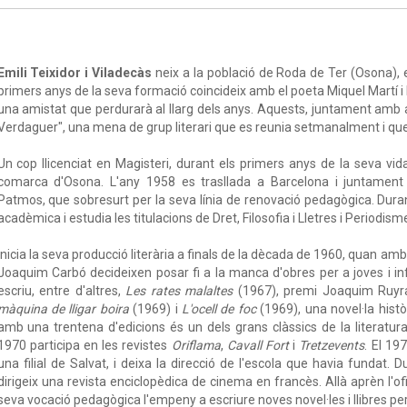
Emili Teixidor i Viladecàs
neix a la població de Roda de Ter (Osona), 
primers anys de la seva formació coincideix amb el poeta Miquel Martí i Pol
una amistat que perdurarà al llarg dels anys. Aquests, juntament amb 
Verdaguer", una mena de grup literari que es reunia setmanalment i que li
Un cop llicenciat en Magisteri, durant els primers anys de la seva vi
comarca d'Osona. L'any 1958 es trasllada a Barcelona i juntament
Patmos, que sobresurt per la seva línia de renovació pedagògica. Dura
acadèmica i estudia les titulacions de Dret, Filosofia i Lletres i Periodism
Inicia la seva producció literària a finals de la dècada de 1960, quan am
Joaquim Carbó decideixen posar fi a la manca d'obres per a joves i inf
escriu, entre d'altres,
Les rates malaltes
(1967), premi Joaquim Ruyra 
màquina de lligar boira
(1969) i
L'ocell de foc
(1969), una novel·la histò
amb una trentena d'edicions és un dels grans clàssics de la literatur
1970 participa en les revistes
Oriflama
,
Cavall Fort
i
Tretzevents
. El 19
una filial de Salvat, i deixa la direcció de l'escola que havia fundat. 
dirigeix una revista enciclopèdica de cinema en francès. Allà aprèn l'ofi
seva vocació pedagògica l'empeny a escriure noves novel·les i llibres per 