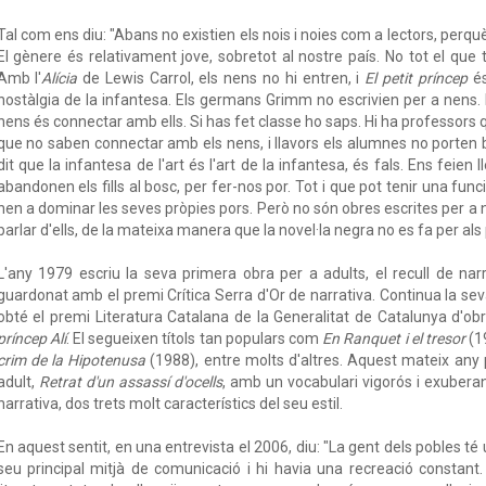
Tal com ens diu: "Abans no existien els nois i noies com a lectors, perqu
El gènere és relativament jove, sobretot al nostre país. No tot el que 
Amb l'
Alícia
de Lewis Carrol, els nens no hi entren, i
El petit príncep
és
nostàlgia de la infantesa. Els germans Grimm no escrivien per a nens. Re
nens és connectar amb ells. Si has fet classe ho saps. Hi ha professors
que no saben connectar amb els nens, i llavors els alumnes no porten bé 
dit que la infantesa de l'art és l'art de la infantesa, és fals. Ens feien l
abandonen els fills al bosc, per fer-nos por. Tot i que pot tenir una fun
nen a dominar les seves pròpies pors. Però no són obres escrites per a n
parlar d'ells, de la mateixa manera que la novel·la negra no es fa per als
L'any 1979 escriu la seva primera obra per a adults, el recull de na
guardonat amb el premi Crítica Serra d'Or de narrativa. Continua la seva 
obté el premi Literatura Catalana de la Generalitat de Catalunya d'obr
príncep Alí
. El segueixen títols tan populars com
En Ranquet i el tresor
(1
crim de la Hipotenusa
(1988), entre molts d'altres. Aquest mateix any p
adult,
Retrat d'un assassí d'ocells
, amb un vocabulari vigorós i exuberan
narrativa, dos trets molt característics del seu estil.
En aquest sentit, en una entrevista el 2006, diu: "La gent dels pobles té
seu principal mitjà de comunicació i hi havia una recreació constant.