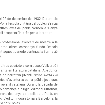
el 22 de desembre del 1932. Durant els
 a l'escola unitària del poble, i s'inicia
altres joves del poble formen la "Penya
 desperta l'interès per la literatura.
da professional exerceix de mestre a la
 amb altres companys funda l'escola
nt aquest període continua la formació
e.
b altres escriptors com Josep Vallverdú i
ants en literatura catalana. Així doncs
de narrativa juvenil,
Dídac, Berta i la
rica d'aventures per al públic jove que,
a juvenil catalana. Durant la dècada de
75 comença a dirigir l'editorial Ultramar,
Durant dos anys es trasllada a París, on
ci d'editor i, quan torna a Barcelona, la
a nois i noies.