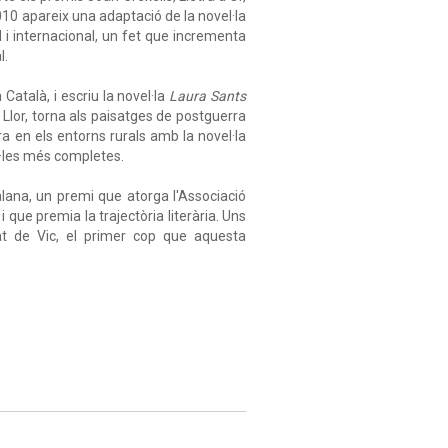
010 apareix una adaptació de la novel·la
l i internacional, un fet que incrementa
l.
Català, i escriu la novel·la
Laura Sants
Llor, torna als paisatges de postguerra
a en els entorns rurals amb la novel·la
l·les més completes.
lana, un premi que atorga l'Associació
 que premia la trajectòria literària. Uns
at de Vic, el primer cop que aquesta