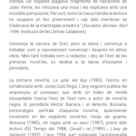
trampa. De vegades plagiava fragments de narracions de
Jules Verne, les retocava una mica i les explicava amb una
increïble pompositat. Per sort, entre la meua família la lectura
no ocupava un lloc preeminent i cap dels membres se
n'adonava de la martingala creadora." (
Escriptor del mes. Abril
1996.
Institució de les Lletres Catalanes)
Comença la carrera de Dret, però la deixa i comença a
treballar com a representant comercial i després en altres
oficis. Més tard treballa com a redactor, i des de l'èxit de les
primeres novel·les, es dedica a la tasca d'escriptor i
periodista.
La primera novel·la,
La gola del llop
(1983), l'escriu en
col·laboració amb Josep Lluís Seguí. L'any següent publica
No
emprenyeu el comissari
, que amb un índex de venda
insospitable marca l'inici de l'èxit com a autor de novel·la
negra. El periodista Hèctor Barrera i el detectiu Butxana,
personatges centrals d'aquesta novel·la, apareixeran
novament en les següents novel·les,
Penja els guants,
Butxana
(1985),
Un negre amb un saxo
(1987), premi dels
lectors d'El Temps del 1988,
Cavall i rei
(1989) i
L'any de
l'embotit
(1992). L'any 1994 surt publicada l'autobiografia