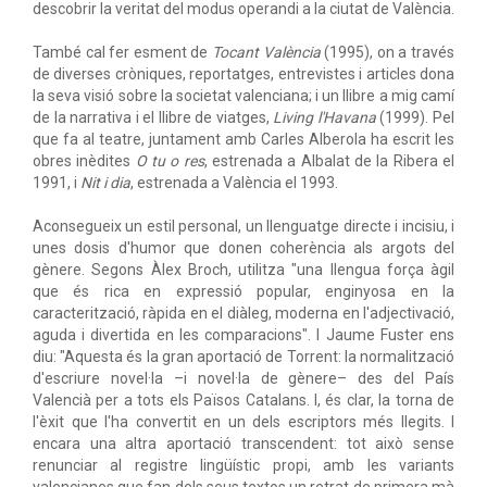
descobrir la veritat del modus operandi a la ciutat de València.
També cal fer esment de
Tocant València
(1995), on a través
de diverses cròniques, reportatges, entrevistes i articles dona
la seva visió sobre la societat valenciana; i un llibre a mig camí
de la narrativa i el llibre de viatges,
Living l'Havana
(1999). Pel
que fa al teatre, juntament amb Carles Alberola ha escrit les
obres inèdites
O tu o res
, estrenada a Albalat de la Ribera el
1991, i
Nit i dia
, estrenada a València el 1993.
Aconsegueix un estil personal, un llenguatge directe i incisiu, i
unes dosis d'humor que donen coherència als argots del
gènere. Segons Àlex Broch, utilitza "una llengua força àgil
que és rica en expressió popular, enginyosa en la
caracterització, ràpida en el diàleg, moderna en l'adjectivació,
aguda i divertida en les comparacions". I Jaume Fuster ens
diu: "Aquesta és la gran aportació de Torrent: la normalització
d'escriure novel·la –i novel·la de gènere– des del País
Valencià per a tots els Països Catalans. I, és clar, la torna de
l'èxit que l'ha convertit en un dels escriptors més llegits. I
encara una altra aportació transcendent: tot això sense
renunciar al registre lingüístic propi, amb les variants