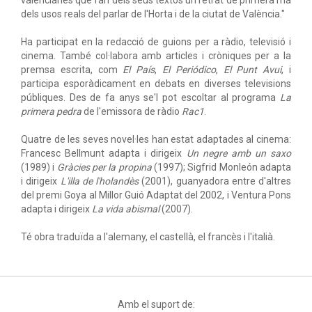
valencianes que fan dels seus textos un retrat de primera mà
dels usos reals del parlar de l'Horta i de la ciutat de València."
Ha participat en la redacció de guions per a ràdio, televisió i
cinema. També col·labora amb articles i cròniques per a la
premsa escrita, com
El País
,
El Periódico
,
El Punt Avui
, i
participa esporàdicament en debats en diverses televisions
públiques. Des de fa anys se'l pot escoltar al programa
La
primera pedra
de l'emissora de ràdio
Rac1
.
Quatre de les seves novel·les han estat adaptades al cinema:
Francesc Bellmunt adapta i dirigeix
Un negre amb un saxo
(1989) i
Gràcies per la propina
(1997); Sigfrid Monleón adapta
i dirigeix
L'illa de l'holandès
(2001), guanyadora entre d'altres
del premi Goya al Millor Guió Adaptat del 2002, i Ventura Pons
adapta i dirigeix
La vida abismal
(2007).
Té obra traduïda a l'alemany, el castellà, el francès i l'italià.
Amb el suport de: