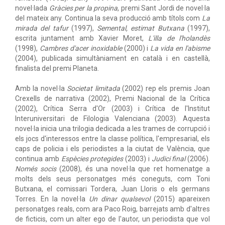
novel·lada
Gràcies per la propina
, premi Sant Jordi de novel·la
del mateix any. Continua la seva producció amb títols com
La
mirada del tafur
(1997),
Semental, estimat Butxana
(1997),
escrita juntament amb Xavier Moret,
L'illa de l'holandès
(1998),
Cambres d'acer inoxidable
(2000) i
La vida en l'abisme
(2004), publicada simultàniament en català i en castellà,
finalista del premi Planeta.
Amb la novel·la
Societat limitada
(2002) rep els premis Joan
Crexells de narrativa (2002), Premi Nacional de la Crítica
(2002), Crítica Serra d'Or (2003) i Crítica de l'Institut
Interuniversitari de Filologia Valenciana (2003). Aquesta
novel·la inicia una trilogia dedicada a les trames de corrupció i
els jocs d'interessos entre la classe política, l'empresarial, els
caps de policia i els periodistes a la ciutat de València, que
continua amb
Espècies protegides
(2003) i
Judici final
(2006).
Només socis
(2008), és una novel·la que ret homenatge a
molts dels seus personatges més coneguts, com Toni
Butxana, el comissari Tordera, Juan Lloris o els germans
Torres. En la novel·la
Un dinar qualsevol
(2015) apareixen
personatges reals, com ara Paco Roig, barrejats amb d'altres
de ficticis, com un alter ego de l'autor, un periodista que vol