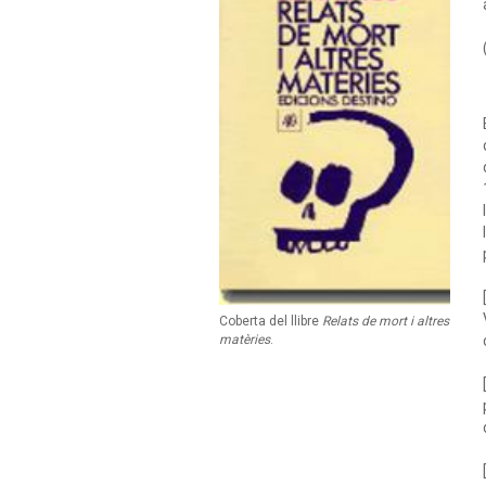
Coberta del llibre
Relats de mort i altres
matèries
.