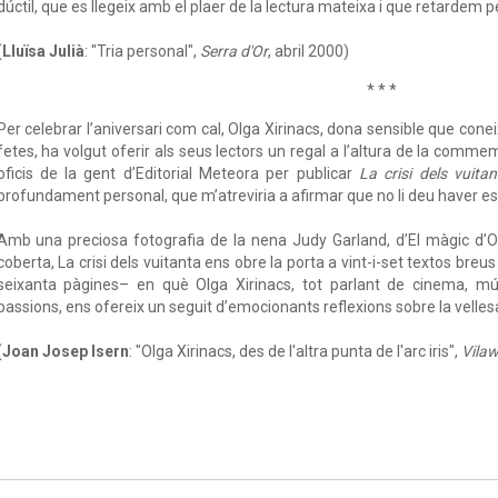
dúctil, que es llegeix amb el plaer de la lectura mateixa i que retardem 
(
Lluïsa Julià
: "Tria personal",
Serra d'Or
, abril 2000)
* * *
Per celebrar l’aniversari com cal, Olga Xirinacs, dona sensible que coneix
fetes, ha volgut oferir als seus lectors un regal a l’altura de la comme
oficis de la gent d’Editorial Meteora per publicar
La crisi dels vuitan
profundament personal, que m’atreviria a afirmar que no li deu haver esta
Amb una preciosa fotografia de la nena Judy Garland, d’El màgic d’
coberta, La crisi dels vuitanta ens obre la porta a vint-i-set textos breu
seixanta pàgines– en què Olga Xirinacs, tot parlant de cinema, músi
passions, ens ofereix un seguit d’emocionants reflexions sobre la vellesa 
(
Joan Josep Isern
: "Olga Xirinacs, des de l'altra punta de l'arc iris",
Vila