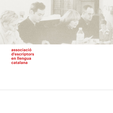
Vés
al
contingut
N
pr