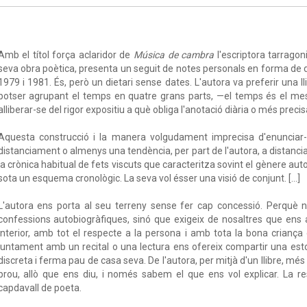
Amb el títol força aclaridor de
Música de cambra
l'escriptora tarragon
seva obra poètica, presenta un seguit de notes personals en forma de di
1979 i 1981. És, però un dietari sense dates. L'autora va preferir una ll
potser agrupant el temps en quatre grans parts, —el temps és el mes
alliberar-se del rigor expositiu a què obliga l'anotació diària o més precisa. 
Aquesta construcció i la manera volgudament imprecisa d'enunciar-
distanciament o almenys una tendència, per part de l'autora, a distancia
la crònica habitual de fets viscuts que caracteritza sovint el gènere au
sota un esquema cronològic. La seva vol ésser una visió de conjunt. [...]
L'autora ens porta al seu terreny sense fer cap concessió. Perquè no 
confessions autobiogràfiques, sinó que exigeix de nosaltres que ens
interior, amb tot el respecte a la persona i amb tota la bona criança
juntament amb un recital o una lectura ens ofereix compartir una eston
discreta i ferma pau de casa seva. De l'autora, per mitjà d'un llibre, m
prou, allò que ens diu, i només sabem el que ens vol explicar. La re
capdavall de poeta.