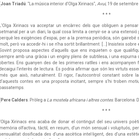
(
Joan Triadú
: "La música interior d'Olga Xirinacs",
Avui
, 19 de setembre
* * *
L'Olga Xirinacs va acceptar un encàrrec dels que obliguen a pensar
setmanal per a un diari, la qual cosa limita a cenyir-se a una extensi
perquè les exigències d'espai, per a la premsa periòdica, són gairebé
molt, però va accedir-hi i se n'ha sortit brillantment. [...] Insisteix sob
Sovint proposa aspectes d'aquells que ens inquieten o que qualifi
sempre amb una gràcia i un enginy plens de subtilesa, i una espurna d
obertes. Ens guanyen des de les primeres ratlles i ens acompanyen f
decaigui l'interès de lectura. Es podria afirmar que són les virtuts essenc
més que això, naturalment. El rigor, l'autocontrol constant sobre l
d'aquests contes en una proposta incitant, sempre s'hi troben motiu
passatemps.
(
Pere Calders
: Pròleg a
La mostela africana i altres contes
. Barcelona: 
* * *
"Olga Xirinacs ens acaba de donar el contingut del seu univers poèt
memòria olfactiva, tàctil, en resum, d'un món sensual i voluptuós, pe
sensualitat dosificada des d'una ascètica intel·ligent, des d'una estèti