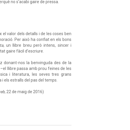
perquè no s'acabi gaire de pressa.
 el valor dels detalls i de les coses ben
moració. Per això ha confiat en els bons
ta
, un llibre breu però intens, sincer i
t gaire fàcil d’escriure.
Oz donant-nos la benvinguda des de la
s –el llibre passa amb prou feines de les
ca i literatura, les seves tres grans
i els estralls del pas del temps.
web
, 22 de maig de 2016)