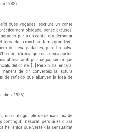
 de 1982)
-s'hi dues vegades: escriure un conte
ó pràcticament obligada, sense excuses,
 sagrades. per a un conte, era demanar
re el tema de la mort (un tema grandiós).
quem de desagradables, però ho salva
'humor i d'ironia que ens deixa portes
ins al final amb pols segur, sense que
ials del conte. [...] Però hi ha, encara,
a manera de dir, converteix la lectura
s de reflexió que allunyen la idea de
Destino, 1985)
ic, un contingut ple de sensacions, de
rò contingut i nesurat, perquè és d'una
ca hel·lènica que vesteix la sensualitat