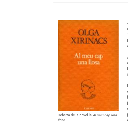
Coberta de la novel·la
Al meu cap una
llosa
.