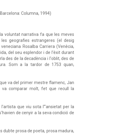
. Barcelona: Columna, 1994)
"la voluntat narrativa fa que les meves
i les geografies estrangeres (el desig
a veneciana Rosalba Carriera (Venècia,
da, del seu esplendor i de l'èxit durant
a des de la decadència i l'oblit, des de
dura. Som a la tardor de 1753 quan,
nia que va del primer mestre flamenc, Jan
va comparar molt, fet que recull la
l'artista que viu sota l'"ansietat per la
s'havien de cenyir a la seva condició de
s dubte prosa de poeta, prosa madura,