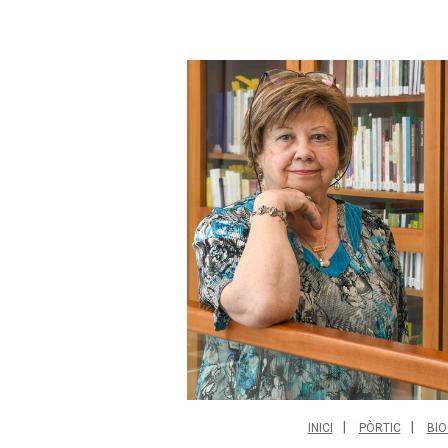
INICI
PÒRTIC
BIO