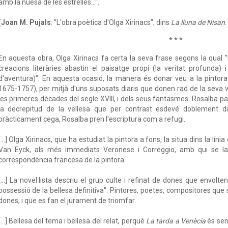
amb la nuesa de les estrelles...".
(
Joan M. Pujals
: "L'obra poètica d'Olga Xirinacs", dins
La lluna de Nisan
* * *
En aquesta obra, Olga Xirinacs fa certa la seva frase segons la qual 
creacions literàries abastin el paisatge propi (la veritat profunda) 
d'aventura)". En aquesta ocasió, la manera és donar veu a la pintor
1675-1757), per mitjà d'uns suposats diaris que donen raó de la seva vi
les primeres dècades del segle XVIII, i dels seus fantasmes. Rosalba parl
la decrepitud de la vellesa que per contrast esdevé doblement 
pràcticament cega, Rosalba pren l'escriptura com a refugi.
[...] Olga Xirinacs, que ha estudiat la pintora a fons, la situa dins la lí
Van Eyck, als més immediats Veronese i Correggio, amb qui se la 
correspondència francesa de la pintora.
[...] La novel·lista descriu el grup culte i refinat de dones que envolten 
possessió de la bellesa definitiva". Pintores, poetes, compositores que 
dones, i que es fan el jurament de triomfar.
[...] Bellesa del tema i bellesa del relat, perquè
La tarda a Venècia
és sen