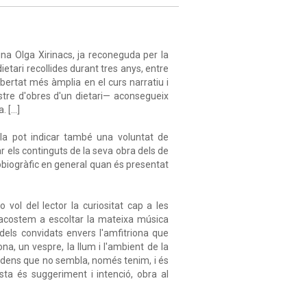
ina Olga Xirinacs, ja reconeguda per la
etari recollides durant tres anys, entre
ibertat més àmplia en el curs narratiu i
tre d'obres d'un dietari— aconsegueix
[...]
la pot indicar també una voluntat de
r els continguts de la seva obra dels de
tobiogràfic en general quan és presentat
vol del lector la curiositat cap a les
 acostem a escoltar la mateixa música
 dels convidats envers l'amfitriona que
a, un vespre, la llum i l'ambient de la
és dens que no sembla, només tenim, i és
sta és suggeriment i intenció, obra al