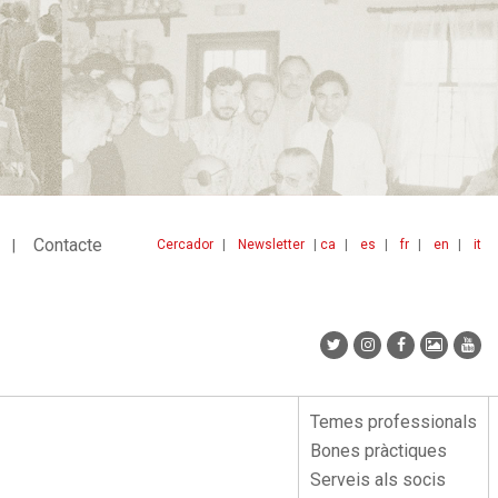
Contacte
Cercador
Newsletter
ca
es
fr
en
it
Menu
idiomes
top
Temes professionals
Menu
Bones pràctiques
lateral
Serveis als socis