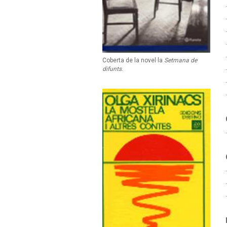
Coberta de la novel·la
Setmana de
difunts
.