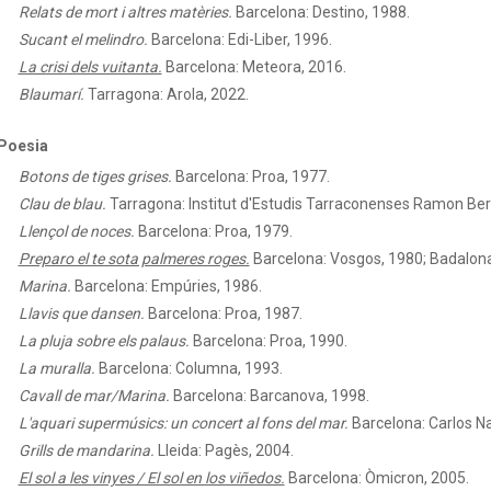
Relats de mort i altres matèries.
Barcelona: Destino, 1988.
Sucant el melindro.
Barcelona: Edi-Liber, 1996.
La crisi dels vuitanta.
Barcelona: Meteora, 2016.
Blaumarí.
Tarragona: Arola, 2022.
Poesia
Botons de tiges grises.
Barcelona: Proa, 1977.
Clau de blau.
Tarragona: Institut d'Estudis Tarraconenses Ramon Ber
Llençol de noces.
Barcelona: Proa, 1979.
Preparo el te sota palmeres roges.
Barcelona: Vosgos, 1980; Badalona
Marina.
Barcelona: Empúries, 1986.
Llavis que dansen.
Barcelona: Proa, 1987.
La pluja sobre els palaus.
Barcelona: Proa, 1990.
La muralla.
Barcelona: Columna, 1993.
Cavall de mar/Marina.
Barcelona: Barcanova, 1998.
L'aquari supermúsics: un concert al fons del mar.
Barcelona: Carlos N
Grills de mandarina.
Lleida: Pagès, 2004.
El sol a les vinyes / El sol en los viñedos.
Barcelona: Òmicron, 2005.