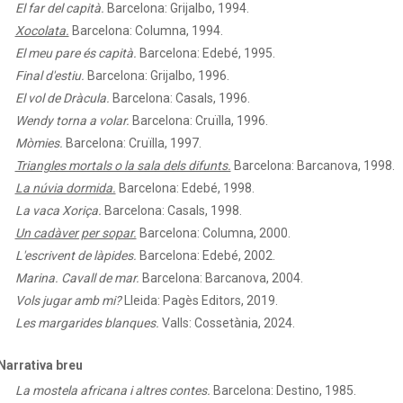
El far del capità.
Barcelona: Grijalbo, 1994.
Xocolata.
Barcelona: Columna, 1994.
El meu pare és capità.
Barcelona: Edebé, 1995.
Final d'estiu.
Barcelona: Grijalbo, 1996.
El vol de Dràcula.
Barcelona: Casals, 1996.
Wendy torna a volar.
Barcelona: Cruïlla, 1996.
Mòmies.
Barcelona: Cruïlla, 1997.
Triangles mortals o la sala dels difunts.
Barcelona: Barcanova, 1998.
La núvia dormida.
Barcelona: Edebé, 1998.
La vaca Xoriça.
Barcelona: Casals, 1998.
Un cadàver per sopar.
Barcelona: Columna, 2000.
L'escrivent de làpides.
Barcelona: Edebé, 2002.
Marina. Cavall de mar.
Barcelona: Barcanova, 2004.
Vols jugar amb mi?
Lleida: Pagès Editors, 2019.
Les margarides blanques.
Valls: Cossetània, 2024.
Narrativa breu
La mostela africana i altres contes.
Barcelona: Destino, 1985.