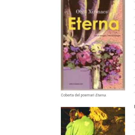
Coberta del poemari
Eterna
.