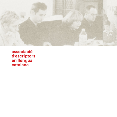
Vés
al
contingut
N
pr