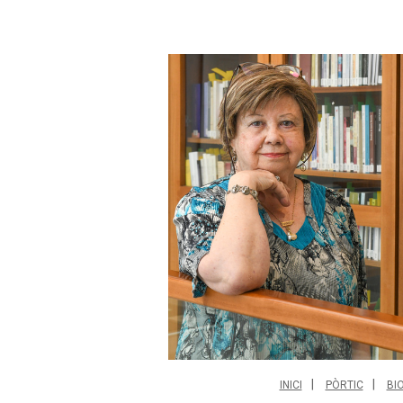
INICI
PÒRTIC
BI