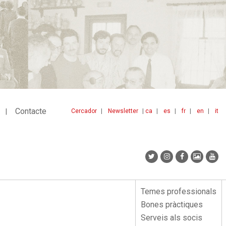
Contacte
Cercador
Newsletter
ca
es
fr
en
it
Menu
idiomes
top
Temes professionals
Menu
Bones pràctiques
lateral
Serveis als socis