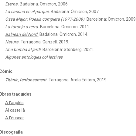
Eterna.
Badalona: Omicron, 2006.
La casona en el parque.
Badalona: Òmicron, 2007.
Óssa Major: Poesia completa (1977-2009).
Barcelona: Òmicron, 2009
La taronja a terra.
Barcelona: Omicron, 2011.
Balneari del Nord.
Badalona: Òmicron, 2014.
Natura.
Tarragona: Ganzell, 2019.
Una bomba al jardí.
Barcelona: Stonberg, 2021.
Algunes antologies col·lectives
Còmic
Titànic, l'enfonsament.
Tarragona: Arola Editors, 2019.
Obres traduïdes
A l'anglès
Al castellà
A l'èuscar
Discografia