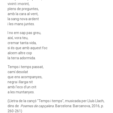
vivint i morint,
plens de preguntes,
amb la cara al vent,
la sang nova ardent
i les mans juntes.
I no em sap pas greu,
així, vora teu,
cremar tanta vida,
si és que amb aquest foc
alcem altre cop
la terra adormida.
Temps i temps passat,
camí desolat
que ens acompanyes,
negra i llarga nit
amb l'eco d'un crit
a les muntanyes.
(Lletra de la cançó "Temps i temps", musicada per Lluís Llach,
dins de
Poemes de capçalera
. Barcelona: Barcanova, 2016, p.
260-261)