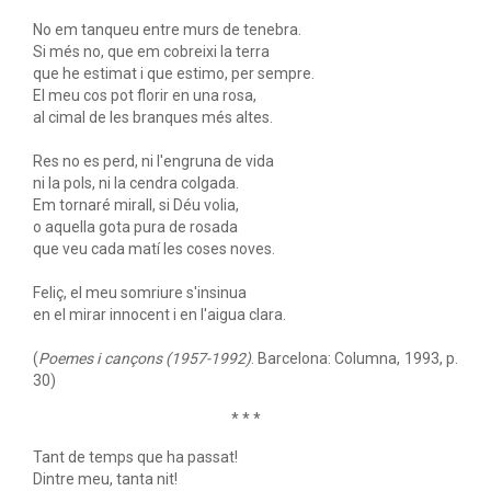
No em tanqueu entre murs de tenebra.
Si més no, que em cobreixi la terra
que he estimat i que estimo, per sempre.
El meu cos pot florir en una rosa,
al cimal de les branques més altes.
Res no es perd, ni l'engruna de vida
ni la pols, ni la cendra colgada.
Em tornaré mirall, si Déu volia,
o aquella gota pura de rosada
que veu cada matí les coses noves.
Feliç, el meu somriure s'insinua
en el mirar innocent i en l'aigua clara.
(
Poemes i cançons (1957-1992)
. Barcelona: Columna, 1993, p.
30)
* * *
Tant de temps que ha passat!
Dintre meu, tanta nit!