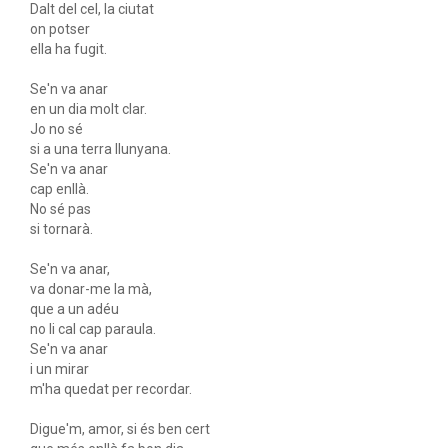
Dalt del cel, la ciutat
on potser
ella ha fugit.
Se'n va anar
en un dia molt clar.
Jo no sé
si a una terra llunyana.
Se'n va anar
cap enllà.
No sé pas
si tornarà.
Se'n va anar,
va donar-me la mà,
que a un adéu
no li cal cap paraula.
Se'n va anar
i un mirar
m'ha quedat per recordar.
Digue'm, amor, si és ben cert