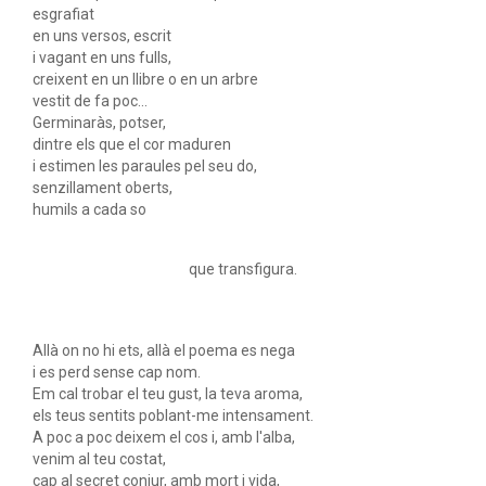
esgrafiat
en uns versos, escrit
i vagant en uns fulls,
creixent en un llibre o en un arbre
vestit de fa poc...
Germinaràs, potser,
dintre els que el cor maduren
i estimen les paraules pel seu do,
senzillament oberts,
humils a cada so
que transfigura.
Allà on no hi ets, allà el poema es nega
i es perd sense cap nom.
Em cal trobar el teu gust, la teva aroma,
els teus sentits poblant-me intensament.
A poc a poc deixem el cos i, amb l'alba,
venim al teu costat,
cap al secret conjur, amb mort i vida,