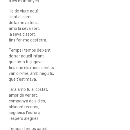
a les muntanyes.
He de viure aquí,
lligat al camí
de la meva terra,
amb la seva sort,
la seva dissort,
fins fer-me desferra.
Temps i temps deixant
de ser aquell infant
que amb tu jugava
fins que els meus sentits
van dir-me, amb neguits,
que t'estimava.
I ara amb tu al costat,
amor de veritat,
companya dels dies,
oblidant records,
segueixo l'esforç
i espero alegries.
Temps i temps patint,