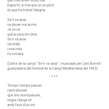
que més enllà fa bon dia.
Digue'm, si mai que un es perd
és que ha trobat l'alegria.
Se'n va anar,
va donar-me la mà.
Jo no sé
quina cosa em diria.
Se'n va anar
cel enllà
i mai més
no tornarà.
(Lletra de la cançó "Se'n va anar", musicada per Lleó Borrell i
guanyadora del Festival de la Cançó Mediterrània del 1963)
* * *
Temps i temps passat,
camí desolat
que ens acompanyes,
negra i llarga nit
amb l'eco d'un crit