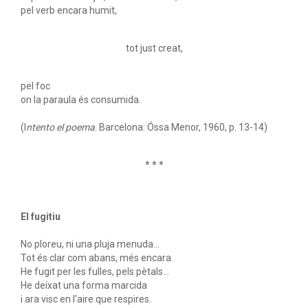
pel verb encara humit,
tot just creat,
pel foc
on la paraula és consumida.
(I
ntento el poema
. Barcelona: Óssa Menor, 1960, p. 13-14)
* * *
El fugitiu
No ploreu, ni una pluja menuda...
Tot és clar com abans, més encara.
He fugit per les fulles, pels pètals...
He deixat una forma marcida
i ara visc en l'aire que respires.