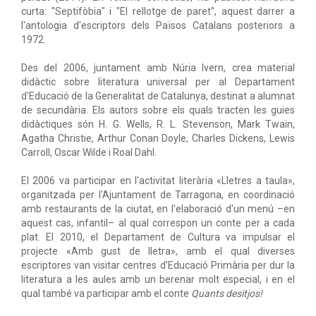
curta: "Septifòbia" i "El rellotge de paret", aquest darrer a
l'antologia d'escriptors dels Països Catalans posteriors a
1972.
Des del 2006, juntament amb Núria Ivern, crea material
didàctic sobre literatura universal per al Departament
d'Educació de la Generalitat de Catalunya, destinat a alumnat
de secundària. Els autors sobre els quals tracten les guies
didàctiques són H. G. Wells, R. L. Stevenson, Mark Twain,
Agatha Christie, Arthur Conan Doyle, Charles Dickens, Lewis
Carroll, Oscar Wilde i Roal Dahl.
El 2006 va participar en l'activitat literària «Lletres a taula»,
organitzada per l'Ajuntament de Tarragona, en coordinació
amb restaurants de la ciutat, en l'elaboració d'un menú –en
aquest cas, infantil– al qual correspon un conte per a cada
plat. El 2010, el Departament de Cultura va impulsar el
projecte «Amb gust de lletra», amb el qual diverses
escriptores van visitar centres d'Educació Primària per dur la
literatura a les aules amb un berenar molt especial, i en el
qual també va participar amb el conte
Quants desitjos!