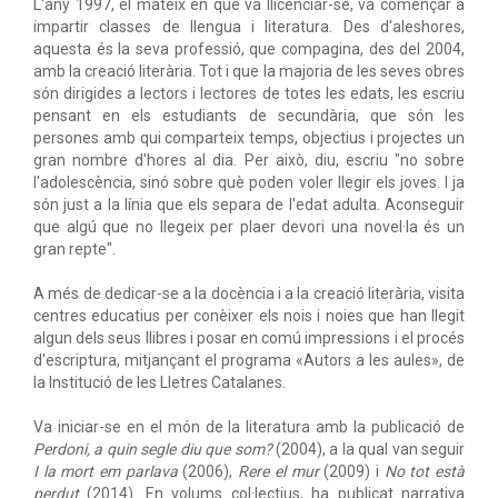
L'any 1997, el mateix en què va llicenciar-se, va començar a
impartir classes de llengua i literatura. Des d'aleshores,
aquesta és la seva professió, que compagina, des del 2004,
amb la creació literària. Tot i que la majoria de les seves obres
són dirigides a lectors i lectores de totes les edats, les escriu
pensant en els estudiants de secundària, que són les
persones amb qui comparteix temps, objectius i projectes un
gran nombre d'hores al dia. Per això, diu, escriu "no sobre
l'adolescència, sinó sobre què poden voler llegir els joves. I ja
són just a la línia que els separa de l'edat adulta. Aconseguir
que algú que no llegeix per plaer devori una novel·la és un
gran repte".
A més de dedicar-se a la docència i a la creació literària, visita
centres educatius per conèixer els nois i noies que han llegit
algun dels seus llibres i posar en comú impressions i el procés
d'escriptura, mitjançant el programa «Autors a les aules», de
la Institució de les Lletres Catalanes.
Va iniciar-se en el món de la literatura amb la publicació de
Perdoni, a quin segle diu que som?
(2004), a la qual van seguir
I la mort em parlava
(2006),
Rere el mur
(2009) i
No tot està
perdut
(2014). En volums col·lectius, ha publicat narrativa