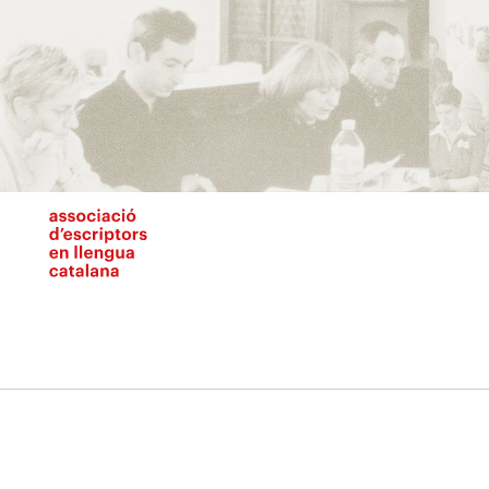
Vés
al
contingut
N
pr