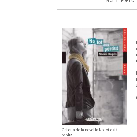
INICI
PÒRTIC
Coberta de la novel·la No tot està
perdut.