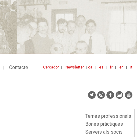
Contacte
Cercador
Newsletter
ca
es
fr
en
it
Menu
idiomes
top
Temes professionals
Menu
Bones pràctiques
lateral
Serveis als socis