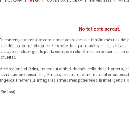
BIOGRAFIA
OBRA
COMENTARIS D'OBRA
ENTREVISTES
ANTO
No tot està perdut.
En començar a treballar com a mainadera per a la família més rica del p
estratègica entre els guerrillers que busquen justícia i els vilatan
escrúpols, actuen guiats per la corrupció i els interessos personals, en
i crueltat.
Mentrestant, el Didier, un maqui arribat de més enllà de la frontera, d
nazis que envaeixen mig Europa, mostra que un món millor és possib
angelical i inofensiu, amaga les armes més poderoses: la intel·ligència, la
(Sinopsi)