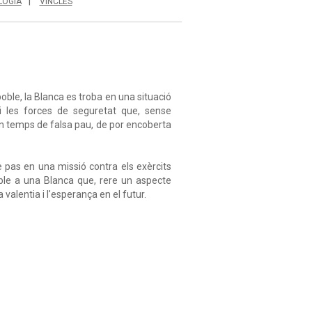
LOGIA
VINCLES
oble, la Blanca es troba en una situació
s i les forces de seguretat que, sense
 un temps de falsa pau, de por encoberta
e pas en una missió contra els exèrcits
le a una Blanca que, rere un aspecte
 valentia i l'esperança en el futur.