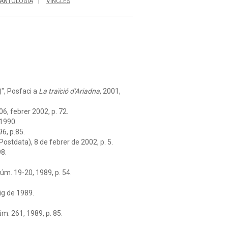
ANTOLOGIA
VINCLES
)
", Posfaci a
La traïció d’Ariadna
, 2001,
06, febrer 2002, p. 72.
 1990.
96, p.85.
Postdata), 8 de febrer de 2002, p. 5.
98.
núm. 19-20, 1989, p. 54.
ig de 1989.
úm. 261, 1989, p. 85.