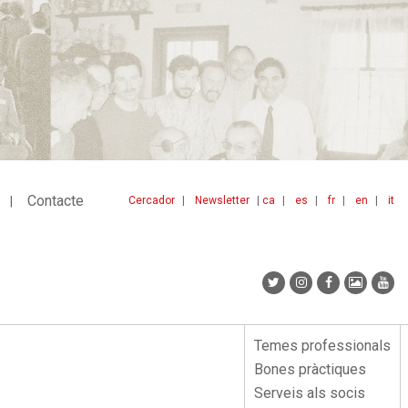
Contacte
Cercador
Newsletter
ca
es
fr
en
it
Menu
idiomes
top
Temes professionals
Menu
Bones pràctiques
lateral
Serveis als socis