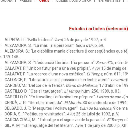
OGRAFIA
PREMIS
OBRA
COMENTARIS D'OBRA
ENTREVISTES
Estudis i articles (selecció
ALPERA, Ll.: "Bella tristesa".
Avui
, 26 de juny de 1997, p. 4.
ALZAMORA, S.: "La mar. Tria personal".
Serra d'Or
, p. 69.
ALZMORA, S.: "La diabòlica mania d’escriure (i conseqüències que té)
p. 139-145.
ALZAMORA, S.: "L'educació literària. Tria persona".
Serra d'Or
, núm. 5
CALAFAT, F.: "Un bon futur per a una veu pròpia".
Avui
, 15 de maig de
CALAFAT, F.: "La recerca d’una nova estètica".
El Temps
, núm. 611, 19
CALONGE, P.: "Literatura i altres passions d’un lector atent".
Levante
(
CARDEU, M.: "Del cor de la ferida".
Diario de Mallorca
, 17 d'abril de 19
CASTILLO, D.: "Oasis i tatuatges".
El Temps
, núm. 256, 1989, p. 83.
CASTILLO, D.: "En travelling i difuminat en púrpura".
Lletres de canvi
, 
CERDÀ, J. R.: "Semblar mentida".
El Mundo
, 30 de setembre de 1994.
DELGADO, J. F.: "Mesquites i Volkswagen".
Diari de Barcelona
, 9 de ma
DÒRIA, S.: "Poètiques revisitades".
Avui
, 25 de juliol de 1992, p. V.
GARCIA GRAU, M.: "Tatuatge o el signe viu de la paraula".
El Temps
, n
GIL, A. M.: "El llenguatge del fet literari".
Avui
, 1 de juny de 2000, p. XIII.