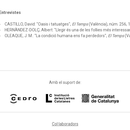
Entrevistes
CASTILLO, David: "Oasis i tatuatges",
El Temps
(València), núm. 256, 1
HERNÀNDEZ-DOLÇ, Albert: "Llegir és una de les follies més interessa
OLEAQUE, J. M.: "La condició humana ens fa perdedors",
El Temps
(Va
Amb el suport de:
Col·laboradors