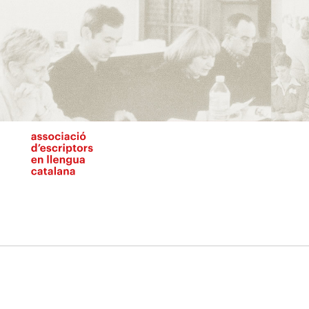
Vés
al
contingut
N
pr