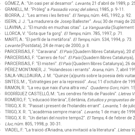
GÓMEZ, A.: "Un oasi per al desamor".
Levante
, 21 d'abril de 1989, p. 2
GRANELL, M.: "Pròleg" a
Passadís voraç del silenci
, 1985, p. 9-11.
IBORRA, J.: "Les armes i les lletres".
El Temps
, núm. 445, 1992, p. 92.
ISERN, J. J.: "La madurera de Josep Ballester".
Avui
, 30 de maig de 20
LLAVINA, J.: "El mundo en muchas citas".
La Vanguardia
(Suplement L
LLORCA, V.: "Gota que fa gorg".
El Temps
, núm. 785, 1997, p .71.
MARTÍ, A.: "El perfil de la metàfora".
El Temps
, núm. 534, 1994, p. 73.
Levante
(Postdata), 24 de març de 2000, p. II.
PARCERISAS, F.: "Caravana".
El País
(Quadern llibres Catalunya), 20 d'
PARCERISAS, F.: "Carrers de foc".
El País
(Quadern llibres Catalunya), 6
PARCERISAS, F.: "El misteri".
El País
(Quadern llibres Catalunya), 26 d
PÉREZ MONTANER, J.: "Holandesos i errants".
Arana
, núm. 7, abril 19
SALA-VALLDAURA, J. M.: "Quinze (a)punts sobre la poesia dels vuita
SINTES; M.:, "Estratègies per a la repressió".
Avui
, 11 d'octubre de 1992
RAMON, R.: "La veu que naix d’una altra veu".
Quaderns Gorc
, núm. 1
RODRÍGUEZ CASTELLÓ, M.: "Les cendres fèrtils de Pasolini".
Lletres 
ROMERO, F.: "L'educació literària", Edetània,
Estudios y propuestas de
TRIGO, X. R.: "Passat i present de l’holandès errant".
Levante
, 1 de jul
TRIGO, X. R.: "L’acadèmia sempre marca".
Levante
, 1 de març de 1996
TRIGO, X. R.: "Un dietari del nostre temps2".
El Temps
, 4 de febrer de 2
Lluc
, núm. 805, 1998, p. 30-31.
VIADEL, F.: "La traïció d'Ariadna, una invitació a la literatura".
Lletres V