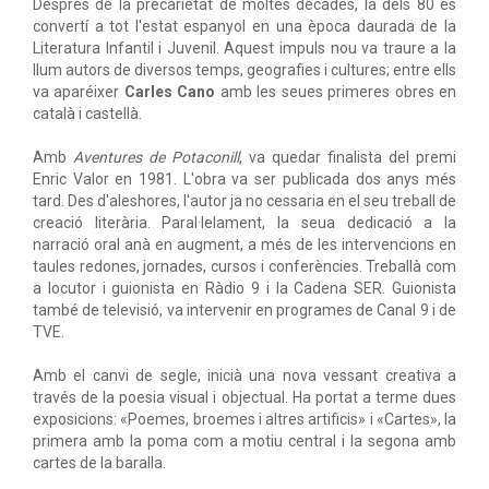
Després de la precarietat de moltes dècades, la dels 80 es
convertí a tot l'estat espanyol en una època daurada de la
Literatura Infantil i Juvenil. Aquest impuls nou va traure a la
llum autors de diversos temps, geografies i cultures; entre ells
va aparéixer
Carles Cano
amb les seues primeres obres en
català i castellà.
Amb
Aventures de Potaconill
, va quedar finalista del premi
Enric Valor en 1981. L'obra va ser publicada dos anys més
tard. Des d'aleshores, l'autor ja no cessaria en el seu treball de
creació literària. Paral·lelament, la seua dedicació a la
narració oral anà en augment, a més de les intervencions en
taules redones, jornades, cursos i conferències. Treballà com
a locutor i guionista en Ràdio 9 i la Cadena SER. Guionista
també de televisió, va intervenir en programes de Canal 9 i de
TVE.
Amb el canvi de segle, inicià una nova vessant creativa a
través de la poesia visual i objectual. Ha portat a terme dues
exposicions: «Poemes, broemes i altres artificis» i «Cartes», la
primera amb la poma com a motiu central i la segona amb
cartes de la baralla.