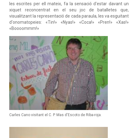
les escrites per ell mateix, fa la sensació d'estar davant un
xiquet reconcentrat en el seu joc de batalletes que,
visualitzant la representació de cada paraula, les va esguitant
d'onomatopeies: «Tin!» «Nyas!» «Coca!» «Pren!» «Xas!»
«Boooommm!»
Carles Cano visitant el C. P. Mas d'Escoto de Riba-roja.