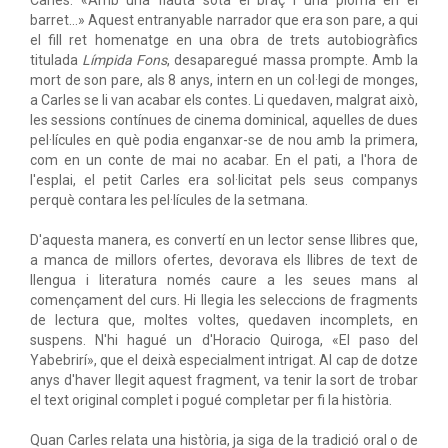
Carles: «Amb una flauta sota el braç i una ploma en el
barret...» Aquest entranyable narrador que era son pare, a qui
el fill ret homenatge en una obra de trets autobiogràfics
titulada
Límpida Fons
, desaparegué massa prompte. Amb la
mort de son pare, als 8 anys, intern en un col·legi de monges,
a Carles se li van acabar els contes. Li quedaven, malgrat això,
les sessions contínues de cinema dominical, aquelles de dues
pel·lícules en què podia enganxar-se de nou amb la primera,
com en un conte de mai no acabar. En el pati, a l'hora de
l'esplai, el petit Carles era sol·licitat pels seus companys
perquè contara les pel·lícules de la setmana.
D'aquesta manera, es convertí en un lector sense llibres que,
a manca de millors ofertes, devorava els llibres de text de
llengua i literatura només caure a les seues mans al
començament del curs. Hi llegia les seleccions de fragments
de lectura que, moltes voltes, quedaven incomplets, en
suspens. N'hi hagué un d'Horacio Quiroga, «El paso del
Yabebrirí», que el deixà especialment intrigat. Al cap de dotze
anys d'haver llegit aquest fragment, va tenir la sort de trobar
el text original complet i pogué completar per fi la història.
Quan Carles relata una història, ja siga de la tradició oral o de