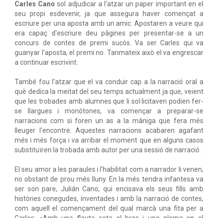
Carles Cano
sol adjudicar a l'atzar un paper important en el
seu propi esdevenir, ja que assegura haver començat a
escriure per una aposta amb un amic. Apostaren a veure qui
era capaç d'escriure deu pàgines per presentar-se a un
concurs de contes de premi sucós. Va ser Carles qui va
guanyar l'aposta, el premi no. Tanmateix això el va engrescar
a continuar escrivint.
També fou l'atzar que el va conduir cap a la narració oral a
què dedica la meitat del seu temps actualment ja que, veient
que les trobades amb alumnes que li sol·licitaven podien fer-
se llargues i monòtones, va començar a preparar-se
narracions com si foren un as a la màniga que fera més
lleuger l'encontre. Aquestes narracions acabaren agafant
més i més força i va arribar el moment que en alguns casos
substituïren la trobada amb autor per una sessió de narració.
El seu amor a les paraules i l'habilitat com a narrador li venen,
no obstant de prou més lluny. En la més tendra infantesa va
ser son pare, Julián Cano, qui encisava els seus fills amb
històries conegudes, inventades i amb la narració de contes,
com aquell el començament del qual marcà una fita per a