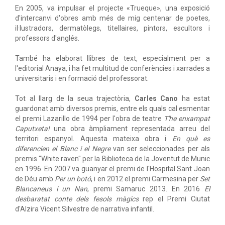
En 2005, va impulsar el projecte «Trueque», una exposició
d'intercanvi d'obres amb més de mig centenar de poetes,
il·lustradors, dermatòlegs, titellaires, pintors, escultors i
professors d'anglés.
També ha elaborat llibres de text, especialment per a
l'editorial Anaya, i ha fet multitud de conferències i xarrades a
universitaris i en formació del professorat.
Tot al llarg de la seua trajectòria,
Carles Cano
ha estat
guardonat amb diversos premis, entre els quals cal esmentar
el premi Lazarillo de 1994 per l'obra de teatre
T'he enxampat
Caputxeta!
una obra àmpliament representada arreu del
territori espanyol. Aquesta mateixa obra i
En què es
diferencien el Blanc i el Negre
van ser seleccionades per als
premis "White raven" per la Biblioteca de la Joventut de Munic
en 1996. En 2007 va guanyar el premi de l'Hospital Sant Joan
de Déu amb
Per un botó
, i en 2012 el premi Carmesina per
Set
Blancaneus i un Nan
, premi Samaruc 2013. En 2016
El
desbaratat conte dels fesols màgics
rep el Premi Ciutat
d'Alzira Vicent Silvestre de narrativa infantil.