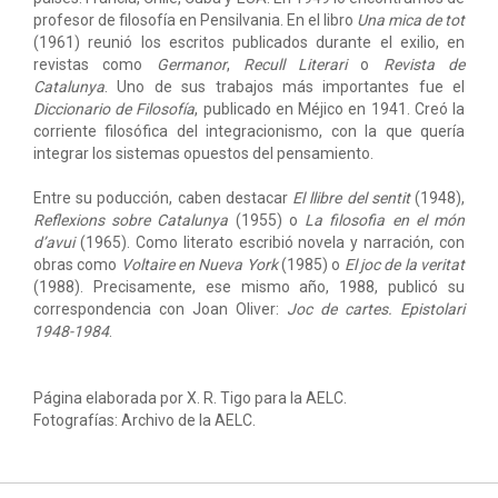
profesor de filosofía en Pensilvania. En el libro
Una mica de tot
(1961) reunió los escritos publicados durante el exilio, en
revistas como
Germanor
,
Recull Literari
o
Revista de
Catalunya
. Uno de sus trabajos más importantes fue el
Diccionario de Filosofía
, publicado en Méjico en 1941. Creó la
corriente filosófica del integracionismo, con la que quería
integrar los sistemas opuestos del pensamiento.
Entre su poducción, caben destacar
El llibre del sentit
(1948),
Reflexions sobre Catalunya
(1955) o
La filosofia en el món
d’avui
(1965). Como literato escribió novela y narración, con
obras como
Voltaire en Nueva York
(1985) o
El joc de la veritat
(1988). Precisamente, ese mismo año, 1988, publicó su
correspondencia con Joan Oliver:
Joc de cartes. Epistolari
1948-1984
.
Página elaborada por X. R. Tigo para la AELC.
Fotografías: Archivo de la AELC.