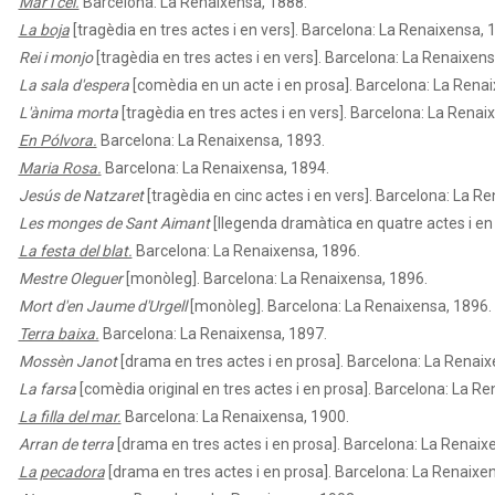
Mar i cel.
Barcelona: La Renaixensa, 1888.
La boja
[tragèdia en tres actes i en vers]. Barcelona: La Renaixensa, 
Rei i monjo
[tragèdia en tres actes i en vers]. Barcelona: La Renaixens
La sala d'espera
[comèdia en un acte i en prosa]. Barcelona: La Rena
L'ànima morta
[tragèdia en tres actes i en vers]. Barcelona: La Renai
En Pólvora.
Barcelona: La Renaixensa, 1893.
Maria Rosa.
Barcelona: La Renaixensa, 1894.
Jesús de Natzaret
[tragèdia en cinc actes i en vers]. Barcelona: La R
Les monges de Sant Aimant
[llegenda dramàtica en quatre actes i en
La festa del blat.
Barcelona: La Renaixensa, 1896.
Mestre Oleguer
[monòleg]. Barcelona: La Renaixensa, 1896.
Mort d'en Jaume d'Urgell
[monòleg]. Barcelona: La Renaixensa, 1896.
Terra baixa.
Barcelona: La Renaixensa, 1897.
Mossèn Janot
[drama en tres actes i en prosa]. Barcelona: La Renaix
La farsa
[comèdia original en tres actes i en prosa]. Barcelona: La R
La filla del mar.
Barcelona: La Renaixensa, 1900.
Arran de terra
[drama en tres actes i en prosa]. Barcelona: La Renaix
La pecadora
[drama en tres actes i en prosa]. Barcelona: La Renaixe