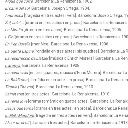
Aigua que corre.
Barcelona: La Renaixensa, 1902.
El camí del sol.
Barcelona: Joseph Ortega, 1904.
Andrònica
[tragèdia en tres actes i vers]. Barcelona: Josep Ortega, 1
Sol, solet...
[drama en tres actes i en prosa]. Barcelona: La Renaixens
La Miralta
[drama en tres actes]. Barcelona: La Renaixensa, 1905.
L'Eloi
[drama en tres actes i en prosa]. Barcelona: La Renaixensa, 190
En Pep Botella
[monòleg]. Barcelona: La Renaixensa, 1906.
La Santa Espina
[rondalla en tres actes i sis quadres]. Barcelona: La
La resurrecció de Llàtzer
[música d'Enrich Morera]. Barcelona: La Ren
L'aranya.
Barcelona: La Renaixensa, 1908.
La reina vella
[en tres quadres, música d'Enric Morera]. Barcelona: L
La Baldirona
[comèdia en un acte i en prosa]. Barcelona: La Renaixen
Titània
(
Titayna
). Barcelona: La Renaixensa, 1910.
Sainet trist
[en tres actes]. Barcelona: La Renaixensa, 1910.
La reina jove
[drama romàntic en quatre actes]. Barcelona: La Renaix
Jesús que torna
[drama en tres actes i en prosa]. Barcelona: La Rena
Indíbil i Mandoni
[tragèdia en tres actes i en vers]. Barcelona: La Ren
Al cor de la nit
[drama en tres actes]. Barcelona: La Renaixensa, 1918