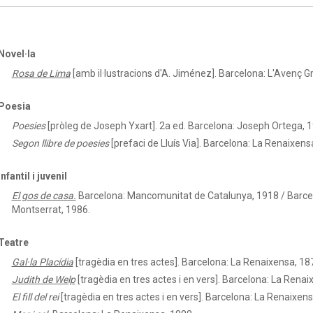
Novel·la
Rosa de Lima
[amb il·lustracions d'A. Jiménez]. Barcelona: L'Avenç Gr
Poesia
Poesies
[pròleg de Joseph Yxart]. 2a ed. Barcelona: Joseph Ortega, 
Segon llibre de poesies
[prefaci de Lluís Via]. Barcelona: La Renaixens
Infantil i juvenil
El gos de casa.
Barcelona: Mancomunitat de Catalunya, 1918 / Barcel
Montserrat, 1986.
Teatre
Gal·la Placídia
[tragèdia en tres actes]. Barcelona: La Renaixensa, 18
Judith de Welp
[tragèdia en tres actes i en vers]. Barcelona: La Renai
El fill del rei
[tragèdia en tres actes i en vers]. Barcelona: La Renaixens