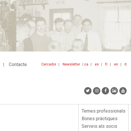
Contacte
Cercador
Newsletter
ca
es
fr
en
it
Menu
idiomes
top
Temes professionals
Menu
Bones pràctiques
lateral
Serveis als socis