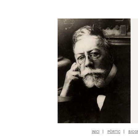
INICI
PÒRTIC
BIOG