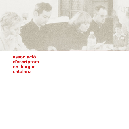
Vés
al
contingut
N
pr