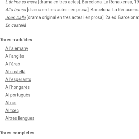
L'ànima es meva
[drama en tres actes]. Barcelona: La Renaixensa, 19
Alta banca
[drama en tres actes i en prosa]. Barcelona: La Renaixens
Joan Dalla
[drama original en tres actes i en prosa]. 2a ed. Barcelon
En castellà
Obres traduïdes
A l'alemany
A l'anglès
A l'àrab
Al castellà
A l'esperanto
A l'hongarès
Al portuguès
Al rus
Al txec
Altres llengües
Obres completes