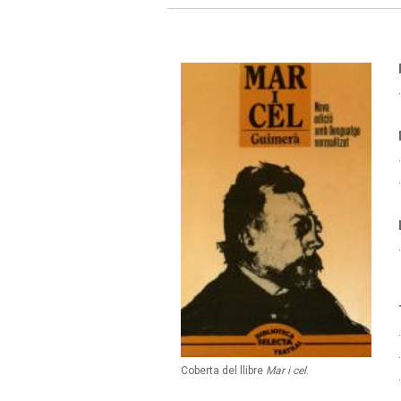
Coberta del llibre
Mar i cel
.