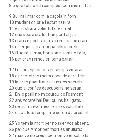
8 e que tots cinch complesquen mon retorn.
9 Bullira·l mar com la caçola 'n forn,
10 mudant color e l'estat natural,
11 e mostrara voler tota res mal
12 que sobre si atur hun punt al jorn;
13 grans e pochs peixs a recors correran
14 e cerquaran amaguatalls secrets:
15 ffugint al mar, hon son nudrits e fets,
16 per gran remey en terra exiran.
17 Los pelegrins tots ensemps votaran
18 e prometran molts dons de cera fets;
19 la gran paor traura·l lum los secrets
20 que al confes descuberts no seran.
21 En lo perill no·m caureu de l’esment,
22 ans votare hal Deu qui·ns ha ligats,
23 de no minvar mes fermes voluntats
24 e que tots temps me sereu de present.
25 Yo tem la mort per no sser vos absent,
26 per que Amor per mort es anullats;
27 mas yo no creu que mon voler sobrats