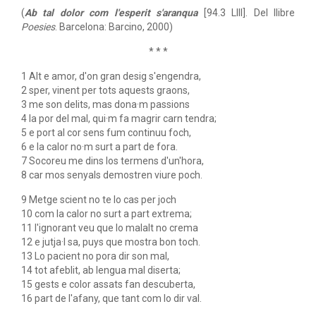
(
Ab tal dolor com l'esperit s'aranqua
[94.3 LIII]. Del llibre
Poesies
. Barcelona: Barcino, 2000)
* * *
1 Alt e amor, d'on gran desig s'engendra,
2 sper, vinent per tots aquests graons,
3 me son delits, mas dona·m passions
4 la por del mal, qui·m fa magrir carn tendra;
5 e port al cor sens fum continuu foch,
6 e la calor no·m surt a part de fora.
7 Socoreu me dins los termens d'un'hora,
8 car mos senyals demostren viure poch.
9 Metge scient no te lo cas per joch
10 com la calor no surt a part extrema;
11 l'ignorant veu que lo malalt no crema
12 e jutja·l sa, puys que mostra bon toch.
13 Lo pacient no pora dir son mal,
14 tot afeblit, ab lengua mal diserta;
15 gests e color assats fan descuberta,
16 part de l'afany, que tant com lo dir val.