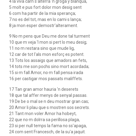
4 la viva carn s'alterra 'n groga y blanqua,
5 molt e pus fort dolor mon desig sent
6 com ha partir de la mia sperança;
7 no es del tot, mas en lo cami·s lança;
8 ja mon esper demostr'alterament.
9 No·m pens que Deu me done tal turment
10 que·m veja 'l mon si pert lo meu desig;
11 no·m restara sino que mude lig,
12 car de tot l'als mon esforç es potent.
13 Tots los assaigs que amadors an fets,
14 tots me son pochs sino mort acordada;
15 si·m fall Amor, no·m fall pensa irada
16 per castigar mos passats maliffets.
17 Tan gran amor hauria 'n deserets
18 que tal affer menys de senyal passas.
19 De be o mal se·n deu mostrar gran cas;
20 Amor li plau que·s mostren sos secrets.
21 Tant mon voler Amor ha hobeyt,
22 que no·m dolrra sa perillosa plaga,
23 si per null temps la fama no ss'apaga,
24 com sent Francesch, de la su'a jaquit.