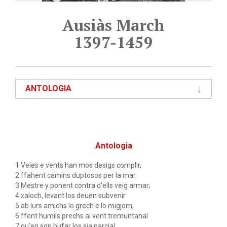
Ausiàs March
1397-1459
ANTOLOGIA
Antologia
1 Veles e vents han mos desigs complir,
2 ffahent camins duptosos per la mar.
3 Mestre y ponent contra d'ells veig armar;
4 xaloch, levant los deuen subvenir
5 ab lurs amichs lo grech e lo migjorn,
6 ffent humils prechs al vent tremuntanal
7 qu'en son bufar los sia parcial