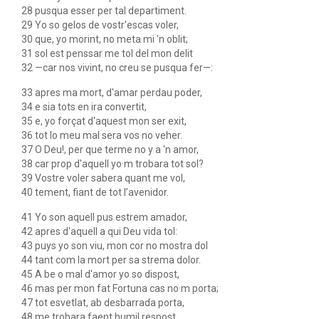
28 pusqua esser per tal departiment.
29 Yo so gelos de vostr'escas voler,
30 que, yo morint, no meta mi 'n oblit;
31 sol est penssar me tol del mon delit
32 —car nos vivint, no creu se pusqua fer—:
33 apres ma mort, d'amar perdau poder,
34 e sia tots en ira convertit,
35 e, yo forçat d'aquest mon ser exit,
36 tot lo meu mal sera vos no veher.
37 O Deu!, per que terme no y a 'n amor,
38 car prop d'aquell yo·m trobara tot sol?
39 Vostre voler sabera quant me vol,
40 tement, fiant de tot l’avenidor.
41 Yo son aquell pus estrem amador,
42 apres d'aquell a qui Deu vida tol:
43 puys yo son viu, mon cor no mostra dol
44 tant com la mort per sa strema dolor.
45 A be o mal d'amor yo so dispost,
46 mas per mon fat Fortuna cas no·m porta;
47 tot esvetlat, ab desbarrada porta,
48 me trobara faent humil respost.