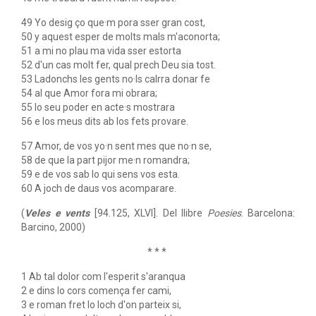
49 Yo desig ço que·m pora sser gran cost,
50 y aquest esper de molts mals m'aconorta;
51 a mi no plau ma vida sser estorta
52 d'un cas molt fer, qual prech Deu sia tost.
53 Ladonchs les gents no·ls calrra donar fe
54 al que Amor fora mi obrara;
55 lo seu poder en acte·s mostrara
56 e los meus dits ab los fets provare.
57 Amor, de vos yo·n sent mes que no·n se,
58 de que la part pijor me·n romandra;
59 e de vos sab lo qui sens vos esta.
60 A joch de daus vos acomparare.
(
Veles e vents
[94.125, XLVI]. Del llibre
Poesies
. Barcelona:
Barcino, 2000)
* * *
1 Ab tal dolor com l'esperit s'aranqua
2 e dins lo cors comença fer cami,
3 e roman fret lo loch d'on parteix si,