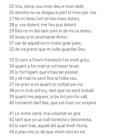
25 Vos, dona, sou mon deu e mon delit;
26 donchs no us dolgau si pert lo mon per vos.
27 No·m teniu tort en les mies dolors,
28 e, vos dolent, me feu pus dolorit.
29 Res no·m dol tant com si de mi us doleu;
30 lexau a mi acomanat Amor,
31 car de aquell no·m trobe gran paor;
32 de ira prech que·m vulla guardar Deu.
33 Si com a l'hom frenetich l'es molt greu,
34 quant a fer mal se vol esser levat,
35 lo fort ligam que li hauran possat
36 y ell mal no sent fins la follia veu,
37 ne pren a mi quant so torbat per ira:
38 yo·m trob esforç, tant que no sent treball;
39 quant me jaqueix, si be tot jorn ho call,
40 romanch tant llas, que sol mon cor sospira.
41 Lir entre carts, ma voluntat se gira
42 tant que yo us vull honesta y desonesta;
43 lo sant hair, aquell del qual tinch festa,
44 e plau me ço de que vinch tost en ira.