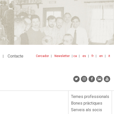
Contacte
Cercador
Newsletter
ca
es
fr
en
it
Menu
idiomes
top
Temes professionals
Menu
Bones pràctiques
lateral
Serveis als socis