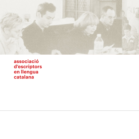
Vés
al
contingut
N
pr