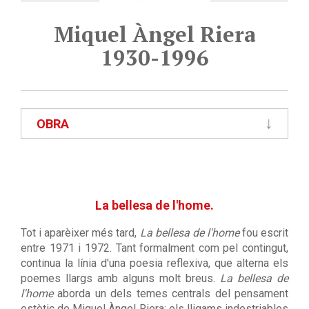
Miquel Àngel Riera
1930-1996
OBRA
La bellesa de l'home.
Tot i aparèixer més tard,
La bellesa de l'home
fou escrit
entre 1971 i 1972. Tant formalment com pel contingut,
continua la línia d'una poesia reflexiva, que alterna els
poemes llargs amb alguns molt breus.
La bellesa de
l'home
aborda un dels temes centrals del pensament
estètic de Miquel Àngel Riera: els lligams indestriables