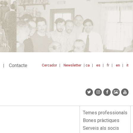
Contacte
Cercador
Newsletter
ca
es
fr
en
it
Menu
idiomes
top
Temes professionals
Menu
Bones pràctiques
lateral
Serveis als socis