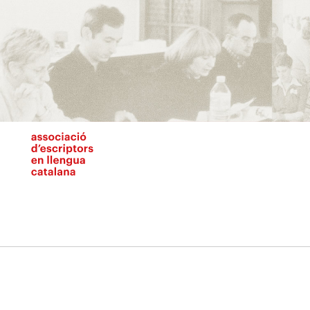
Vés
al
contingut
N
pr