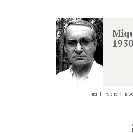
Miqu
1930
INICI
PÒRTIC
BIO