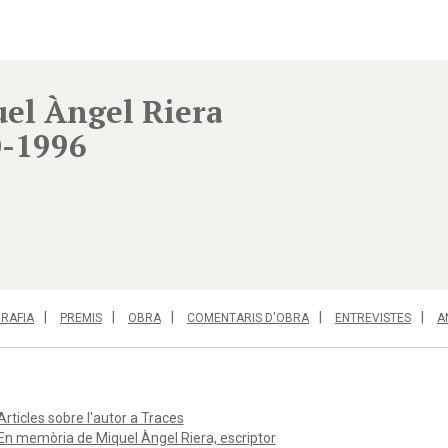
el Àngel Riera
-1996
GRAFIA
PREMIS
OBRA
COMENTARIS D'OBRA
ENTREVISTES
A
Articles sobre l'autor a Traces
En memòria de Miquel Àngel Riera, escriptor