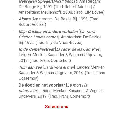
Gebroken Spiegel
[
Mirall trencat
]. Amsterdam:
De Bizige Bij, 1991. (Trad. Robert Adelaar) /
Amsterdam: Meulenhoff, 2008. (Trad. Elly Bovée)
Aloma
. Amsterdam: De Bezije Bij, 1993. (Trad.
Robert Adelaar)
Mijn Cristina en andere verhalen
[
La meva
Cristina i altres contes
]. Amsterdam: De Bezige
Bij, 1993. (Trad. Elly de Vries-Bovée)
In de Cameliastraat
[
El carrer de les Camèlies
].
Leiden: Menken Kasander & Wigman Uitgevers,
2013. (Trad. Frans Oosterholt)
Tuin aan zee
[
Jardí vora el mar
]. Leiden: Menken
Kasander & Wigman Uitgevers, 2014. (Trad. Frans
Oosterholt)
De dood en het voorjaar
[
La mort i la
primavera
]. Leiden: Menken Kasander & Wigman
Uitgevers, 2019. (Trad. Frans Oosterholt)
Seleccions