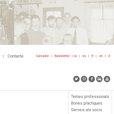
Contacte
Cercador
Newsletter
ca
es
fr
en
it
Menu
idiomes
top
Temes professionals
Menu
Bones pràctiques
lateral
Serveis als socis