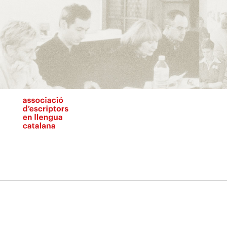
Vés
al
contingut
N
pr