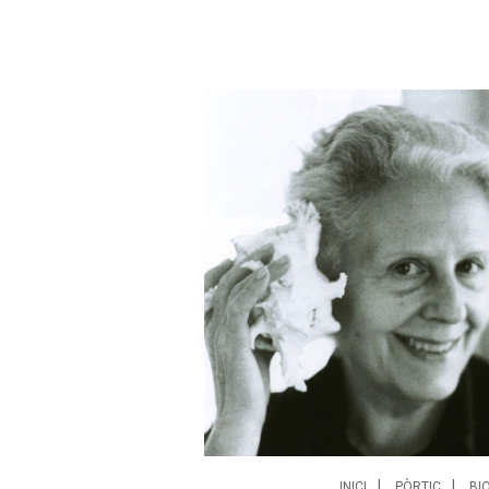
INICI
PÒRTIC
BI