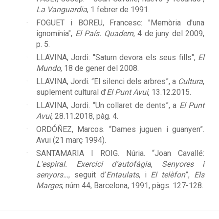
La Vanguardia
, 1 febrer de 1991.
FOGUET i BOREU, Francesc:
"Memòria d'una
ignomínia",
El País. Quadern
, 4 de juny del 2009,
p. 5.
LLAVINA, Jordi:
"Saturn devora els seus fills",
El
Mundo
, 18 de gener del 2008.
LLAVINA
, Jordi. “El silenci dels arbres”, a
Cultura
,
suplement cultural d’
El Punt Avui
, 13.12.2015.
LLAVINA
, Jordi. “Un collaret de dents”, a
El Punt
Avui
, 28.11.2018, pàg. 4.
ORDÓÑEZ
, Marcos. “Dames juguen i guanyen”.
Avui (21 març 1994).
SANTAMARIA I ROIG. Núria. “Joan Cavallé:
L’espiral. Exercici d’autofàgia
,
Senyores i
senyors…
, seguit d’
Entaulats
, i
El telèfon
”,
Els
Marges
, núm 44, Barcelona, 1991, pàgs. 127-128.