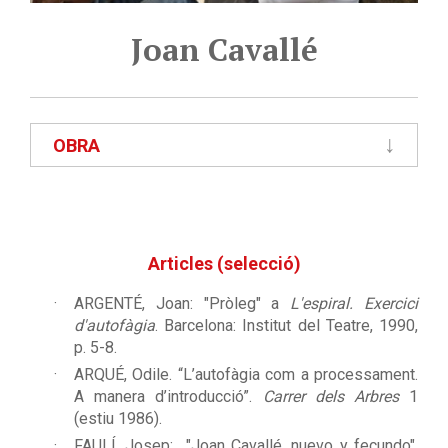
Joan Cavallé
OBRA
Articles (selecció)
ARGENTÉ, Joan:
"Pròleg" a
L'espiral. Exercici
d'autofàgia
. Barcelona: Institut del Teatre, 1990,
p. 5-8.
ARQUÉ,
Odile. “L’autofàgia com a processament.
A manera d’introducció”.
Carrer dels Arbres
1
(estiu 1986).
FAULÍ, Josep:
"Joan Cavallé, nuevo y fecundo",