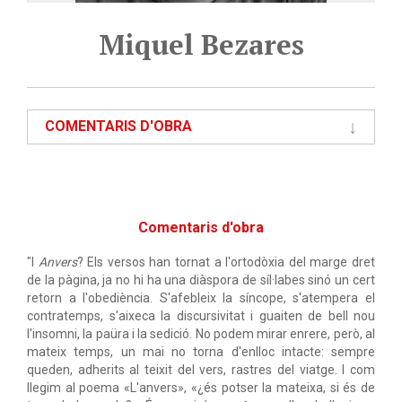
Miquel Bezares
COMENTARIS D'OBRA
Comentaris d'obra
"I
Anvers
? Els versos han tornat a l'ortodòxia del marge dret
de la pàgina, ja no hi ha una diàspora de síl·labes sinó un cert
retorn a l'obediència. S'afebleix la síncope, s'atempera el
contratemps, s'aixeca la discursivitat i guaiten de bell nou
l'insomni, la paüra i la sedició. No podem mirar enrere, però, al
mateix temps, un mai no torna d'enlloc intacte: sempre
queden, adherits al teixit del vers, rastres del viatge. I com
llegim al poema «L'anvers», «¿és potser la mateixa, si és de