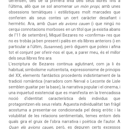
defensen, des de la primera línia dels seus llibres fins a
l'última, allò que se sol anomenar
un món propi
, amb unes
obsessions temàtiques i estilístiques molt marcades que
conferien als seus contes un cert caràcter desafiant i
hermètic. Ara, amb
Quan els avions cauen
(i que ningú no
cerqui connotacions morboses en un títol que ja existia abans
de l'11 de setembre), Miquel Bezares no «confirma» res que
no es trobàs ja ben present i palès en els llibres anteriors (i en
particular a l'últim,
Susannes
), però diguem que poleix i afina
tot el conjunt per oferir-nos el que, a parer meu, és el millor
dels seus llibres fins ara.
L'escriptura de Bezares continua aglutinant, com ja li és
habitual, simbolisme vuitcentista, expressionisme de principis
del XX, elements fantàstics procedents indistintament de la
tradició romàntica (narradors com Nerval o Leconte de Lisle
semblen guaitar per la base), la narrativa popular i el cinema, i
una inquietud existencial que es manifesta en la trencadissa
noció d'identitat característica dels individus que
protagonitzen els seus relats. Aquesta individualitat tan fràgil
acostuma a presentar-se condicionada pel desig eròtic i la
volubilitat de les relacions sentimentals, temes entorn dels
quals gira el gruix de l'obra narrativa i poètica de l'autor. A
Quan els avions cauen
, però, es depuren certs excessos