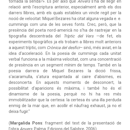
tornada la senda?». És per això que
Anvers
s'ha de llegir en
relació amb l'escriptura anterior, especialment amb els dos
darrers llibres, amb els quals estableix un vincle regit per la
noció de velocitat. Miquel Bezares ha citat alguna vegada e. e.
cummings com una de les seves fonts. Crec, però, que la
presència del poeta nord-americà no s'ha de rastrejar en la
tipografia descentrada del
Tríptic del Vers
—de fet, els
experiments tipogràfics ja els trobam a llibres molt anteriors
a aquest tríptic, com
Crònica del desfici
— sinó, més aviat, en la
idea d'acceleració. En la poesia de cummings cada unitat
verbal funciona a la màxima velocitat, com una concentració
de presència en un segment mínim de temps. També en la
poesia darrera de Miquel Bezares la dicció frissa,
s'acaramulla, s'atura espantada al caire d'abismes, es
desconcerta. En aquests moments de desconcert, la
possibilitat d'aparicions és màxima, i també ho és el
dinamisme de la poesia, perquè no hi ha res més
immobilitzador que la certesa: la certesa és una illa perduda
enmig de la mar que, en acollir el nàufrag exhaust, ja no el
deixa fugir."
(
Margalida Pons
: fragment del text de la presentació de
l'obra
Anvers
. Palma: Edicions del Salobre, 2006)