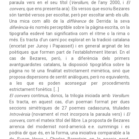
paraula vers en el seu títol (
Versllum
, de l'any 2000, i
El
convers
, que ens presenta ara). Els versos que escriu Bezares
són també versos per escoltar, però per escoltar amb els ulls.
Una mica com allò de la
différence
de Derrida: la seva
diferència
és només perceptible sobre la pàgina escrita, on la
tipografia esdevé tan significativa com el ritme o la rima o
més. Es tracta d'un camí poc explorat en la tradició catalana
(encetat per Junoy i Papasseit) i en general arginat de les
poètiques que formen part de l'establishment literari. En el
cas de Bezares, però, i a diferència dels primers
avantguardistes catalans, la disposició tipogràfica sobre la
pàgina no té una finalitat estrictament mimètica, sinó que
proposa dispersions de sentit anàlogues, però no equivalents,
a les que es poden aconseguir per procediments
estrictament fonètics. [...]
El convers
continua, doncs, la trilogia iniciada amb
Versllum
.
Es tracta, en aquest cas, d'un poemari format per dues
seccions simètriques de 27 poemes cadascuna, titulades
Introvèrsia
(novament el mot incorpora la paraula vers) i
El
convers
, com el mateix títol del llibre. La proposta de Bezares
arrenca del modernist nord-americà e.e. cummings i es
podria dir que és, en la forma, una iniciativa comparable a la