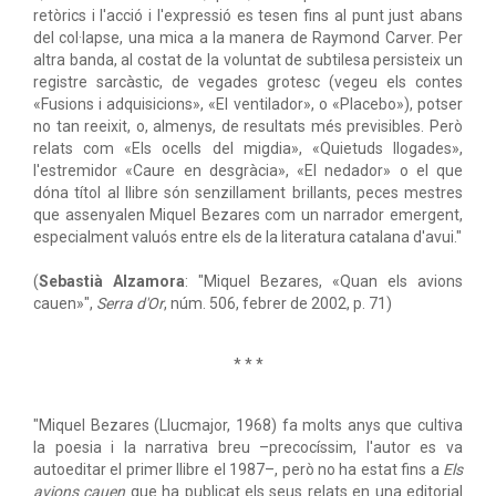
retòrics i l'acció i l'expressió es tesen fins al punt just abans
del col·lapse, una mica a la manera de Raymond Carver. Per
altra banda, al costat de la voluntat de subtilesa persisteix un
registre sarcàstic, de vegades grotesc (vegeu els contes
«Fusions i adquisicions», «El ventilador», o «Placebo»), potser
no tan reeixit, o, almenys, de resultats més previsibles. Però
relats com «Els ocells del migdia», «Quietuds llogades»,
l'estremidor «Caure en desgràcia», «El nedador» o el que
dóna títol al llibre són senzillament brillants, peces mestres
que assenyalen Miquel Bezares com un narrador emergent,
especialment valuós entre els de la literatura catalana d'avui."
(
Sebastià Alzamora
: "Miquel Bezares, «Quan els avions
cauen»",
Serra d'Or
, núm. 506, febrer de 2002, p. 71)
* * *
"Miquel Bezares (Llucmajor, 1968) fa molts anys que cultiva
la poesia i la narrativa breu –precocíssim, l'autor es va
autoeditar el primer llibre el 1987–, però no ha estat fins a
Els
avions cauen
que ha publicat els seus relats en una editorial