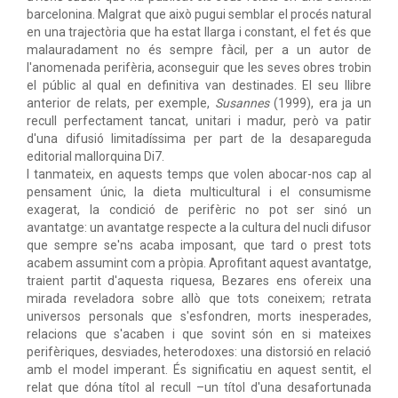
barcelonina. Malgrat que això pugui semblar el procés natural
en una trajectòria que ha estat llarga i constant, el fet és que
malauradament no és sempre fàcil, per a un autor de
l'anomenada perifèria, aconseguir que les seves obres trobin
el públic al qual en definitiva van destinades. El seu llibre
anterior de relats, per exemple,
Susannes
(1999), era ja un
recull perfectament tancat, unitari i madur, però va patir
d'una difusió limitadíssima per part de la desapareguda
editorial mallorquina Di7.
I tanmateix, en aquests temps que volen abocar-nos cap al
pensament únic, la dieta multicultural i el consumisme
exagerat, la condició de perifèric no pot ser sinó un
avantatge: un avantatge respecte a la cultura del nucli difusor
que sempre se'ns acaba imposant, que tard o prest tots
acabem assumint com a pròpia. Aprofitant aquest avantatge,
traient partit d'aquesta riquesa, Bezares ens ofereix una
mirada reveladora sobre allò que tots coneixem; retrata
universos personals que s'esfondren, morts inesperades,
relacions que s'acaben i que sovint són en si mateixes
perifèriques, desviades, heterodoxes: una distorsió en relació
amb el model imperant. És significatiu en aquest sentit, el
relat que dóna títol al recull –un títol d'una desafortunada