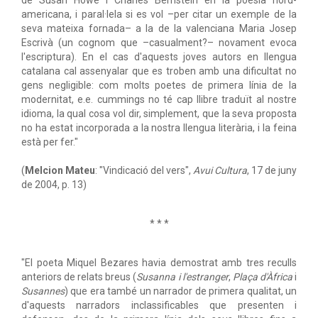
de Susan Howe i Charles Bernstein en la poesia nord-
americana, i paral·lela si es vol –per citar un exemple de la
seva mateixa fornada– a la de la valenciana Maria Josep
Escrivà (un cognom que –casualment?– novament evoca
l'escriptura). En el cas d'aquests joves autors en llengua
catalana cal assenyalar que es troben amb una dificultat no
gens negligible: com molts poetes de primera línia de la
modernitat, e.e. cummings no té cap llibre traduït al nostre
idioma, la qual cosa vol dir, simplement, que la seva proposta
no ha estat incorporada a la nostra llengua literària, i la feina
està per fer."
(
Melcion Mateu
: "Vindicació del vers",
Avui Cultura
, 17 de juny
de 2004, p. 13)
* * *
"El poeta Miquel Bezares havia demostrat amb tres reculls
anteriors de relats breus (
Susanna i l'estranger
,
Plaça d'Àfrica
i
Susannes
) que era també un narrador de primera qualitat, un
d'aquests narradors inclassificables que presenten i