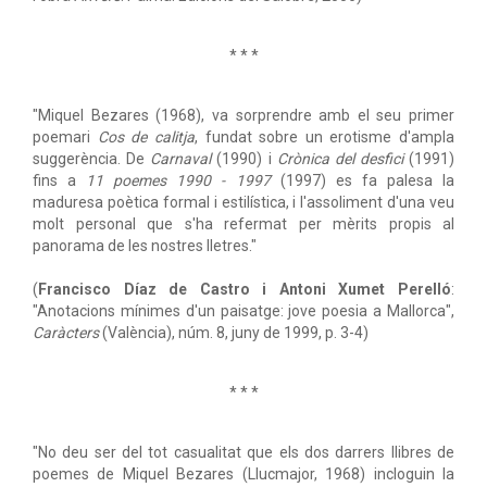
* * *
"Miquel Bezares (1968), va sorprendre amb el seu primer
poemari
Cos de calitja
, fundat sobre un erotisme d'ampla
suggerència. De
Carnaval
(1990) i
Crònica del desfici
(1991)
fins a
11 poemes 1990 - 1997
(1997) es fa palesa la
maduresa poètica formal i estilística, i l'assoliment d'una veu
molt personal que s'ha refermat per mèrits propis al
panorama de les nostres lletres."
(
Francisco Díaz de Castro i Antoni Xumet Perelló
:
"Anotacions mínimes d'un paisatge: jove poesia a Mallorca",
Caràcters
(València), núm. 8, juny de 1999, p. 3-4)
* * *
"No deu ser del tot casualitat que els dos darrers llibres de
poemes de Miquel Bezares (Llucmajor, 1968) incloguin la