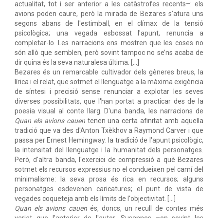
actualitat, tot i ser anterior a les catàstrofes recents–: els
avions poden caure, però la mirada de Bezares s’atura uns
segons abans de l'estimball, en el clímax de la tensió
psicològica; una vegada esbossat l'apunt, renuncia a
completar-lo. Les narracions ens mostren que les coses no
són allò que semblen, però sovint tampoc no se’ns acaba de
dir quina és la seva naturalesa última. […]
Bezares és un remarcable cultivador dels gèneres breus, la
lírica i el relat, que sotmet el llenguatge a la màxima exigència
de síntesi i precisió sense renunciar a explotar les seves
diverses possibilitats, que l'han portat a practicar des de la
poesia visual al conte llarg. D'una banda, les narracions de
Quan els avions cauen
tenen una certa afinitat amb aquella
tradició que va des d'Anton Txèkhov a Raymond Carver i que
passa per Ernest Hemingway: la tradició de l'apunt psicològic,
la intensitat del llenguatge i la humanitat dels personatges.
Però, d'altra banda, l'exercici de compressió a què Bezares
sotmet els recursos expressius no el condueixen pel camí del
minimalisme: la seva prosa és rica en recursos; alguns
personatges esdevenen caricatures; el punt de vista de
vegades coqueteja amb els límits de l'objectivitat. [...]
Quan els avions cauen
és, doncs, un recull de contes més