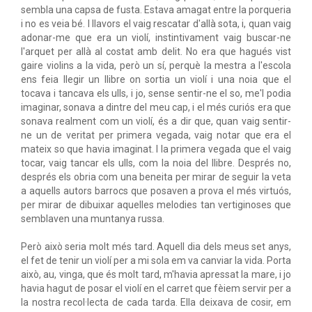
sembla una capsa de fusta. Estava amagat entre la porqueria
i no es veia bé. I llavors el vaig rescatar d'allà sota, i, quan vaig
adonar-me que era un violí, instintivament vaig buscar-ne
l'arquet per allà al costat amb delit. No era que hagués vist
gaire violins a la vida, però un sí, perquè la mestra a l'escola
ens feia llegir un llibre on sortia un violí i una noia que el
tocava i tancava els ulls, i jo, sense sentir-ne el so, me'l podia
imaginar, sonava a dintre del meu cap, i el més curiós era que
sonava realment com un violí, és a dir que, quan vaig sentir-
ne un de veritat per primera vegada, vaig notar que era el
mateix so que havia imaginat. I la primera vegada que el vaig
tocar, vaig tancar els ulls, com la noia del llibre. Després no,
després els obria com una beneita per mirar de seguir la veta
a aquells autors barrocs que posaven a prova el més virtuós,
per mirar de dibuixar aquelles melodies tan vertiginoses que
semblaven una muntanya russa.
Però això seria molt més tard. Aquell dia dels meus set anys,
el fet de tenir un violí per a mi sola em va canviar la vida. Porta
això, au, vinga, que és molt tard, m'havia apressat la mare, i jo
havia hagut de posar el violí en el carret que fèiem servir per a
la nostra recol·lecta de cada tarda. Ella deixava de cosir, em