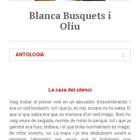
Blanca Busquets i
Oliu
ANTOLOGIA
La casa del silenci
Vaig trobar el primer violí en un abocador d'escombraries. I
era un violí boníssim, tot i que jo, és clar, encara no ho sabia. El
que sí que sabia era que es tractava d'un violí màgic. Això ho
vaig veure de seguida, només de mirar-lo perquè, tot i que ja
gairebé era fosc, brillava, i el que brilla normalment és màgic.
No m'ho invento, no. La mare i jo ens dedicàvem sovint a
remenar l'abocador per veure què hi trobàvem que