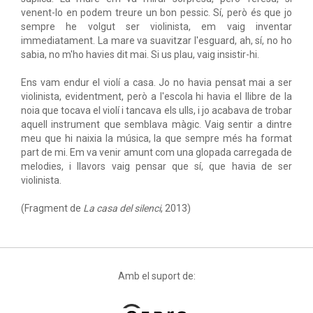
venent-lo en podem treure un bon pessic. Sí, però és que jo
sempre he volgut ser violinista, em vaig inventar
immediatament. La mare va suavitzar l'esguard, ah, sí, no ho
sabia, no m'ho havies dit mai. Si us plau, vaig insistir-hi.
Ens vam endur el violí a casa. Jo no havia pensat mai a ser
violinista, evidentment, però a l'escola hi havia el llibre de la
noia que tocava el violí i tancava els ulls, i jo acabava de trobar
aquell instrument que semblava màgic. Vaig sentir a dintre
meu que hi naixia la música, la que sempre més ha format
part de mi. Em va venir amunt com una glopada carregada de
melodies, i llavors vaig pensar que sí, que havia de ser
violinista.
(Fragment de
La casa del silenci
, 2013)
Amb el suport de: