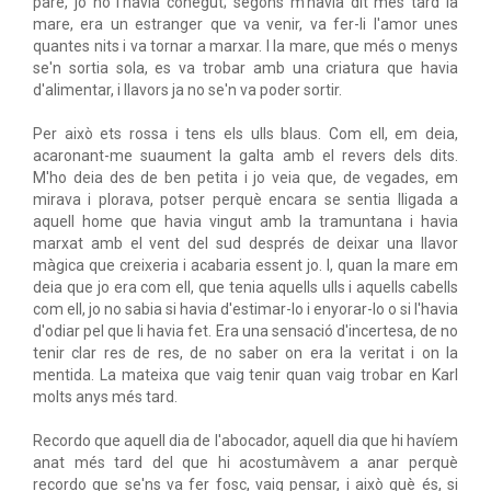
pare, jo no l'havia conegut; segons m'havia dit més tard la
mare, era un estranger que va venir, va fer-li l'amor unes
quantes nits i va tornar a marxar. I la mare, que més o menys
se'n sortia sola, es va trobar amb una criatura que havia
d'alimentar, i llavors ja no se'n va poder sortir.
Per això ets rossa i tens els ulls blaus. Com ell, em deia,
acaronant-me suaument la galta amb el revers dels dits.
M'ho deia des de ben petita i jo veia que, de vegades, em
mirava i plorava, potser perquè encara se sentia lligada a
aquell home que havia vingut amb la tramuntana i havia
marxat amb el vent del sud després de deixar una llavor
màgica que creixeria i acabaria essent jo. I, quan la mare em
deia que jo era com ell, que tenia aquells ulls i aquells cabells
com ell, jo no sabia si havia d'estimar-lo i enyorar-lo o si l'havia
d'odiar pel que li havia fet. Era una sensació d'incertesa, de no
tenir clar res de res, de no saber on era la veritat i on la
mentida. La mateixa que vaig tenir quan vaig trobar en Karl
molts anys més tard.
Recordo que aquell dia de l'abocador, aquell dia que hi havíem
anat més tard del que hi acostumàvem a anar perquè
recordo que se'ns va fer fosc, vaig pensar, i això què és, si