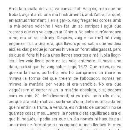
Amb la troballa del violí, va canviar tot. Vaig dir, mira què he
trobat, alçant amb una mà l'instrument i, amb l'altra, l'arquet,
en actitud triomfant. I, en alçar-lo, vaig fregar les cordes amb
la mà sense voler-ho i van fer un so estripat i agut que
recordo que em va esguerrar l'ànima. No sabia si m'agradava
o no, era un so estrany. Després, vaig mirar-me'l bé i vaig
enganxar l'ull a una efa, que llavors jo no sabia que es deia
així, és clar, perquè jo només hi veia un forat allargassat, però
és que al fons hi havia unes lletres escrites a mà i volia llegir-
les. I les vaig llegir, però no les vaig entendre. Hi havia una
data, això sí que ho vaig saber llegir, 1672. Què mires, es va
queixar la mare, porta-ho, ens ho compraran. La mare no
mirava la forma del que trèiem de l'abocador, només en
mirava la matèria per veure si era vendible. No era que
visquéssim al carrer ni en la misèria absoluta, o sí, segons
com es miri. Sí, definitivament, si es mira amb ulls d'ara,
perquè ara està mal vist sortir-se d'una dieta equilibrada en
què hi entrin la fruita, la verdura, els hidrats de carboni i no sé
quantes coses més. Llavors, la nostra dieta equilibrada era el
que hi hagués, i podia ser que un dia només hi hagués pa i
una mica de formatge o uns cigrons o unes llenties. El meu