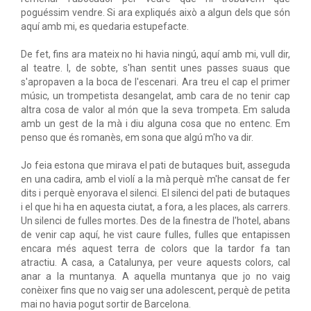
poguéssim vendre. Si ara expliqués això a algun dels que són
aquí amb mi, es quedaria estupefacte.
De fet, fins ara mateix no hi havia ningú, aquí amb mi, vull dir,
al teatre. I, de sobte, s'han sentit unes passes suaus que
s'apropaven a la boca de l'escenari. Ara treu el cap el primer
músic, un trompetista desangelat, amb cara de no tenir cap
altra cosa de valor al món que la seva trompeta. Em saluda
amb un gest de la mà i diu alguna cosa que no entenc. Em
penso que és romanès, em sona que algú m'ho va dir.
Jo feia estona que mirava el pati de butaques buit, asseguda
en una cadira, amb el violí a la mà perquè m'he cansat de fer
dits i perquè enyorava el silenci. El silenci del pati de butaques
i el que hi ha en aquesta ciutat, a fora, a les places, als carrers.
Un silenci de fulles mortes. Des de la finestra de l'hotel, abans
de venir cap aquí, he vist caure fulles, fulles que entapissen
encara més aquest terra de colors que la tardor fa tan
atractiu. A casa, a Catalunya, per veure aquests colors, cal
anar a la muntanya. A aquella muntanya que jo no vaig
conèixer fins que no vaig ser una adolescent, perquè de petita
mai no havia pogut sortir de Barcelona.