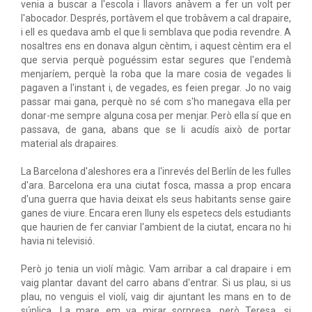
venia a buscar a l'escola i llavors anàvem a fer un volt per
l'abocador. Després, portàvem el que trobàvem a cal drapaire,
i ell es quedava amb el que li semblava que podia revendre. A
nosaltres ens en donava algun cèntim, i aquest cèntim era el
que servia perquè poguéssim estar segures que l'endemà
menjaríem, perquè la roba que la mare cosia de vegades li
pagaven a l'instant i, de vegades, es feien pregar. Jo no vaig
passar mai gana, perquè no sé com s'ho manegava ella per
donar-me sempre alguna cosa per menjar. Però ella sí que en
passava, de gana, abans que se li acudís això de portar
material als drapaires.
La Barcelona d'aleshores era a l'inrevés del Berlín de les fulles
d'ara. Barcelona era una ciutat fosca, massa a prop encara
d'una guerra que havia deixat els seus habitants sense gaire
ganes de viure. Encara eren lluny els espetecs dels estudiants
que haurien de fer canviar l'ambient de la ciutat, encara no hi
havia ni televisió.
Però jo tenia un violí màgic. Vam arribar a cal drapaire i em
vaig plantar davant del carro abans d'entrar. Si us plau, si us
plau, no venguis el violí, vaig dir ajuntant les mans en to de
súplica. La mare em va mirar sorpresa, però Teresa, si