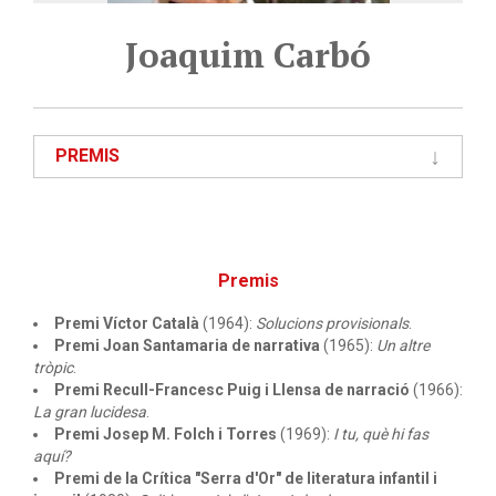
Joaquim Carbó
PREMIS
Premis
Premi Víctor Català
(1964):
Solucions provisionals
.
Premi Joan Santamaria de narrativa
(1965):
Un altre
tròpic
.
Premi Recull-Francesc Puig i Llensa de narració
(1966):
La gran lucidesa
.
Premi Josep M. Folch i Torres
(1969):
I tu, què hi fas
aquí?
Premi de la Crítica "Serra d'Or" de literatura infantil i