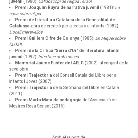
juvenil
(1980):
Calidoscopi de l'aigua i el sol
.
Premi Joaquim Ruyra de narrativa juvenil
(1981):
La
casa sobre el gel
.
Premi de Literatura Catalana de la Generalitat de
Catalunya
-obra de creació per a lectura d'infants (1982):
L'ocell meravellós
.
Premi Guillem Cifre de Colonya
(1985):
En Miquel sobre
l'asfalt
.
Premi de la Crítica "Serra d'Or" de literatura infantil i
juvenil
(1992):
Interfase amb mosca
Memorial Jaume Fuster de l'AELC
(2002): al conjunt de la
seva obra.
Premi Trajectòria
del Consell Català del Llibre per a
Infants i Joves (2007).
Premi Trajectòria
de la Setmana del Llibre en Català
(2011).
Premi Marta Mata de pedagogia
de l'Associació de
Mestres Rosa Sensat (2016).
Amb el suport de: