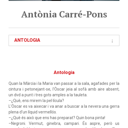
Antònia Carré-Pons
ANTOLOGIA
Antologia
Quan la Màrcia i la Maria van passar a la sala, agafades per la
cintura i petonejant-se, l'Òscar jeia al sofà amb aire absent,
un dvd a punt i tres gots amples a la tauleta.
–¿Què, ens mirem la pel·lícula?
L'Òscar es va aixecar i va anar a buscar a la nevera una gerra
plena d'un líquid vermellós.
–¿Què és això que ens has preparat? Quin bona pinta!
–Negroni. Vermut, ginebra, campari. És aspre, però us