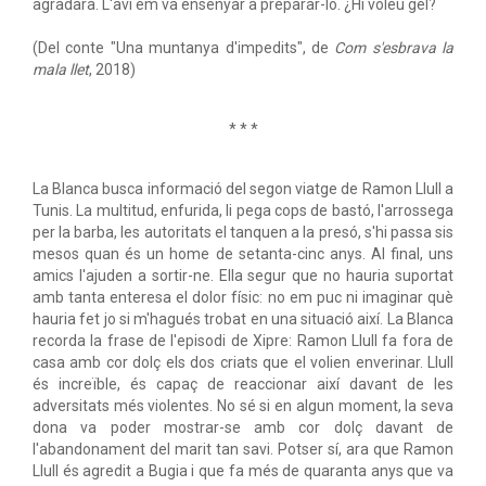
agradarà. L'avi em va ensenyar a preparar-lo. ¿Hi voleu gel?
(Del conte "Una muntanya d'impedits", de
Com s'esbrava la
mala llet
, 2018)
* * *
La Blanca busca informació del segon viatge de Ramon Llull a
Tunis. La multitud, enfurida, li pega cops de bastó, l'arrossega
per la barba, les autoritats el tanquen a la presó, s'hi passa sis
mesos quan és un home de setanta-cinc anys. Al final, uns
amics l'ajuden a sortir-ne. Ella segur que no hauria suportat
amb tanta enteresa el dolor físic: no em puc ni imaginar què
hauria fet jo si m'hagués trobat en una situació així. La Blanca
recorda la frase de l'episodi de Xipre: Ramon Llull fa fora de
casa amb cor dolç els dos criats que el volien enverinar. Llull
és increïble, és capaç de reaccionar així davant de les
adversitats més violentes. No sé si en algun moment, la seva
dona va poder mostrar-se amb cor dolç davant de
l'abandonament del marit tan savi. Potser sí, ara que Ramon
Llull és agredit a Bugia i que fa més de quaranta anys que va