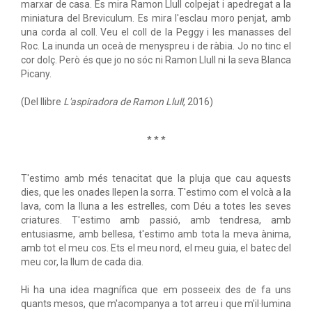
marxar de casa. Es mira Ramon Llull colpejat i apedregat a la
miniatura del Breviculum. Es mira l'esclau moro penjat, amb
una corda al coll. Veu el coll de la Peggy i les manasses del
Roc. La inunda un oceà de menyspreu i de ràbia. Jo no tinc el
cor dolç. Però és que jo no sóc ni Ramon Llull ni la seva Blanca
Picany.
(Del llibre
L'aspiradora de Ramon Llull
, 2016)
* * *
T'estimo amb més tenacitat que la pluja que cau aquests
dies, que les onades llepen la sorra. T'estimo com el volcà a la
lava, com la lluna a les estrelles, com Déu a totes les seves
criatures. T'estimo amb passió, amb tendresa, amb
entusiasme, amb bellesa, t'estimo amb tota la meva ànima,
amb tot el meu cos. Ets el meu nord, el meu guia, el batec del
meu cor, la llum de cada dia.
Hi ha una idea magnífica que em posseeix des de fa uns
quants mesos, que m'acompanya a tot arreu i que m'il·lumina