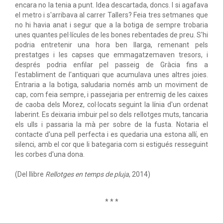
encara no la tenia a punt. Idea descartada, doncs. I si agafava
el metro i s'arribava al carrer Tallers? Feia tres setmanes que
no hi havia anat i segur que a la botiga de sempre trobaria
unes quantes pel·lícules de les bones rebentades de preu. S'hi
podria entretenir una hora ben llarga, remenant pels
prestatges i les capses que emmagatzemaven tresors, i
després podria enfilar pel passeig de Gràcia fins a
l'establiment de l'antiquari que acumulava unes altres joies.
Entraria a la botiga, saludaria només amb un moviment de
cap, com feia sempre, i passejaria per entremig de les caixes
de caoba dels Morez, col·locats seguint la línia d'un ordenat
laberint. Es deixaria imbuir pel so dels rellotges muts, tancaria
els ulls i passaria la mà per sobre de la fusta. Notaria el
contacte d'una pell perfecta i es quedaria una estona allí, en
silenci, amb el cor que li bategaria com si estigués resseguint
les corbes d'una dona.
(Del llibre
Rellotges en temps de pluja
, 2014)
* * *