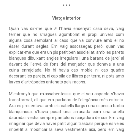
* * *
Viatge interior
Quan vas dir-me que
E
t'havia ensenyat casa seva, vaig
témer que no s'hagués agombolat el propi univers com
alguna cosa semblant al caos que va conviure amb el no
ésser durant segles. Em vaig assossegar, però, quan vas
explicar-me que era un pis petit ben assolellat, amb les parets
blanques dibuixant angles irregulars i una barana de jardí al
davant de l'envà de fons del menjador que donava a una
cuina enrajolada. No hi havia cap moble ni cap quadre
decorant les parets, ni cap pila de llibres per terra, ni pots amb
larves d'artròpodes antenats pels racons.
M'estranyà que m'assabentessis que el seu aspecte s'havia
transformat, ell que era partidari de l'elegància més estricta.
Ara es presentava amb els cabells llargs i una espessa barba
blanquinosa, s’havia posat una arracada com una anella
daurada i vestia sempre pantalons i caçadora de cuir. Em vaig
imaginar que devia haver patit algun trasbals perquè es veiés
impel·lit a modificar la seva vestimenta així, però em vaig