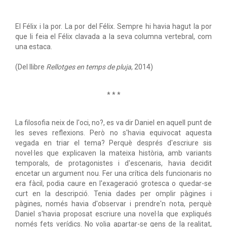
El Félix i la por. La por del Félix. Sempre hi havia hagut la por
que li feia el Félix clavada a la seva columna vertebral, com
una estaca.
(Del llibre
Rellotges en temps de pluja
, 2014)
* * *
La filosofia neix de l'oci, no?, es va dir Daniel en aquell punt de
les seves reflexions. Però no s'havia equivocat aquesta
vegada en triar el tema? Perquè després d'escriure sis
novel·les que explicaven la mateixa història, amb variants
temporals, de protagonistes i d'escenaris, havia decidit
encetar un argument nou. Fer una crítica dels funcionaris no
era fàcil, podia caure en l'exageració grotesca o quedar-se
curt en la descripció. Tenia dades per omplir pàgines i
pàgines, només havia d'observar i prendre'n nota, perquè
Daniel s'havia proposat escriure una novel·la que expliqués
només fets verídics. No volia apartar-se gens de la realitat,