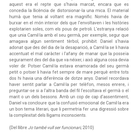
aquest era el repte que s'havia marcat, encara que es
concedia la llicència de distorsionar-la una mica. El material
humà que tenia al voltant era magnífic. Només havia de
burxar en el món interior dels que l'envoltaven i les històries
explotarien soles, com els pous de petroli. L'estranya relació
que unia Camil·la amb el seu germà, per exemple, segur que
amagava algun sentiment tèrbol, prohibit. Daniel s'havia
adonat que des del dia de la desaparició, a Camil·la se li havia
accentuat el mal caràcter i l'afany de manar que la posseïa
segurament des del dia que va néixer, i això alguna cosa devia
voler dir. Potser Camil·la estava enamorada del seu germà
petit o potser li havia fet sempre de mare perquè entre tots
dos hi havia una diferència de dotze anys. Daniel recordava
haver sentit parlar a Camil·la per telèfon, mesos enrere, i
preguntar-se si a l'altra banda del fil l'escoltava el germà o el
marit o un dels bessons. Amb un cop de cap d'assentiment,
Daniel va concloure que la confusió emocional de Camil·la era
un bon tema literari, que li permetria fer una digressió sobre
la complexitat dels lligams inconscients.
(Del llibre
Jo també vull ser funcionari
, 2010)