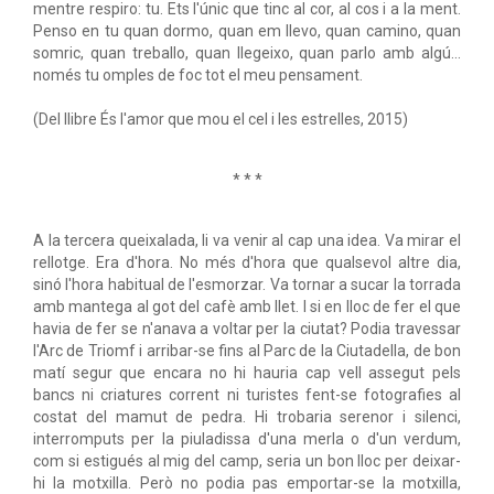
mentre respiro: tu. Ets l'únic que tinc al cor, al cos i a la ment.
Penso en tu quan dormo, quan em llevo, quan camino, quan
somric, quan treballo, quan llegeixo, quan parlo amb algú...
només tu omples de foc tot el meu pensament.
(Del llibre És l'amor que mou el cel i les estrelles, 2015)
* * *
A la tercera queixalada, li va venir al cap una idea. Va mirar el
rellotge. Era d'hora. No més d'hora que qualsevol altre dia,
sinó l'hora habitual de l'esmorzar. Va tornar a sucar la torrada
amb mantega al got del cafè amb llet. I si en lloc de fer el que
havia de fer se n'anava a voltar per la ciutat? Podia travessar
l'Arc de Triomf i arribar-se fins al Parc de la Ciutadella, de bon
matí segur que encara no hi hauria cap vell assegut pels
bancs ni criatures corrent ni turistes fent-se fotografies al
costat del mamut de pedra. Hi trobaria serenor i silenci,
interromputs per la piuladissa d'una merla o d'un verdum,
com si estigués al mig del camp, seria un bon lloc per deixar-
hi la motxilla. Però no podia pas emportar-se la motxilla,