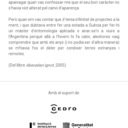
apaivagar quan vas confessar-me que el seu bon caràcter no
s'havia vist alterat pel canvi d'aparença.
Però quan em vas contar que
E
tenia infinitat de projectes a la
ment, i que dubtava entre fer una estada a Suècia per fer-hi
un màster d'entomologia aplicada o anar-se'n a viure a
l'Argentina perquè allà a l'hivern hi fa calor, aleshores vaig
comprendre que amb els anys (i no podia ser d'altra manera)
se m'havia fos el deler per conèixer terres estranyes i
remotes.
(Del llibre
Abecedari ignot
, 2005)
Amb el suport de: