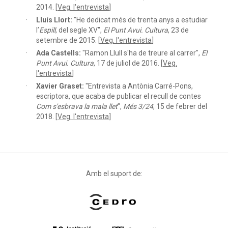
2014. [
Veg. l'entrevista
]
Lluís Llort:
"He dedicat més de trenta anys a estudiar
l’
Espill
, del segle XV",
El Punt Avui. Cultura
, 23 de
setembre de 2015. [
Veg. l'entrevista
]
Ada Castells:
"Ramon Llull s'ha de treure al carrer",
El
Punt Avui. Cultura
, 17 de juliol de 2016. [
Veg.
l'entrevista
]
Xavier Graset:
"Entrevista a Antònia Carré-Pons,
escriptora, que acaba de publicar el recull de contes
Com s'esbrava la mala llet
",
Més 3/24
, 15 de febrer del
2018. [
Veg. l'entrevista
]
Amb el suport de: