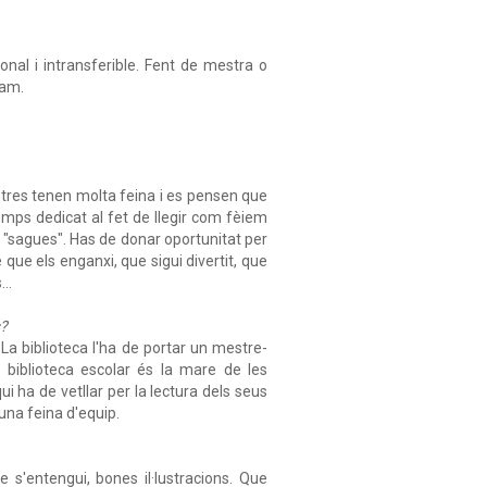
onal i intransferible. Fent de mestra o
sam.
tres tenen molta feina i es pensen que
emps dedicat al fet de llegir com fèiem
de "sagues". Has de donar oportunitat per
e que els enganxi, que sigui divertit, que
..
s?
La biblioteca l'ha de portar un mestre-
La biblioteca escolar és la mare de les
qui ha de vetllar per la lectura dels seus
 una feina d'equip.
 s'entengui, bones il·lustracions. Que