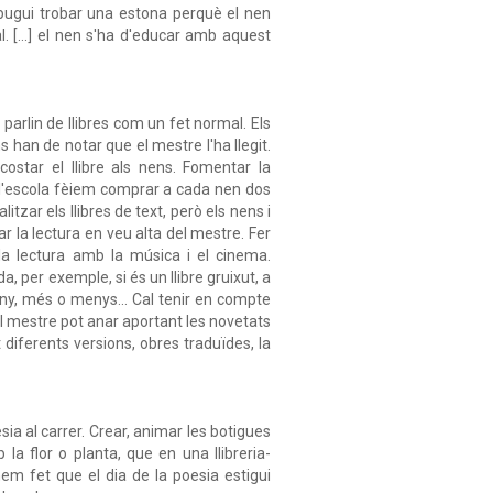
s pugui trobar una estona perquè el nen
. [...] el nen s'ha d'educar amb aquest
parlin de llibres com un fet normal. Els
ens han de notar que el mestre l'ha llegit.
ostar el llibre als nens. Fomentar la
A l'escola fèiem comprar a cada nen dos
litzar els llibres de text, però els nens i
r la lectura en veu alta del mestre. Fer
r la lectura amb la música i el cinema.
 per exemple, si és un llibre gruixut, a
 any, més o menys... Cal tenir en compte
 mestre pot anar aportant les novetats
 diferents versions, obres traduïdes, la
sia al carrer. Crear, animar les botigues
la flor o planta, que en una llibreria-
hem fet que el dia de la poesia estigui