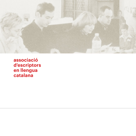
Vés
al
contingut
N
pr