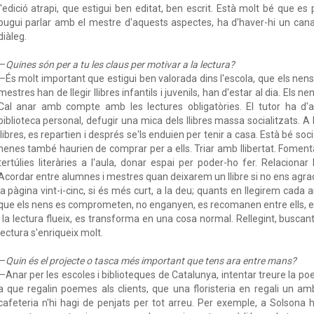
l'edició atrapi, que estigui ben editat, ben escrit. Està molt bé que e
pugui parlar amb el mestre d'aquests aspectes, ha d'haver-hi un canal
diàleg.
—
Quines són per a tu les claus per motivar a la lectura?
—És molt important que estigui ben valorada dins l'escola, que els nens 
mestres han de llegir llibres infantils i juvenils, han d'estar al dia. Els n
Cal anar amb compte amb les lectures obligatòries. El tutor ha d'ac
biblioteca personal, defugir una mica dels llibres massa socialitzats. 
llibres, es repartien i després se'ls enduien per tenir a casa. Està bé socia
nenes també haurien de comprar per a ells. Triar amb llibertat. Fomenta
tertúlies literàries a l'aula, donar espai per poder-ho fer. Relaciona
Acordar entre alumnes i mestres quan deixarem un llibre si no ens agrada,
la pàgina vint-i-cinc, si és més curt, a la deu; quants en llegirem cada
que els nens es comprometen, no enganyen, es recomanen entre ells, el
i la lectura flueix, es transforma en una cosa normal. Rellegint, buscant
lectura s'enriqueix molt.
—
Quin és el projecte o tasca més important que tens ara entre mans?
—Anar per les escoles i biblioteques de Catalunya, intentar treure la poe
a que regalin poemes als clients, que una floristeria en regali un amb 
cafeteria n'hi hagi de penjats per tot arreu. Per exemple, a Solsona 