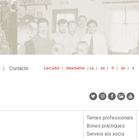
Contacte
Cercador
Newsletter
ca
es
fr
en
it
Menu
idiomes
top
Temes professionals
Menu
Bones pràctiques
lateral
Serveis als socis