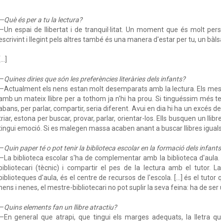
—Què és per a tu la lectura?
—Un espai de llibertat i de tranquil·litat. Un moment que és molt pers
escrivint i llegint pels altres també és una manera d'estar per tu, un bàl
...]
—
Quines diries que són les preferències literàries dels infants?
—Actualment els nens estan molt desemparats amb la lectura. Els mes
amb un mateix llibre per a tothom ja n'hi ha prou. Si tinguéssim més t
abans, per parlar, compartir, seria diferent. Avui en dia hi ha un excés 
triar, estona per buscar, provar, parlar, orientar-los. Ells busquen un llibr
tingui emoció. Si es malegen massa acaben anant a buscar llibres iguals.
—
Quin paper té o pot tenir la biblioteca escolar en la formació dels infant
—La biblioteca escolar s'ha de complementar amb la biblioteca d'aula. 
bibliotecari (tècnic) i compartir el pes de la lectura amb el tutor. 
biblioteques d'aula, és el centre de recursos de l'escola. [...] és el tutor 
nens i nenes, el mestre-bibliotecari no pot suplir la seva feina: ha de ser
—
Quins elements fan un llibre atractiu?
—En general que atrapi, que tingui els marges adequats, la lletra que