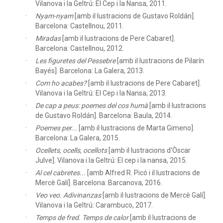
Vilanova i la Geltrú: El Cep i la Nansa, 2011.
Nyam-nyam
[amb il·lustracions de Gustavo Roldán].
Barcelona: Castellnou, 2011.
Miradas
[amb il·lustracions de Pere Cabaret].
Barcelona: Castellnou, 2012.
Les figuretes del Pessebre
[amb il·lustracions de Pilarín
Bayés]. Barcelona: La Galera, 2013.
Com ho acabes?
[amb il·lustracions de Pere Cabaret].
Vilanova i la Geltrú: El Cep i la Nansa, 2013.
De cap a peus: poemes del cos humà
[amb il·lustracions
de Gustavo Roldán]. Barcelona: Baula, 2014.
Poemes per...
[amb il·lustracions de Marta Gimeno].
Barcelona: La Galera, 2015.
Ocellets, ocells, ocellots
[amb il·lustracions d'Òscar
Julve]. Vilanova i la Geltrú: El cep i la nansa, 2015.
Al cel cabretes...
[amb Alfred R. Picó i il·lustracions de
Mercè Galí]. Barcelona: Barcanova, 2016.
Veo veo. Adivinanzas
[amb il·lustracions de Mercè Galí].
Vilanova i la Geltrú: Carambuco, 2017.
Temps de fred. Temps de calor
[amb il·lustracions de