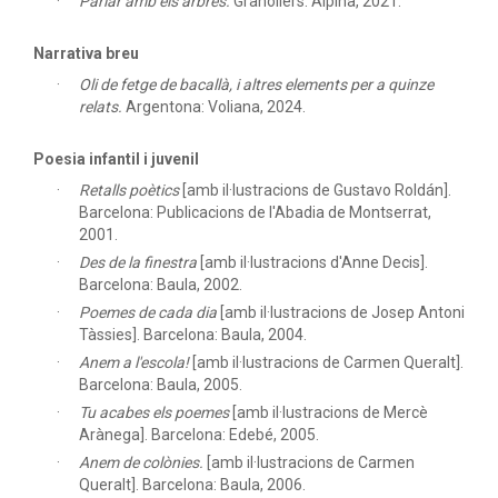
Parlar amb els arbres.
Granollers: Alpina, 2021.
Narrativa breu
Oli de fetge de bacallà, i altres elements per a quinze
relats.
Argentona: Voliana, 2024.
Poesia infantil i juvenil
Retalls poètics
[amb il·lustracions de Gustavo Roldán].
Barcelona: Publicacions de l'Abadia de Montserrat,
2001.
Des de la finestra
[amb il·lustracions d'Anne Decis].
Barcelona: Baula, 2002.
Poemes de cada dia
[amb il·lustracions de Josep Antoni
Tàssies]. Barcelona: Baula, 2004.
Anem a l'escola!
[amb il·lustracions de Carmen Queralt].
Barcelona: Baula, 2005.
Tu acabes els poemes
[amb il·lustracions de Mercè
Arànega]. Barcelona: Edebé, 2005.
Anem de colònies.
[amb il·lustracions de Carmen
Queralt]. Barcelona: Baula, 2006.