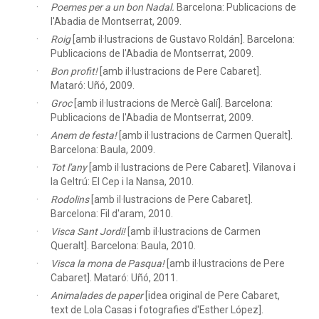
Poemes per a un bon Nadal.
Barcelona: Publicacions de
l'Abadia de Montserrat, 2009.
Roig
[amb il·lustracions de Gustavo Roldán]. Barcelona:
Publicacions de l'Abadia de Montserrat, 2009.
Bon profit!
[amb il·lustracions de Pere Cabaret].
Mataró: Uñó, 2009.
Groc
[amb il·lustracions de Mercè Galí]. Barcelona:
Publicacions de l'Abadia de Montserrat, 2009.
Anem de festa!
[amb il·lustracions de Carmen Queralt].
Barcelona: Baula, 2009.
Tot l'any
[amb il·lustracions de Pere Cabaret]. Vilanova i
la Geltrú: El Cep i la Nansa, 2010.
Rodolins
[amb il·lustracions de Pere Cabaret].
Barcelona: Fil d'aram, 2010.
Visca Sant Jordi!
[amb il·lustracions de Carmen
Queralt]. Barcelona: Baula, 2010.
Visca la mona de Pasqua!
[amb il·lustracions de Pere
Cabaret]. Mataró: Uñó, 2011.
Animalades de paper
[idea original de Pere Cabaret,
text de Lola Casas i fotografies d'Esther López].