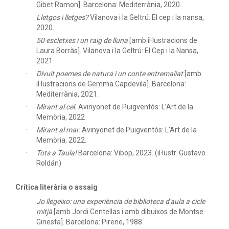
Gibet Ramon]. Barcelona: Mediterrània, 2020.
Lletgos i lletges?
Vilanova i la Geltrú: El cep i la nansa,
2020.
50 escletxes i un raig de lluna
[amb il·lustracions de
Laura Borràs]. Vilanova i la Geltrú: El Cep i la Nansa,
2021
Divuit poemes de natura i un conte entremaliat
[amb
il·lustracions de Gemma Capdevila]. Barcelona:
Mediterrània, 2021.
Mirant al cel.
Avinyonet de Puigventós: L’Art de la
Memòria, 2022
Mirant al mar.
Avinyonet de Puigventós: L’Art de la
Memòria, 2022.
Tots a Taula!
Barcelona: Vibop, 2023. (il·lustr. Gustavo
Roldán)
Crítica literària o assaig
Jo llegeixo: una experiència de biblioteca d'aula a cicle
mitjà
[amb Jordi Centellas i amb dibuixos de Montse
Ginesta]. Barcelona: Pirene, 1988.