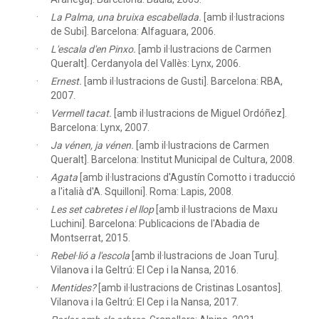
La Palma, una bruixa escabellada.
[amb il·lustracions
de Subi]. Barcelona: Alfaguara, 2006.
L'escala d'en Pinxo.
[amb il·lustracions de Carmen
Queralt]. Cerdanyola del Vallès: Lynx, 2006.
Ernest.
[amb il·lustracions de Gusti]. Barcelona: RBA,
2007.
Vermell tacat.
[amb il·lustracions de Miguel Ordóñez].
Barcelona: Lynx, 2007.
Ja vénen, ja vénen.
[amb il·lustracions de Carmen
Queralt]. Barcelona: Institut Municipal de Cultura, 2008.
Agata
[amb il·lustracions d'Agustín Comotto i traducció
a l'italià d'A. Squilloni]. Roma: Lapis, 2008.
Les set cabretes i el llop
[amb il·lustracions de Maxu
Luchini]. Barcelona: Publicacions de l'Abadia de
Montserrat, 2015.
Rebel·lió a l'escola
[amb il·lustracions de Joan Turu].
Vilanova i la Geltrú: El Cep i la Nansa, 2016.
Mentides?
[amb il·lustracions de Cristinas Losantos].
Vilanova i la Geltrú: El Cep i la Nansa, 2017.