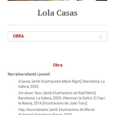
Lola Casas
OBRA
Obra
Narrativa infantil i juvenil
El jersei.
[amb il·lustracions Marie Nigot]. Barcelona: La
Galera, 2002.
Em diuen Tano.
[amb il·lustracions de Raúl Nieto].
Barcelona: La Galera, 2003; Vilanova i la Geltrú: El Cep i
la Nansa, 2016 [il·lustracions de Joan Turu].
Pep, l'escombriaire.
[amb il·lustracions de Mercè
Arànega]. Barcelona: Baula, 2005.