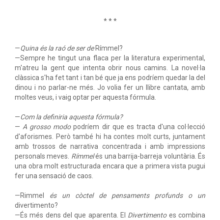
* * *
—
Quina és la raó de ser de
Rímmel?
—Sempre he tingut una flaca per la literatura experimental,
m'atreu la gent que intenta obrir nous camins. La novel·la
clàssica s'ha fet tant i tan bé que ja ens podríem quedar la del
dinou i no parlar-ne més. Jo volia fer un llibre cantata, amb
moltes veus, i vaig optar per aquesta fórmula.
—
Com la definiria aquesta fórmula?
—
A grosso modo
podríem dir que es tracta d'una col·lecció
d'aforismes. Però també hi ha contes molt curts, juntament
amb trossos de narrativa concentrada i amb impressions
personals meves.
Rímmel
és una barrija-barreja voluntària. És
una obra molt estructurada encara que a primera vista pugui
fer una sensació de caos.
—Rimmel
és un còctel de pensaments profunds o un
divertimento?
—És més dens del que aparenta. El
Divertimento
es combina