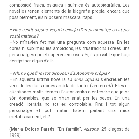
composició física, psíquica i química és autobiogràfica. Les
novel·les tenen elements de la biografia pròpia, encara que
possiblement, els hi posem màscara i taps.
—
Has sentit alguna vegada enveja d'un personatge creat per
vostè mateixa?
—No m'havien fet mai una pregunta com aquesta. En les
obres hi sublimes les ambicions, les frustracions i crees uns
personatges que et superen en coses. Sí, és possible que hagi
desitjat ser algun d'ells.
—
N'hi ha que fins i tot disposen d'autonomia pròpia?
—En aquesta última novel·la
La dona liquada
s'encreuen les
veus de les dues dones amb la de l'autor (veu en
off
). Elles es
qüestionen molts temes i l'autor arriba a entendre que ja no
són domables, que se n'han anat per les seves. En una
creació literària no tot és controlable. Fins i tot algun
personatge et pot matar. Estem parlant una mica
metafísicament, eh?
(
Maria Dolors Farrés
: "En família",
Ausona
, 25 d'agost de
1989)