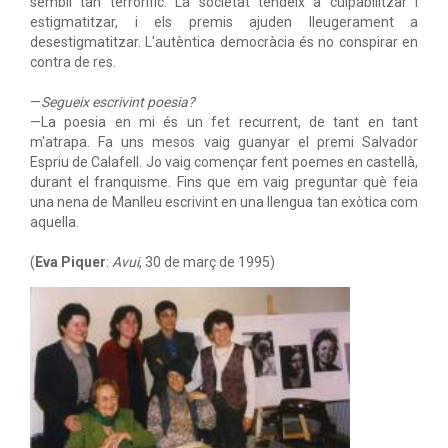
sembli tan terrorífic. La societat tendeix a culpabilitzar i
estigmatitzar, i els premis ajuden lleugerament a
desestigmatitzar. L'autèntica democràcia és no conspirar en
contra de res.
—
Segueix escrivint poesia?
—La poesia en mi és un fet recurrent, de tant en tant
m'atrapa. Fa uns mesos vaig guanyar el premi Salvador
Espriu de Calafell. Jo vaig començar fent poemes en castellà,
durant el franquisme. Fins que em vaig preguntar què feia
una nena de Manlleu escrivint en una llengua tan exòtica com
aquella.
(
Eva Piquer
:
Avui
, 30 de març de 1995)