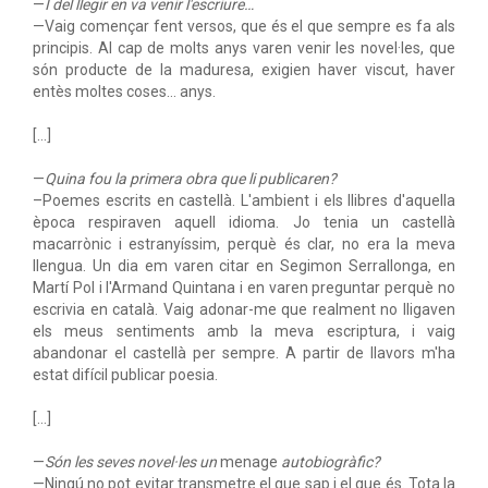
—
I del llegir en va venir l'escriure…
—Vaig començar fent versos, que és el que sempre es fa als
principis. Al cap de molts anys varen venir les novel·les, que
són producte de la maduresa, exigien haver viscut, haver
entès moltes coses… anys.
[…]
—
Quina fou la primera obra que li publicaren?
–Poemes escrits en castellà. L'ambient i els llibres d'aquella
època respiraven aquell idioma. Jo tenia un castellà
macarrònic i estranyíssim, perquè és clar, no era la meva
llengua. Un dia em varen citar en Segimon Serrallonga, en
Martí Pol i l'Armand Quintana i en varen preguntar perquè no
escrivia en català. Vaig adonar-me que realment no lligaven
els meus sentiments amb la meva escriptura, i vaig
abandonar el castellà per sempre. A partir de llavors m'ha
estat difícil publicar poesia.
[…]
—
Són les seves novel·les un
menage
autobiogràfic?
—Ningú no pot evitar transmetre el que sap i el que és. Tota la