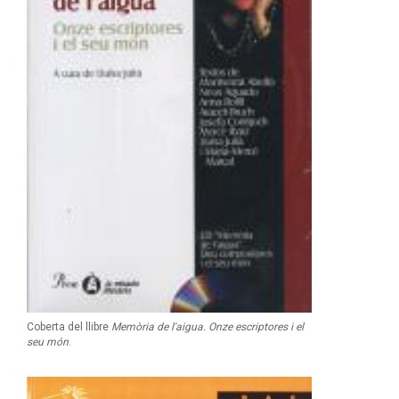
Coberta del llibre
Memòria de l'aigua. Onze escriptores i el
seu món
.