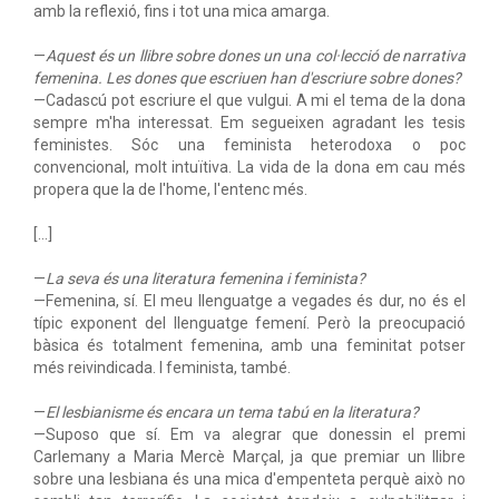
amb la reflexió, fins i tot una mica amarga.
—
Aquest és un llibre sobre dones un una col·lecció de narrativa
femenina. Les dones que escriuen han d'escriure sobre dones?
—Cadascú pot escriure el que vulgui. A mi el tema de la dona
sempre m'ha interessat. Em segueixen agradant les tesis
feministes. Sóc una feminista heterodoxa o poc
convencional, molt intuïtiva. La vida de la dona em cau més
propera que la de l'home, l'entenc més.
[…]
—
La seva és una literatura femenina i feminista?
—Femenina, sí. El meu llenguatge a vegades és dur, no és el
típic exponent del llenguatge femení. Però la preocupació
bàsica és totalment femenina, amb una feminitat potser
més reivindicada. I feminista, també.
—
El lesbianisme és encara un tema tabú en la literatura?
—Suposo que sí. Em va alegrar que donessin el premi
Carlemany a Maria Mercè Marçal, ja que premiar un llibre
sobre una lesbiana és una mica d'empenteta perquè això no